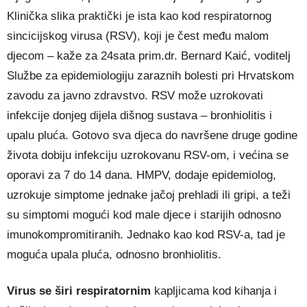
Klinička slika praktički je ista kao kod respiratornog
sincicijskog virusa (RSV), koji je čest među malom
djecom – kaže za 24sata prim.dr. Bernard Kaić, voditelj
Službe za epidemiologiju zaraznih bolesti pri Hrvatskom
zavodu za javno zdravstvo. RSV može uzrokovati
infekcije donjeg dijela dišnog sustava – bronhiolitis i
upalu pluća. Gotovo sva djeca do navršene druge godine
života dobiju infekciju uzrokovanu RSV-om, i većina se
oporavi za 7 do 14 dana. HMPV, dodaje epidemiolog,
uzrokuje simptome jednake jačoj prehladi ili gripi, a teži
su simptomi mogući kod male djece i starijih odnosno
imunokompromitiranih. Jednako kao kod RSV-a, tad je
moguća upala pluća, odnosno bronhiolitis.
Virus se širi respiratornim
kapljicama kod kihanja i