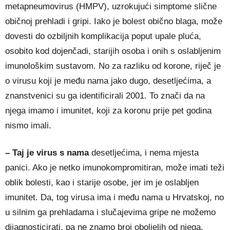
metapneumovirus (HMPV), uzrokujući simptome slične
običnoj prehladi i gripi. Iako je bolest obično blaga, može
dovesti do ozbiljnih komplikacija poput upale pluća,
osobito kod dojenčadi, starijih osoba i onih s oslabljenim
imunološkim sustavom. No za razliku od korone, riječ je
o virusu koji je među nama jako dugo, desetljećima, a
znanstvenici su ga identificirali 2001. To znači da na
njega imamo i imunitet, koji za koronu prije pet godina
nismo imali.
– Taj je virus s nama
desetljećima, i nema mjesta
panici. Ako je netko imunokompromitiran, može imati teži
oblik bolesti, kao i starije osobe, jer im je oslabljen
imunitet. Da, tog virusa ima i među nama u Hrvatskoj, no
u silnim ga prehladama i slučajevima gripe ne možemo
dijagnosticirati, pa ne znamo broj oboljelih od njega.