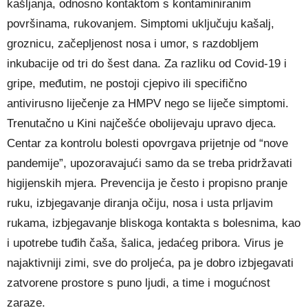
kašljanja, odnosno kontaktom s kontaminiranim
površinama, rukovanjem. Simptomi uključuju kašalj,
groznicu, začepljenost nosa i umor, s razdobljem
inkubacije od tri do šest dana. Za razliku od Covid-19 i
gripe, međutim, ne postoji cjepivo ili specifično
antivirusno liječenje za HMPV nego se liječe simptomi.
Trenutačno u Kini najčešće obolijevaju upravo djeca.
Centar za kontrolu bolesti opovrgava prijetnje od “nove
pandemije”, upozoravajući samo da se treba pridržavati
higijenskih mjera. Prevencija je često i propisno pranje
ruku, izbjegavanje diranja očiju, nosa i usta prljavim
rukama, izbjegavanje bliskoga kontakta s bolesnima, kao
i upotrebe tuđih čaša, šalica, jedaćeg pribora. Virus je
najaktivniji zimi, sve do proljeća, pa je dobro izbjegavati
zatvorene prostore s puno ljudi, a time i mogućnost
zaraze.