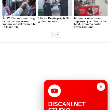
Šef WHO-a zabrinut zbog
Ubici iz Drniša prijeti 50
Muškarac ubio bivšu
brzine širenja virusa:
godina zatvora
suprugu i još četiri osobe:
Imamo već 500 zaraženih
Među žrtvama pastir i
i 130 umrlih
vozač kamiona
×
BISCANI.NET