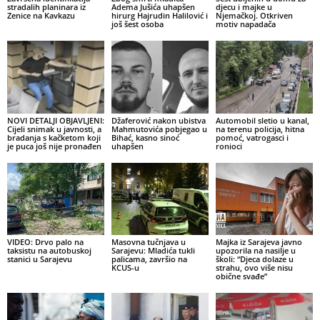
stradalih planinara iz
Adema Jušića uhapšen
djecu i majke u
Zenice na Kavkazu
hirurg Hajrudin Halilović i
Njemačkoj. Otkriven
još šest osoba
motiv napadača
NOVI DETALJI OBJAVLJENI:
Džaferović nakon ubistva
Automobil sletio u kanal,
Cijeli snimak u javnosti, a
Mahmutovića pobjegao u
na terenu policija, hitna
bradanja s kačketom koji
Bihać, kasno sinoć
pomoć, vatrogasci i
je puca još nije pronađen
uhapšen
ronioci
VIDEO: Drvo palo na
Masovna tučnjava u
Majka iz Sarajeva javno
taksistu na autobuskoj
Sarajevu: Mladića tukli
upozorila na nasilje u
stanici u Sarajevu
palicama, završio na
školi: “Djeca dolaze u
KCUS-u
strahu, ovo više nisu
obične svađe”