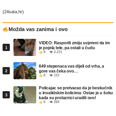
(24sata.hr)
Možda vas zanima i ovo
VIDEO: Rasporili zmiju uvjereni da im
1
je pojela tele, pa ostali u čudu
8
👁 2.231
649 stepenaca vas dijeli od vrha, a
2
gore vas čeka ovo…
8
👁 153
Policajac se pretvarao da je beskućnik
u invalidskim kolicima: Ostao je u šoku
3
kada su prolaznici uradili ovo!
6
👁 269