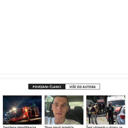
POVEZANI ČLANCI
VIŠE OD AUTORA
Završena identifikacija
Zbog smrti mladića
Šest ubijenih u domu za