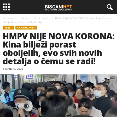
Naslovnica
Vijesti
Crna hronika
HMPV NIJE NOVA KORONA: Kina bilježi porast
oboljelih, evo svih novih detalja...
VIJESTI
CRNA HRONIKA
HMPV NIJE NOVA KORONA:
Kina bilježi porast
oboljelih, evo svih novih
detalja o čemu se radi!
6 Januara, 2025