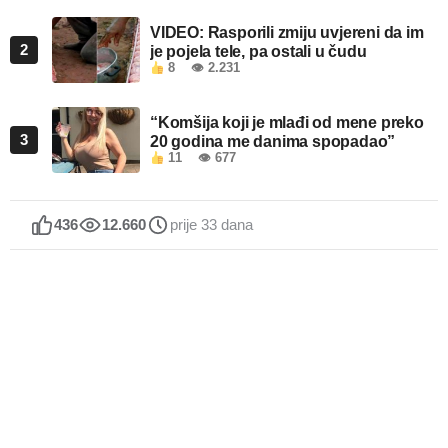
VIDEO: Rasporili zmiju uvjereni da im
2
je pojela tele, pa ostali u čudu
8
👁 2.231
“Komšija koji je mlađi od mene preko
3
20 godina me danima spopadao”
11
👁 677
436
12.660
prije 33 dana