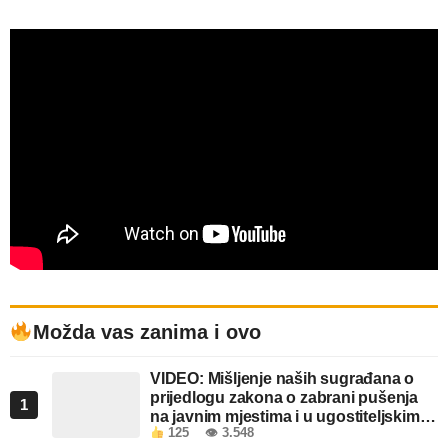
Možda vas zanima i ovo
VIDEO: Mišljenje naših sugrađana o
prijedlogu zakona o zabrani pušenja
1
na javnim mjestima i u ugostiteljskim
125
👁 3.548
objektima u FBiH