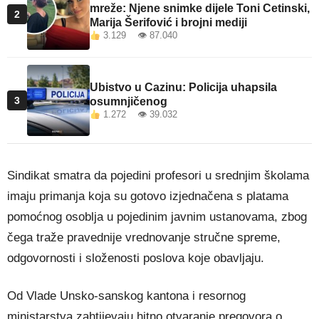
mreže: Njene snimke dijele Toni Cetinski,
2
Marija Šerifović i brojni mediji
3.129 👁 87.040
Ubistvo u Cazinu: Policija uhapsila
3
osumnjičenog
1.272 👁 39.032
Sindikat smatra da pojedini profesori u srednjim školama
imaju primanja koja su gotovo izjednačena s platama
pomoćnog osoblja u pojedinim javnim ustanovama, zbog
čega traže pravednije vrednovanje stručne spreme,
odgovornosti i složenosti poslova koje obavljaju.
Od Vlade Unsko-sanskog kantona i resornog
ministarstva zahtijevaju hitno otvaranje pregovora o