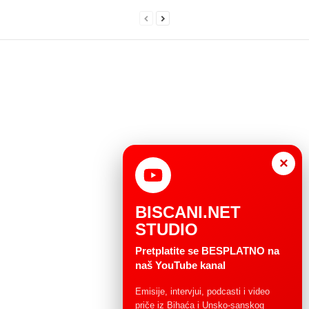
×
BISCANI.NET
STUDIO
Pretplatite se BESPLATNO na
naš YouTube kanal
Emisije, intervjui, podcasti i video
priče iz Bihaća i Unsko-sanskog