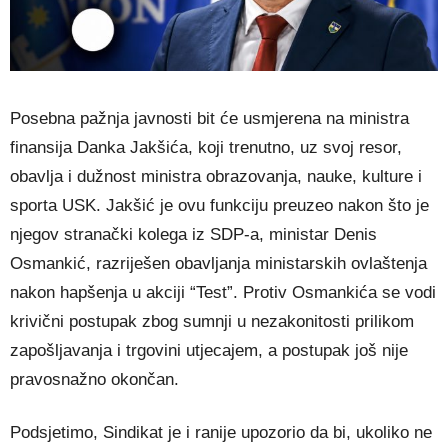
Posebna pažnja javnosti bit će usmjerena na ministra
finansija Danka Jakšića, koji trenutno, uz svoj resor,
obavlja i dužnost ministra obrazovanja, nauke, kulture i
sporta USK. Jakšić je ovu funkciju preuzeo nakon što je
njegov stranački kolega iz SDP-a, ministar Denis
Osmankić, razriješen obavljanja ministarskih ovlaštenja
nakon hapšenja u akciji “Test”. Protiv Osmankića se vodi
krivični postupak zbog sumnji u nezakonitosti prilikom
zapošljavanja i trgovini utjecajem, a postupak još nije
pravosnažno okončan.
Podsjetimo, Sindikat je i ranije upozorio da bi, ukoliko ne