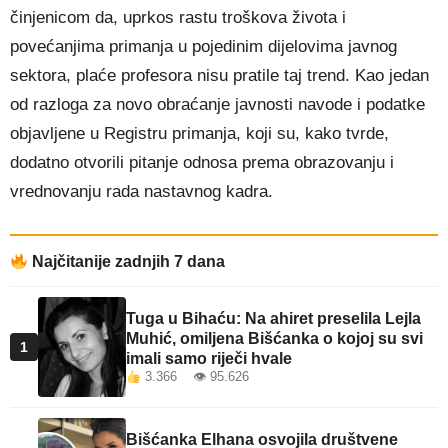
činjenicom da, uprkos rastu troškova života i
povećanjima primanja u pojedinim dijelovima javnog
sektora, plaće profesora nisu pratile taj trend. Kao jedan
od razloga za novo obraćanje javnosti navode i podatke
objavljene u Registru primanja, koji su, kako tvrde,
dodatno otvorili pitanje odnosa prema obrazovanju i
vrednovanju rada nastavnog kadra.
Najčitanije zadnjih 7 dana
Tuga u Bihaću: Na ahiret preselila Lejla
Muhić, omiljena Bišćanka o kojoj su svi
1
imali samo riječi hvale
3.366 👁 95.626
Bišćanka Elhana osvojila društvene