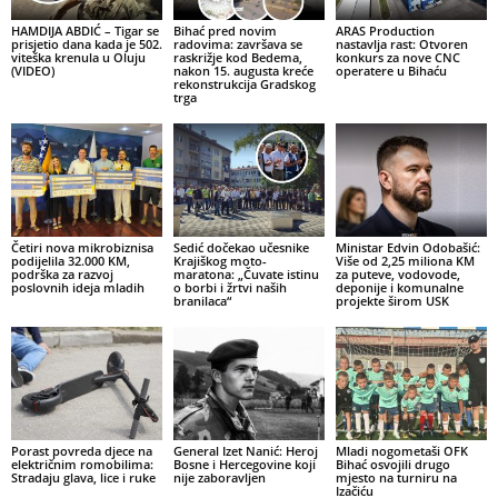
HAMDIJA ABDIĆ – Tigar se
Bihać pred novim
ARAS Production
prisjetio dana kada je 502.
radovima: završava se
nastavlja rast: Otvoren
viteška krenula u Oluju
raskrižje kod Bedema,
konkurs za nove CNC
(VIDEO)
nakon 15. augusta kreće
operatere u Bihaću
rekonstrukcija Gradskog
trga
Četiri nova mikrobiznisa
Sedić dočekao učesnike
Ministar Edvin Odobašić:
podijelila 32.000 KM,
Krajiškog moto-
Više od 2,25 miliona KM
podrška za razvoj
maratona: „Čuvate istinu
za puteve, vodovode,
poslovnih ideja mladih
o borbi i žrtvi naših
deponije i komunalne
branilaca“
projekte širom USK
Porast povreda djece na
General Izet Nanić: Heroj
Mladi nogometaši OFK
električnim romobilima:
Bosne i Hercegovine koji
Bihać osvojili drugo
Stradaju glava, lice i ruke
nije zaboravljen
mjesto na turniru na
Izačiću