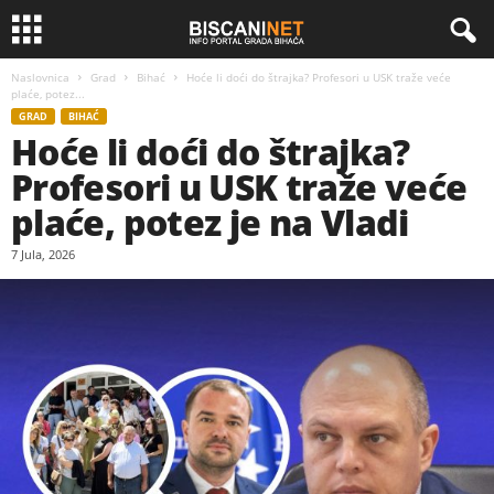
Naslovnica
Grad
Bihać
Hoće li doći do štrajka? Profesori u USK traže veće
plaće, potez...
GRAD
BIHAĆ
Hoće li doći do štrajka?
Profesori u USK traže veće
plaće, potez je na Vladi
7 Jula, 2026