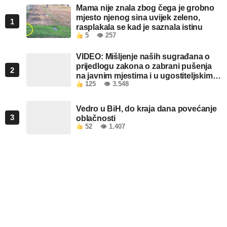
Mama nije znala zbog čega je grobno
mjesto njenog sina uvijek zeleno,
1
rasplakala se kad je saznala istinu
5
👁 257
VIDEO: Mišljenje naših sugrađana o
prijedlogu zakona o zabrani pušenja
2
na javnim mjestima i u ugostiteljskim
125
👁 3.548
objektima u FBiH
Vedro u BiH, do kraja dana povećanje
3
oblačnosti
52
👁 1.407