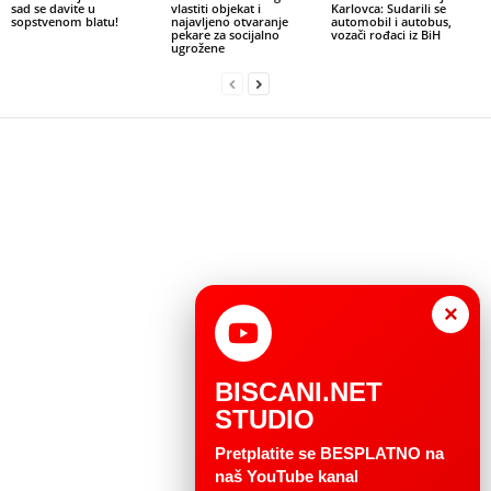
sad se davite u
vlastiti objekat i
Karlovca: Sudarili se
sopstvenom blatu!
najavljeno otvaranje
automobil i autobus,
pekare za socijalno
vozači rođaci iz BiH
ugrožene
×
BISCANI.NET
STUDIO
Pretplatite se BESPLATNO na
naš YouTube kanal