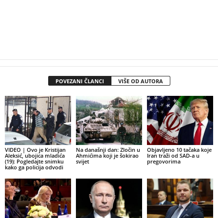
POVEZANI ČLANCI
VIŠE OD AUTORA
VIDEO | Ovo je Kristijan
Na današnji dan: Zločin u
Objavljeno 10 tačaka koje
Aleksić, ubojica mladića
Ahmićima koji je šokirao
Iran traži od SAD-a u
(19): Pogledajte snimku
svijet
pregovorima
kako ga policija odvodi