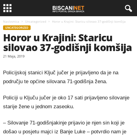
Naslovnica
Uncategorized
Horor u Krajini: Staricu silovao 37-godišnji komšija
UNCATEGORIZED
Horor u Krajini: Staricu
silovao 37-godišnji komšija
21 Maja, 2019
Policijskoj stanici Ključ jučer je prijavljeno da je na
području te općine silovana 71-godišnja žena.
Policiji u Ključu jučer je oko 17 sati prijavljeno silovanje
starije žene u jednom zaseoku.
– Silovanje 71-godišnjakinje prijavio je njen sin koji je
došao u posjetu majci iz Banje Luke – potvrdio nam je