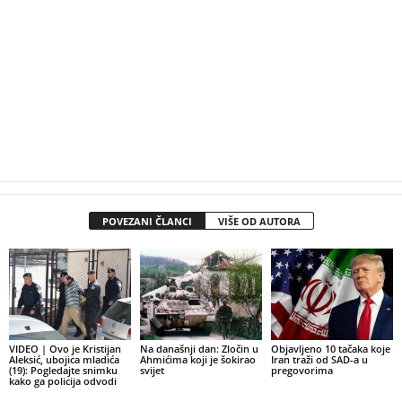
POVEZANI ČLANCI
VIŠE OD AUTORA
VIDEO | Ovo je Kristijan
Na današnji dan: Zločin u
Objavljeno 10 tačaka koje
Aleksić, ubojica mladića
Ahmićima koji je šokirao
Iran traži od SAD-a u
(19): Pogledajte snimku
svijet
pregovorima
kako ga policija odvodi