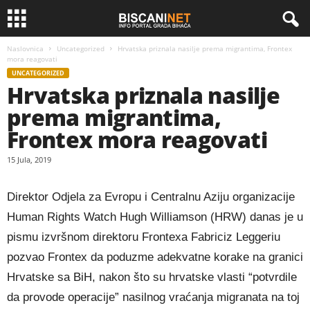
Naslovnica
Uncategorized
Hrvatska priznala nasilje prema migrantima, Frontex
mora reagovati
UNCATEGORIZED
Hrvatska priznala nasilje
prema migrantima,
Frontex mora reagovati
15 Jula, 2019
Direktor Odjela za Evropu i Centralnu Aziju organizacije
Human Rights Watch Hugh Williamson (HRW) danas je u
pismu izvršnom direktoru Frontexa Fabriciz Leggeriu
pozvao Frontex da poduzme adekvatne korake na granici
Hrvatske sa BiH, nakon što su hrvatske vlasti “potvrdile
da provode operacije” nasilnog vraćanja migranata na toj