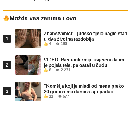
Možda vas zanima i ovo
Znanstvenici: Ljudsko tijelo naglo stari
1
u dva životna razdoblja
4
👁 190
VIDEO: Rasporili zmiju uvjereni da im
2
je pojela tele, pa ostali u čudu
8
👁 2.231
“Komšija koji je mlađi od mene preko
3
20 godina me danima spopadao”
11
👁 677