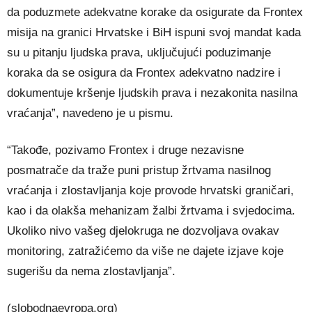
da poduzmete adekvatne korake da osigurate da Frontex
misija na granici Hrvatske i BiH ispuni svoj mandat kada
su u pitanju ljudska prava, uključujući poduzimanje
koraka da se osigura da Frontex adekvatno nadzire i
dokumentuje kršenje ljudskih prava i nezakonita nasilna
vraćanja”, navedeno je u pismu.
“Takođe, pozivamo Frontex i druge nezavisne
posmatrače da traže puni pristup žrtvama nasilnog
vraćanja i zlostavljanja koje provode hrvatski graničari,
kao i da olakša mehanizam žalbi žrtvama i svjedocima.
Ukoliko nivo vašeg djelokruga ne dozvoljava ovakav
monitoring, zatražićemo da više ne dajete izjave koje
sugerišu da nema zlostavljanja”.
(slobodnaevropa.org)