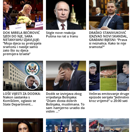
DOK MIRELA BEĆIROVIĆ
Stigle nove reakcija
DRAŠKO STANIVUKOVIĆ
SJEDI DO NJE, SARA
Putina na rat u Iranu
IZAZVAO NOVI SKANDAL,
NETANYAHU IZJAVLJUJE:
GRAĐANI BIJESNI: “Prava
“Moja djeca su pretrpjela
si neznalica. Kako te nije
sramotu i nasilje samo
sramota?”
zato što su djeca
premijera Izraela”
LOŠE VIJESTI ZA DODIKA:
Dodik se izvinjava zbog
Večeras emitovanje druge
Nakon sastanka s
vrijeđanja Bošnjaka:
epizode serijala “Jedinstvo
Komšićem, oglasio se
“Znam dosta dobrih
kroz vrijeme” u 20:00 sati
State Department…
Bošnjaka, muslimana. To
sam namjerno uradio da
vidim …”