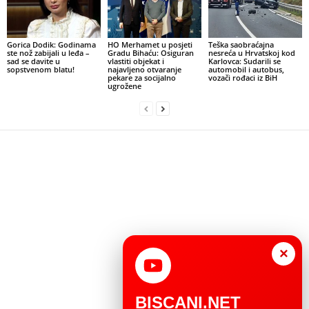
Gorica Dodik: Godinama
HO Merhamet u posjeti
Teška saobraćajna
ste nož zabijali u leđa –
Gradu Bihaću: Osiguran
nesreća u Hrvatskoj kod
sad se davite u
vlastiti objekat i
Karlovca: Sudarili se
sopstvenom blatu!
najavljeno otvaranje
automobil i autobus,
pekare za socijalno
vozači rođaci iz BiH
ugrožene
×
BISCANI.NET