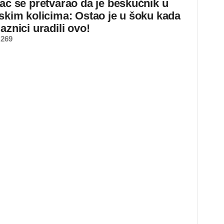
jac se pretvarao da je beskućnik u
dskim kolicima: Ostao je u šoku kada
aznici uradili ovo!
 269