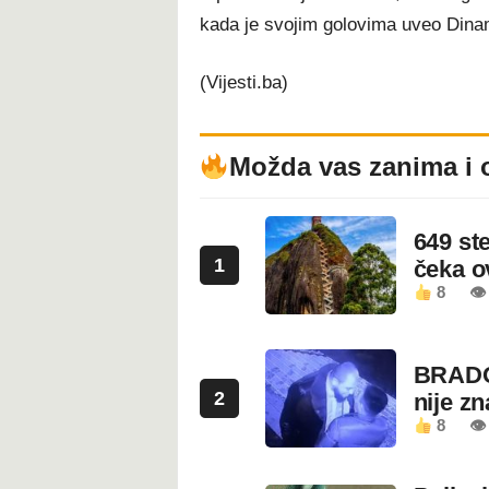
kada je svojim golovima uveo Dina
(Vijesti.ba)
Možda vas zanima i 
649 st
1
čeka 
8
👁
BRADO
2
nije z
8
👁 