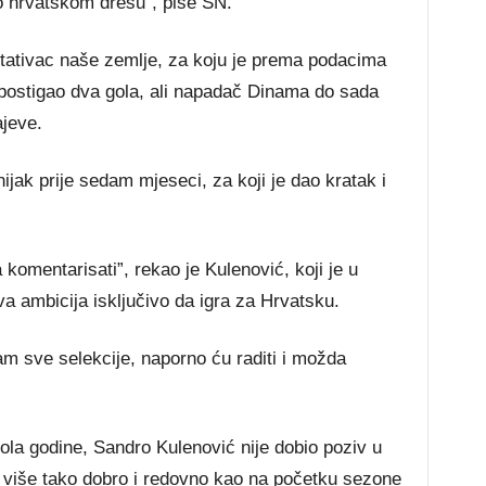
 o hrvatskom dresu”, piše SN.
ntativac naše zemlje, za koju je prema podacima
ostigao dva gola, ali napadač Dinama do sada
ajeve.
ijak prije sedam mjeseci, za koji je dao kratak i
komentarisati”, rekao je Kulenović, koji je u
va ambicija isključivo da igra za Hrvatsku.
m sve selekcije, naporno ću raditi i možda
la godine, Sandro Kulenović nije dobio poziv u
a više tako dobro i redovno kao na početku sezone