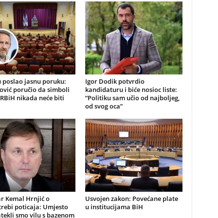
 poslao jasnu poruku:
Igor Dodik potvrdio
ović poručio da simboli
kandidaturu i biće nosioc liste:
RBiH nikada neće biti
“Politiku sam učio od najboljeg,
od svog oca”
r Kemal Hrnjić o
Usvojen zakon: Povećane plate
rebi poticaja: Umjesto
u institucijama BiH
atekli smo vilu s bazenom