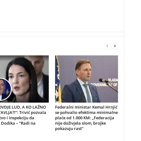
 OVDJE LUD, A KO LAŽNO
Federalni ministar Kemal Hrnjić
VLJA?!”: Trivić pozvala
se pohvalio efektima minimalne
tvo i inspekciju da
plaće od 1.000 KM: „Federacija
 Dodika – “Radi na
nije doživjela slom, brojke
pokazuju rast“