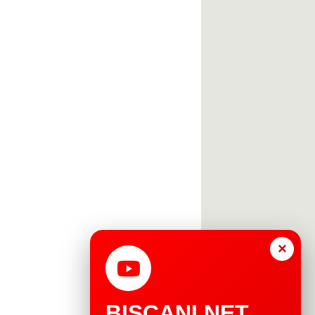
×
BISCANI.NET