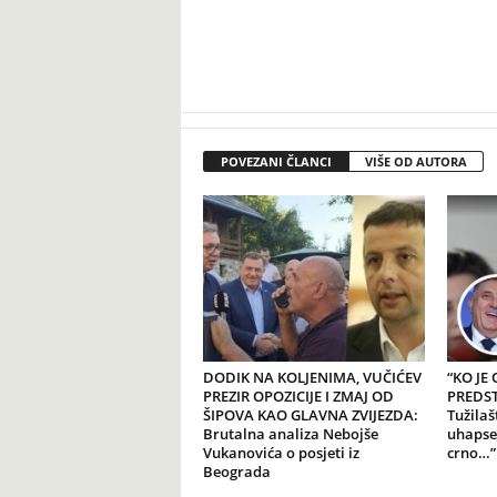
POVEZANI ČLANCI
VIŠE OD AUTORA
DODIK NA KOLJENIMA, VUČIĆEV
“KO JE
PREZIR OPOZICIJE I ZMAJ OD
PREDSTA
ŠIPOVA KAO GLAVNA ZVIJEZDA:
Tužilaš
Brutalna analiza Nebojše
uhapse
Vukanovića o posjeti iz
crno…”
Beograda