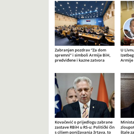
Zabranjen pozdrav “Za dom
U Livnu
spremni” i simboli Armije BiH,
Izetbeg
predviđene i kazne zatvora
Armije 
Kovačević o prijedlogu zabrane
Minista
zastave RBiH u RS-u: Politički čin
zloupot
s ciljem ponižavanja žrtava, to
štale z