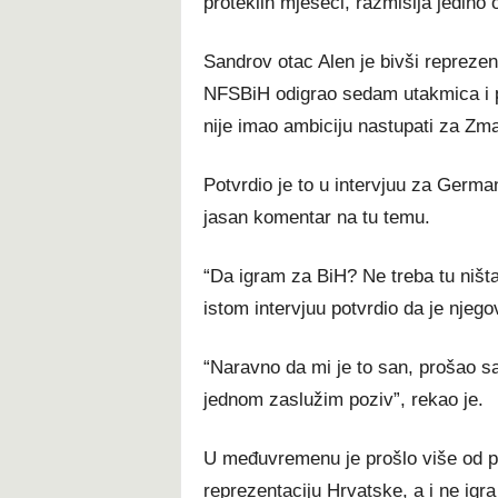
proteklih mjeseci, razmišlja jedino
Sandrov otac Alen je bivši repreze
NFSBiH odigrao sedam utakmica i p
nije imao ambiciju nastupati za Zm
Potvrdio je to u intervjuu za German
jasan komentar na tu temu.
“Da igram za BiH? Ne treba tu ništa 
istom intervjuu potvrdio da je njego
“Naravno da mi je to san, prošao sa
jednom zaslužim poziv”, rekao je.
U međuvremenu je prošlo više od po
reprezentaciju Hrvatske, a i ne igr