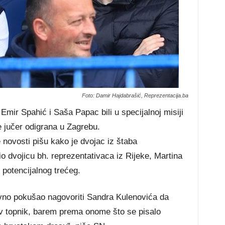
Foto: Damir Hajdabrašić, Reprezentacija.ba
Emir Spahić i Saša Papac bili u specijalnoj misiji
e jučer odigrana u Zagrebu.
 novosti pišu kako je dvojac iz štaba
io dvojicu bh. reprezentativaca iz Rijeke, Martina
i potencijalnog trećeg.
ovno pokušao nagovoriti Sandra Kulenovića da
v topnik, barem prema onome što se pisalo