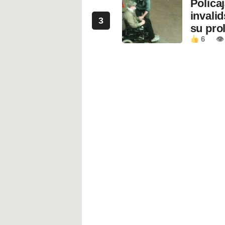
Polica
invali
3
su prol
6
👁