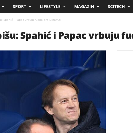
SPORT
LIFESTYLE
MAGAZIN
SCITECH
šu: Spahić i Papac vrbuju fudbalera Dinama!
pišu: Spahić i Papac vrbuju 