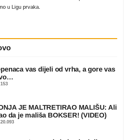
mo u Ligu prvaka.
ovo
epenaca vas dijeli od vrha, a gore vas
ovo…
 153
NJA JE MALTRETIRAO MALIŠU: Ali
nao da je mališa BOKSER! (VIDEO)
20.093