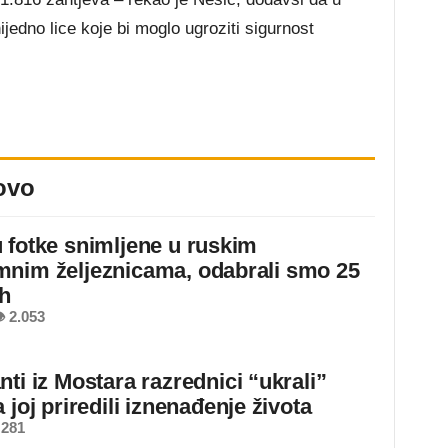
jedno lice koje bi moglo ugroziti sigurnost
ovo
 fotke snimljene u ruskim
nim željeznicama, odabrali smo 25
ih
 2.053
ti iz Mostara razrednici “ukrali”
 joj priredili iznenađenje života
 281