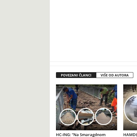
POVEZANI ČLANCI
VIŠE OD AUTORA
HC-ING: “Na Smaragdnom
HAMDIJ