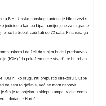
nika BiH i Unsko-sanskog kantona je bilo u vezi s
ke jedinice u kampu Lipa, namijenjene za migrante
ji bi se tu trebali zadržati do 72 sata. Finansira ga
 kamp uskoro i da želi da s njim bude i predstavnik
ije (IOM) “da pokažem neke stvari”, te bi trebao
e IOM ni iko drugi, niti prepustiti direktoru Službe
ti da sam to rješava, već se mora napraviti
 je što je taj objekat u sklopu kampa. Vidjet ćemo
avu – dodao je Hurtić.