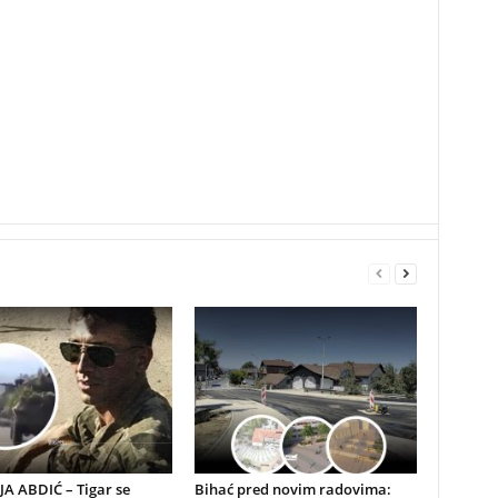
A ABDIĆ – Tigar se
Bihać pred novim radovima: