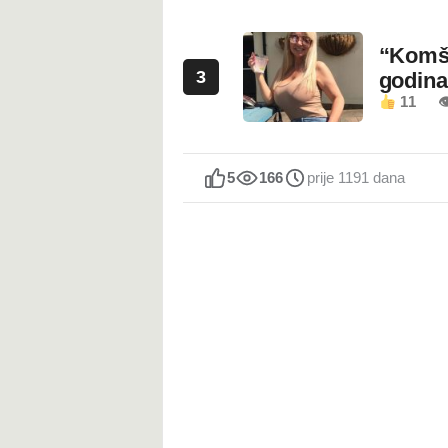
“Komši
3
godin
11

5
166
prije 1191 dana