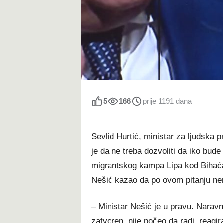
t
5
166
prije 1191 dana
Sevlid Hurtić, ministar za ljudska 
je da ne treba dozvoliti da iko bude
migrantskog kampa Lipa kod Bihaća
Nešić kazao da po ovom pitanju ne
– Ministar Nešić je u pravu. Naravn
zatvoren, nije počeo da radi, reagi