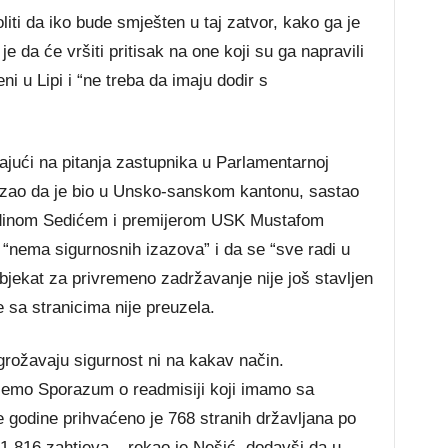
liti da iko bude smješten u taj zatvor, kako ga je
e da će vršiti pritisak na one koji su ga napravili
eni u Lipi i “ne treba da imaju dodir s
ajući na pitanja zastupnika u Parlamentarnoj
azao da je bio u Unsko-sanskom kantonu, sastao
dinom Sedićem i premijerom USK Mustafom
 “nema sigurnosnih izazova” i da se “sve radi u
jekat za privremeno zadržavanje nije još stavljen
e sa stranicima nije preuzela.
grožavaju sigurnost ni na kakav način.
jemo Sporazum o readmisiji koji imamo sa
 godine prihvaćeno je 768 stranih državljana po
1.816 zahtjeva – rekao je Nešić, dodavši da u