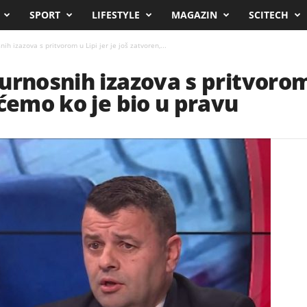
SPORT
LIFESTYLE
MAGAZIN
SCITECH
ih izazova s pritvorom u Lipi jer je još zatvoren,...
rnosnih izazova s pritvorom u
 ćemo ko je bio u pravu