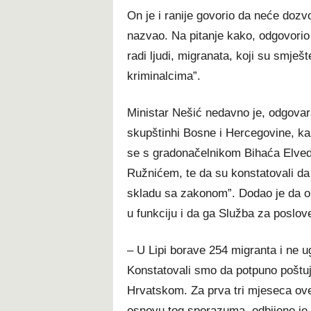
On je i ranije govorio da neće dozvo
nazvao. Na pitanje kako, odgovorio j
radi ljudi, migranata, koji su smješt
kriminalcima”.
Ministar Nešić nedavno je, odgovar
skupštinhi Bosne i Hercegovine, k
se s gradonačelnikom Bihaća Elve
Ružnićem, te da su konstatovali da
skladu sa zakonom”. Dodao je da ob
u funkciju i da ga Služba za poslov
– U Lipi borave 254 migranta i ne u
Konstatovali smo da potpuno poštu
Hrvatskom. Za prva tri mjeseca ove
osnovu tog sporazuma, odbijeno je 