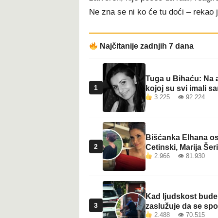
Ne zna se ni ko će tu doći – rekao j
Najčitanije zadnjih 7 dana
Tuga u Bihaću: Na a
1
kojoj su svi imali sa
3.225 👁 92.224
Bišćanka Elhana osv
2
Cetinski, Marija Šeri
2.966 👁 81.930
Kad ljudskost bude 
3
zaslužuje da se sp
2.488 👁 70.515