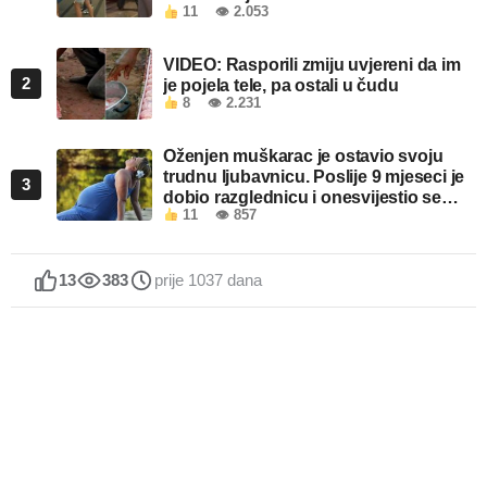
11
👁 2.053
VIDEO: Rasporili zmiju uvjereni da im
2
je pojela tele, pa ostali u čudu
8
👁 2.231
Oženjen muškarac je ostavio svoju
trudnu ljubavnicu. Poslije 9 mjeseci je
3
dobio razglednicu i onesvijestio se
11
👁 857
kada je pročitao šta piše!
13
383
prije 1037 dana