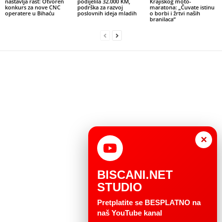
nastavlja rast: Otvoren
podijelila 32.000 KM,
Krajiškog moto-
konkurs za nove CNC
podrška za razvoj
maratona: „Čuvate istinu
operatere u Bihaću
poslovnih ideja mladih
o borbi i žrtvi naših
branilaca“
×
BISCANI.NET
STUDIO
Pretplatite se BESPLATNO na
naš YouTube kanal