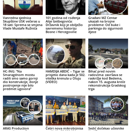
Vanredna sjednica
101 godina od rođenja
Građani MZ Centar
Skupštine USK večeras u
Alije Izetbegovića:
ukazali na brojne
18 sati: Sprema se smjena
Državnik koji je obilježio
probleme: Od buke i
Vlade Mustafe Ružnića
savremenu historiju
parkinga do sigurnosti
Bosne i Hercegovine
djece
HC-ING: “Na
HAMDIJA ABDIĆ – Tigar se
Bihać pred novim
Smaragdnom mostu
prisjetio dana kada je 502.
radovima: završava se
radili smo samo gornji
viteška krenula u Oluju
raskrižje kod Bedema,
dio konstrukcije, donje
(VIDEO)
nakon 15. augusta kreće
postrojenje nije bilo
rekonstrukcija Gradskog
predmet ugovora”
trga
ARAS Production
Četiri nova mikrobiznisa
Sedić dočekao učesnike