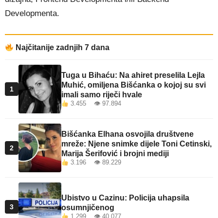
Developmenta.
Najčitanije zadnjih 7 dana
Tuga u Bihaću: Na ahiret preselila Lejla
Muhić, omiljena Bišćanka o kojoj su svi
1
imali samo riječi hvale
3.455 👁 97.894
Bišćanka Elhana osvojila društvene
mreže: Njene snimke dijele Toni Cetinski,
2
Marija Šerifović i brojni mediji
3.196 👁 89.229
Ubistvo u Cazinu: Policija uhapsila
3
osumnjičenog
1.299 👁 40.077