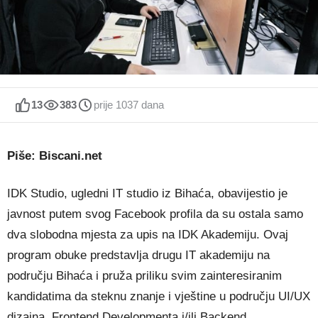
13
383
prije 1037 dana
Piše: Biscani.net
IDK Studio, ugledni IT studio iz Bihaća, obavijestio je
javnost putem svog Facebook profila da su ostala samo
dva slobodna mjesta za upis na IDK Akademiju. Ovaj
program obuke predstavlja drugu IT akademiju na
području Bihaća i pruža priliku svim zainteresiranim
kandidatima da steknu znanje i vještine u području UI/UX
dizajna, Frontend Developmenta i/ili Backend