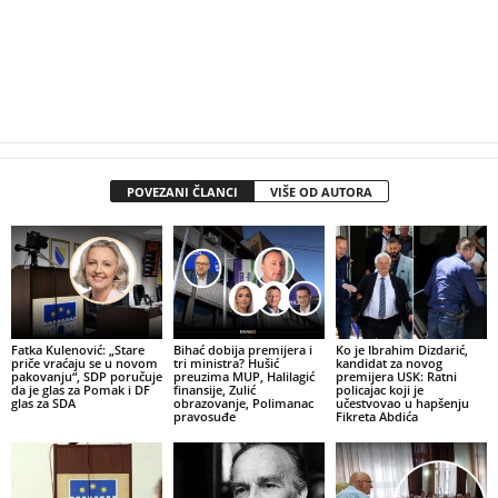
POVEZANI ČLANCI
VIŠE OD AUTORA
Fatka Kulenović: „Stare
Bihać dobija premijera i
Ko je Ibrahim Dizdarić,
priče vraćaju se u novom
tri ministra? Hušić
kandidat za novog
pakovanju“, SDP poručuje
preuzima MUP, Halilagić
premijera USK: Ratni
da je glas za Pomak i DF
finansije, Zulić
policajac koji je
glas za SDA
obrazovanje, Polimanac
učestvovao u hapšenju
pravosuđe
Fikreta Abdića