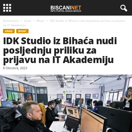
Naslovnica
Grad
Bihać
IDK Studio iz Bihaća nudi posljednju priliku za prijavu
na IT Akademiju
GRAD
BIHAĆ
IDK Studio iz Bihaća nudi
posljednju priliku za
prijavu na IT Akademiju
8 Oktobra, 2023