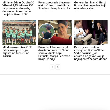
Ministar Edvin Odobašić:
Porast povreda djece na
General Izet Nanić: Heroj
Više od 2,25 miliona KM
električnim romobilima:
Bosne i Hercegovine koji
za puteve, vodovode,
Stradaju glava, lice i ruke
nije zaboravljen
deponije i komunalne
projekte širom USK
Mladi nogometaši OFK
Bišćanka Elhana osvojila
Dva mjeseca nakon
Bihać osvojili drugo
društvene mreže: Njene
emisije na BiscaniNET-u:
mjesto na turniru na
snimke dijele Toni
Sedić poručio „Još
Izačiću
Cetinski, Marija Šerifović i
čekamo odgovor koji je
brojni mediji
najavljen za sedam dana“