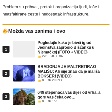
Problem su prihvat, protok i organizacija ljudi, loše i
neasfaltirane ceste i nedostatak infrastrukture.
Možda vas zanima i ovo
Pogledajte kako je bivši igrač
Jedinstva zaprosio Bišćanku u
1
Njemačkoj (FOTO + VIDEO)
228
👁 7.387
BRADONJA JE MALTRETIRAO
MALIŠU: Ali nije znao da je mališa
2
BOKSER! (VIDEO)
8
👁 20.093
649 stepenaca vas dijeli od vrha, a
3
gore vas čeka ovo…
8
👁 153