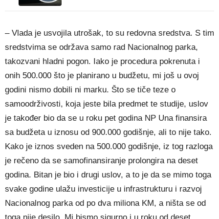
– Vlada je usvojila utrošak, to su redovna sredstva. S tim
sredstvima se održava samo rad Nacionalnog parka,
takozvani hladni pogon. Iako je procedura pokrenuta i
onih 500.000 što je planirano u budžetu, mi još u ovoj
godini nismo dobili ni marku. Što se tiče teze o
samoodrživosti, koja jeste bila predmet te studije, uslov
je također bio da se u roku pet godina NP Una finansira
sa budžeta u iznosu od 900.000 godišnje, ali to nije tako.
Kako je iznos sveden na 500.000 godišnje, iz tog razloga
je rečeno da se samofinansiranje prolongira na deset
godina. Bitan je bio i drugi uslov, a to je da se mimo toga
svake godine ulažu investicije u infrastrukturu i razvoj
Nacionalnog parka od po dva miliona KM, a ništa se od
toga nije desilo. Mi bismo sigurno i u roku od deset