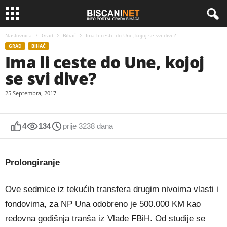
Naslovnica
Grad
Bihać
Ima li ceste do Une, kojoj se svi dive?
GRAD
BIHAĆ
Ima li ceste do Une, kojoj
se svi dive?
25 Septembra, 2017
4
134
prije 3238 dana
Prolongiranje
Ove sedmice iz tekućih transfera drugim nivoima vlasti i
fondovima, za NP Una odobreno je 500.000 KM kao
redovna godišnja tranša iz Vlade FBiH. Od studije se