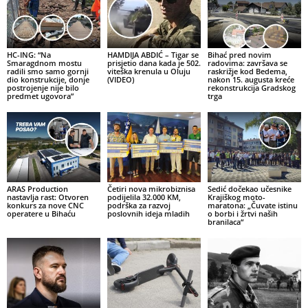
HC-ING: “Na
HAMDIJA ABDIĆ – Tigar se
Bihać pred novim
Smaragdnom mostu
prisjetio dana kada je 502.
radovima: završava se
radili smo samo gornji
viteška krenula u Oluju
raskrižje kod Bedema,
dio konstrukcije, donje
(VIDEO)
nakon 15. augusta kreće
postrojenje nije bilo
rekonstrukcija Gradskog
predmet ugovora”
trga
ARAS Production
Četiri nova mikrobiznisa
Sedić dočekao učesnike
nastavlja rast: Otvoren
podijelila 32.000 KM,
Krajiškog moto-
konkurs za nove CNC
podrška za razvoj
maratona: „Čuvate istinu
operatere u Bihaću
poslovnih ideja mladih
o borbi i žrtvi naših
branilaca“