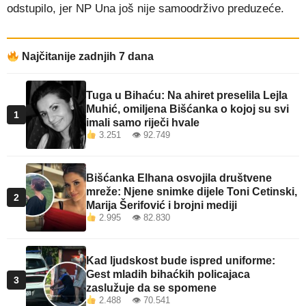
odstupilo, jer NP Una još nije samoodrživo preduzeće.
Najčitanije zadnjih 7 dana
Tuga u Bihaću: Na ahiret preselila Lejla
Muhić, omiljena Bišćanka o kojoj su svi
1
imali samo riječi hvale
3.251 👁 92.749
Bišćanka Elhana osvojila društvene
mreže: Njene snimke dijele Toni Cetinski,
2
Marija Šerifović i brojni mediji
2.995 👁 82.830
Kad ljudskost bude ispred uniforme:
Gest mladih bihaćkih policajaca
3
zaslužuje da se spomene
2.488 👁 70.541