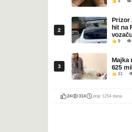
4
👁
Prizor
hit na 
2
vozaču
9
👁 
Majka 
3
625 mi
11

24
314
prije 1254 dana