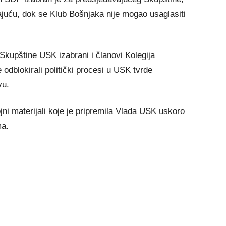
juću, dok se Klub Bošnjaka nije mogao usaglasiti
kupštine USK izabrani i članovi Kolegija
 odblokirali politički procesi u USK tvrde
vu.
jni materijali koje je pripremila Vlada USK uskoro
ma.