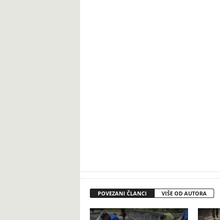
POVEZANI ČLANCI
VIŠE OD AUTORA