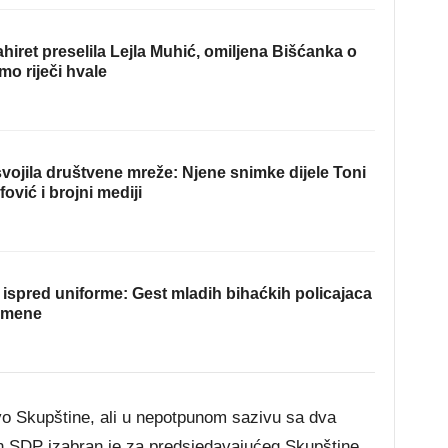
hiret preselila Lejla Muhić, omiljena Bišćanka o
mo riječi hvale
ojila društvene mreže: Njene snimke dijele Toni
fović i brojni mediji
ispred uniforme: Gest mladih bihaćkih policajaca
omene
tvo Skupštine, ali u nepotpunom sazivu sa dva
an SDP izabran je za predsjedavajućeg Skupštine,