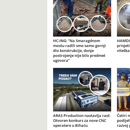
HC-ING: “Na Smaragdnom
HAMDIJ
mostu radili smo samo gornji
prisjet
dio konstrukcije, donje
viteška
postrojenje nije bilo predmet
ugovora”
ARAS Production nastavlja rast:
Četiri 
Otvoren konkurs za nove CNC
podijel
operatere u Bihaću
razvoj 