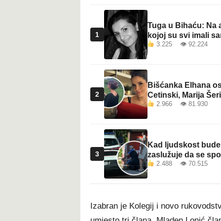
Tuga u Bihaću: Na a
1
kojoj su svi imali sa
3.225 👁 92.224
Bišćanka Elhana osv
2
Cetinski, Marija Šeri
2.966 👁 81.930
Kad ljudskost bude 
3
zaslužuje da se sp
2.488 👁 70.515
Izabran je Kolegij i novo rukovods
umjesto tri člana. Mladen Lonić čl