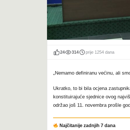
t
24
314
prije 1254 dana
„Nemamo definiranu većinu, ali smo
Ukratko, to bi bila ocjena zastupni
konstituirajuće sjednice ovog najviš
održao još 11. novembra prošle god
Najčitanije zadnjih 7 dana