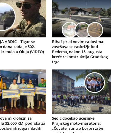
A ABDIĆ – Tigar se
Bihać pred novim radovima:
io dana kada je 502.
završava se raskrižje kod
 krenula u Oluju (VIDEO)
Bedema, nakon 15. augusta
kreće rekonstrukcija Gradskog
trga
nova mikrobiznisa
Sedić dočekao učesnike
ila 32.000 KM, podrška za
Krajiškog moto-maratona:
poslovnih ideja mladih
„Čuvate istinu o borbi i žrtvi