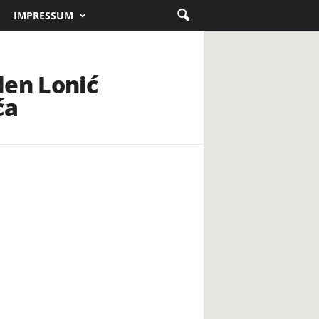
IMPRESSUM
en Lonić
ća