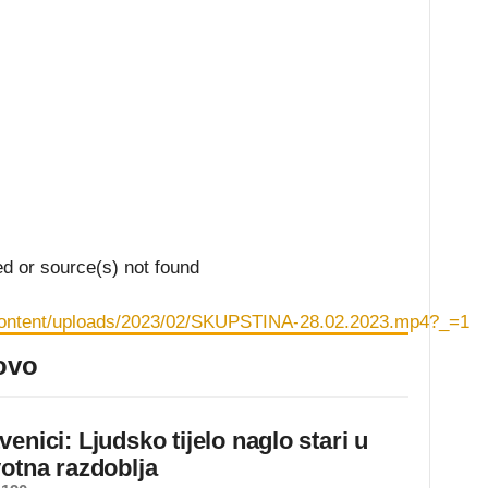
ed or source(s) not found
p-content/uploads/2023/02/SKUPSTINA-28.02.2023.mp4?_=1
ovo
enici: Ljudsko tijelo naglo stari u
jačavanje ili smanjivanje tona.
votna razdoblja