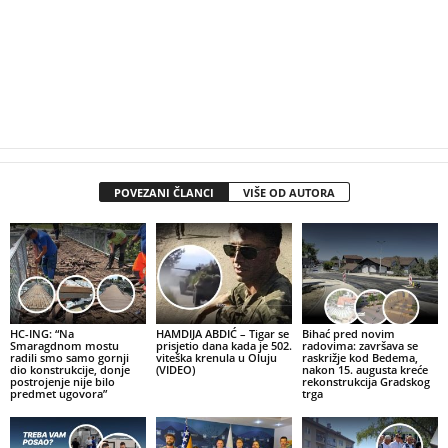
POVEZANI ČLANCI
VIŠE OD AUTORA
HC-ING: “Na
HAMDIJA ABDIĆ – Tigar se
Bihać pred novim
Smaragdnom mostu
prisjetio dana kada je 502.
radovima: završava se
radili smo samo gornji
viteška krenula u Oluju
raskrižje kod Bedema,
dio konstrukcije, donje
(VIDEO)
nakon 15. augusta kreće
postrojenje nije bilo
rekonstrukcija Gradskog
predmet ugovora”
trga