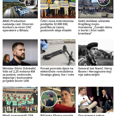
ARAS Production
Četiri nova mikrobiznisa
Sedić dočekao učesnike
nastavlja rast: Otvoren
podijelila 32.000 KM,
Krajiškog moto-
konkurs za nove CNC
podrška za razvoj
maratona: „Čuvate istinu
operatere u Bihaću
poslovnih ideja mladih
o borbi i žrtvi naših
branilaca“
Ministar Edvin Odobašić:
Porast povreda djece na
General Izet Nanić: Heroj
Više od 2,25 miliona KM
električnim romobilima:
Bosne i Hercegovine koji
za puteve, vodovode,
Stradaju glava, lice i ruke
nije zaboravljen
deponije i komunalne
projekte širom USK
Mladi nogometaši OFK
Bišćanka Elhana osvojila
Dva mjeseca nakon