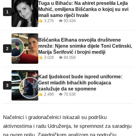
Tuga u Bihaću: Na ahiret preselila Lejla
Muhić, omiljena Bišćanka o kojoj su svi
1
imali samo riječi hvale
3.276 👁 93.434
Bišćanka Elhana osvojila društvene
mreže: Njene snimke dijele Toni Cetinski,
2
Marija Šerifović i brojni mediji
3.028 👁 84.058
Kad ljudskost bude ispred uniforme:
Gest mladih bihaćkih policajaca
3
zaslužuje da se spomene
2.488 👁 70.638
Načelnici i gradonačelnici iskazali su podršku
aktivnostima i radu Udruženja, te spremnost za saradnju
na ovom polju. Zajedničkom analizom na području