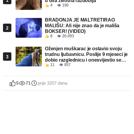
1
u dva životna razdoblja
4
👁 190
BRADONJA JE MALTRETIRAO
MALIŠU: Ali nije znao da je mališa
2
BOKSER! (VIDEO)
8
👁 20.093
Oženjen muškarac je ostavio svoju
trudnu ljubavnicu. Poslije 9 mjeseci je
3
dobio razglednicu i onesvijestio se
11
👁 857
kada je pročitao šta piše!
5
71
prije 3207 dana