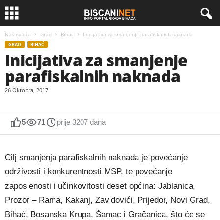
Naslovnica
Grad
Bihać
Inicijativa za smanjenje parafiskalnih naknada
GRAD
BIHAĆ
Inicijativa za smanjenje
parafiskalnih naknada
26 Oktobra, 2017
5
71
prije 3207 dana
Cilj smanjenja parafiskalnih naknada je povećanje
održivosti i konkurentnosti MSP, te povećanje
zaposlenosti i učinkovitosti deset općina: Jablanica,
Prozor – Rama, Kakanj, Zavidovići, Prijedor, Novi Grad,
Bihać, Bosanska Krupa, Šamac i Gračanica, što će se