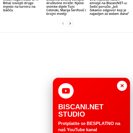
Bihać osvojili drugo
društvene mreže: Njene
emisije na BiscaniNET-u:
mjesto na turniru na
snimke dijele Toni
Sedić poručio „Još
Izačiću
Cetinski, Marija Šerifović i
čekamo odgovor koji je
brojni mediji
najavljen za sedam dana“
×
BISCANI.NET
STUDIO
Pretplatite se BESPLATNO na
naš YouTube kanal