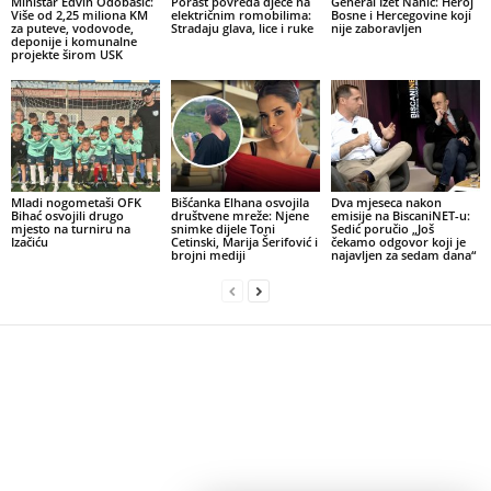
Ministar Edvin Odobašić:
Porast povreda djece na
General Izet Nanić: Heroj
Više od 2,25 miliona KM
električnim romobilima:
Bosne i Hercegovine koji
za puteve, vodovode,
Stradaju glava, lice i ruke
nije zaboravljen
deponije i komunalne
projekte širom USK
Mladi nogometaši OFK
Bišćanka Elhana osvojila
Dva mjeseca nakon
Bihać osvojili drugo
društvene mreže: Njene
emisije na BiscaniNET-u:
mjesto na turniru na
snimke dijele Toni
Sedić poručio „Još
Izačiću
Cetinski, Marija Šerifović i
čekamo odgovor koji je
brojni mediji
najavljen za sedam dana“