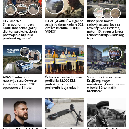
HC-ING: “Na
HAMDIJA ABDIĆ – Tigar se
Bihać pred novim
Smaragdnom mostu
prisjetio dana kada je 502.
radovima: završava se
radili smo samo gornji
viteška krenula u Oluju
raskrižje kod Bedema,
dio konstrukcije, donje
(VIDEO)
nakon 15. augusta kreće
postrojenje nije bilo
rekonstrukcija Gradskog
predmet ugovora”
trga
ARAS Production
Četiri nova mikrobiznisa
Sedić dočekao učesnike
nastavlja rast: Otvoren
podijelila 32.000 KM,
Krajiškog moto-
konkurs za nove CNC
podrška za razvoj
maratona: „Čuvate istinu
operatere u Bihaću
poslovnih ideja mladih
o borbi i žrtvi naših
branilaca“