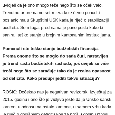
uvidjeli da je ono mnogo teže nego što se očekivalo.
Trenutno pripremamo set mjera koje ćemo ponuditi
poslanicima u Skupštini USK kada je riječ o stabilizaciji
budžeta. Sem toga, pred nama je puno posla kako bi
sanirali teško stanje u brojnim kantonalnim institucijama.
Pomenuli ste teško stanje budžetskih finansija.
Prema onome što se moglo do sada čuti, nastavljen
je trend rasta budžetskih rashoda, još uvijek se više
troši nego što se zarađuje tako da je realna opasnost
od deficita. Kako preduprijediti takvu situaciju?
ROŠIĆ: Dočekao nas je negativan revizorski izvještaj za
2015. godinu i ono što je vidljivo jeste da je Unsko sanski
kanton, u odnosu na ostale kantone, u samom vrhu kada
je riječ o godišnjem deficitu koji za prošlu godinu iznosi