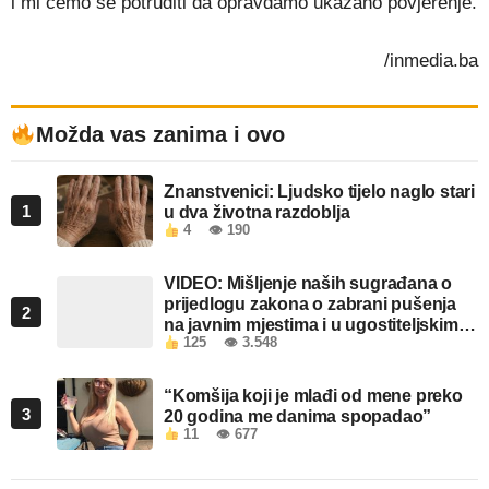
i mi ćemo se potruditi da opravdamo ukazano povjerenje.
/inmedia.ba
Možda vas zanima i ovo
Znanstvenici: Ljudsko tijelo naglo stari
1
u dva životna razdoblja
4
👁 190
VIDEO: Mišljenje naših sugrađana o
prijedlogu zakona o zabrani pušenja
2
na javnim mjestima i u ugostiteljskim
125
👁 3.548
objektima u FBiH
“Komšija koji je mlađi od mene preko
3
20 godina me danima spopadao”
11
👁 677