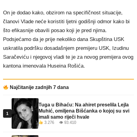
On je dodao kako, obzirom na specifičnost situacije,
članovi Vlade neće koristiti ljetni godišnji odmor kako bi
što efikasnije obavili posao koji je pred njima.
Podsjećamo da je prije nekoliko dana Skupština USK
uskratila podršku dosadašnjem premijeru USK, Izudinu
Saračeviću i njegovoj vladi te je za novog premijera ovog
kantona imenovala Huseina Rošića.
Najčitanije zadnjih 7 dana
Tuga u Bihaću: Na ahiret preselila Lejla
Muhić, omiljena Bišćanka o kojoj su svi
1
imali samo riječi hvale
3.276 👁 93.410