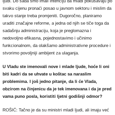
ljudi. Do sada smo imali intenciju da mladi pokušavaju po
svaku cijenu pronaći posao u javnom sektoru i mislim da
takvo stanje treba promjeniti. Dugoročno, planiramo
uraditi značajne reforme, a jedna od njih se tiče toga da
sadašnju administraciju, koja je preglomazna i
nedovoljno efikasna, pojednostavimo i učinimo
funkcionalnom, da olakšamo administrativne procedure i
stvorimo povoljniji ambijent za ulaganja.
U Vladu ste imenovali nove i mlade ljude, hoće li oni
biti kadri da se uhvate u koštac sa naraslim
problemima. I još jedno pitanje, da li će Vlada,
obzirom na činjenicu da je tek imenovana i da je pred
vama puno posla, koristiti ljetni godišnji odmor?
ROŠIĆ: Tačno je da su ministri mladi ljudi, ali imaju već