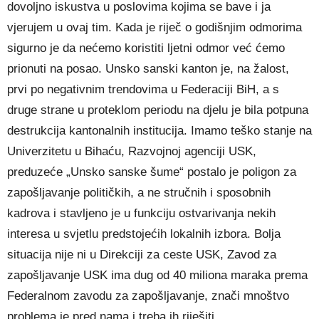
dovoljno iskustva u poslovima kojima se bave i ja
vjerujem u ovaj tim. Kada je riječ o godišnjim odmorima
sigurno je da nećemo koristiti ljetni odmor već ćemo
prionuti na posao. Unsko sanski kanton je, na žalost,
prvi po negativnim trendovima u Federaciji BiH, a s
druge strane u proteklom periodu na djelu je bila potpuna
destrukcija kantonalnih institucija. Imamo teško stanje na
Univerzitetu u Bihaću, Razvojnoj agenciji USK,
preduzeće „Unsko sanske šume“ postalo je poligon za
zapošljavanje političkih, a ne stručnih i sposobnih
kadrova i stavljeno je u funkciju ostvarivanja nekih
interesa u svjetlu predstojećih lokalnih izbora. Bolja
situacija nije ni u Direkciji za ceste USK, Zavod za
zapošljavanje USK ima dug od 40 miliona maraka prema
Federalnom zavodu za zapošljavanje, znači mnoštvo
problema je pred nama i treba ih riješiti.