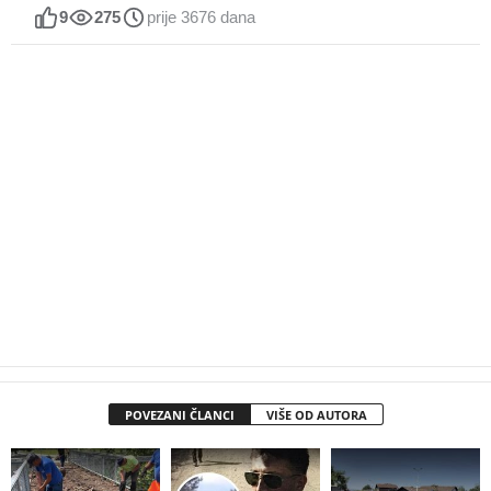
9
275
prije 3676 dana
POVEZANI ČLANCI
VIŠE OD AUTORA