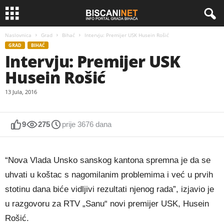
Naslovnica
Grad
Bihać
Intervju: Premijer USK Husein Rošić
GRAD
BIHAĆ
Intervju: Premijer USK
Husein Rošić
13 Jula, 2016
9
275
prije 3676 dana
“Nova Vlada Unsko sanskog kantona spremna je da se
uhvati u koštac s nagomilanim problemima i već u prvih
stotinu dana biće vidljivi rezultati njenog rada”, izjavio je
u razgovoru za RTV „Sanu“ novi premijer USK, Husein
Rošić.