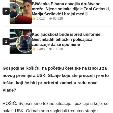
Bišćanka Elhana osvojila društvene
mreže: Njene snimke dijele Toni Cetinski,
2
Marija Šerifović i brojni mediji
3.012 👁 83.828
Kad ljudskost bude ispred uniforme:
Gest mladih bihaćkih policajaca
3
zaslužuje da se spomene
2.488 👁 70.638
Gospodine Rošiću, na početku čestitke na izboru za
novog premijera USK. Stanje koje ste preuzeli je vrlo
teško, koji će biti prioritetni zadaci u radu nove
Vlade?
ROŠIĆ: Svjesni smo težine situacije i pozicije u kojoj se
nalazi USK. Odmah smo sagledali trenutno stanje i