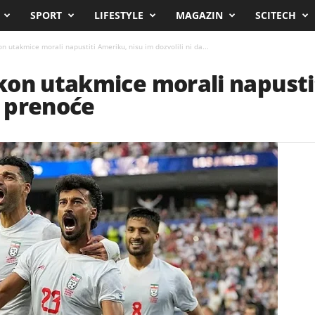
SPORT
LIFESTYLE
MAGAZIN
SCITECH
 utakmice morali napustiti Ameriku, nisu im dozvolili ni da...
kon utakmice morali napusti
a prenoće