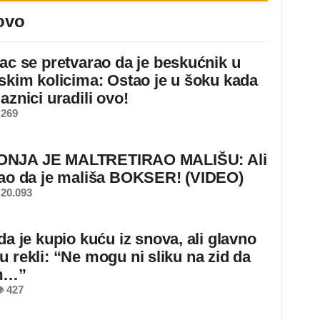
ovo
jac se pretvarao da je beskućnik u
dskim kolicima: Ostao je u šoku kada
aznici uradili ovo!
 269
NJA JE MALTRETIRAO MALIŠU: Ali
nao da je mališa BOKSER! (VIDEO)
20.093
da je kupio kuću iz snova, ali glavno
u rekli: “Ne mogu ni sliku na zid da
m…”
 427