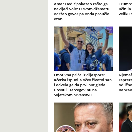
Amar Dedić pokazao zašto ga
Trump: 
navijači vole: U svom džematu
učinila
održao govor pa onda proučio
veliku
ezan
Emotivna priča iz dijaspore:
Njemačk
Kćerka ispunila očev životni san
reprez
i odvela ga da prvi put gleda
odličn
Bosnu i Hercegovinu na
napravi
Svjetskom prvenstvu