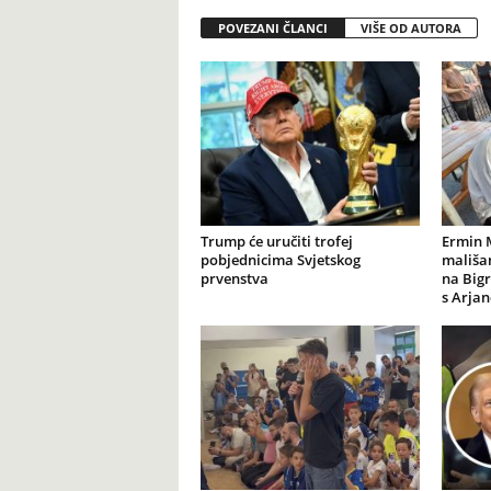
POVEZANI ČLANCI
VIŠE OD AUTORA
Trump će uručiti trofej
Ermin 
pobjednicima Svjetskog
mališan
prvenstva
na Big
s Arja