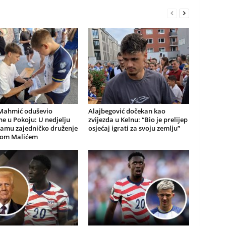
Mahmić oduševio
Alajbegović dočekan kao
e u Pokoju: U nedjelju
zvijezda u Kelnu: “Bio je prelijep
ramu zajedničko druženje
osjećaj igrati za svoju zemlju”
nom Malićem