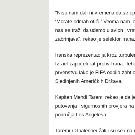
“Nisu nam dali ni vremena da se o
‘Morate odmah otići.’ Veoma nam j
nas se traži da uđemo u avion i vra
zabrinjava”, rekao je selektor Irana
Iranska reprezentacija kroz turbule
Izrael započeli rat protiv Irana. Te
prvenstvu iako je FIFA odbila zahtj
Sjedinjenih Američkih Država.
Kapiten Mehdi Taremi rekao je da je
putovanja i sigurnosnih provjera na 
područja Los Angelesa.
Taremi i Ghalenoei žalili su se i n