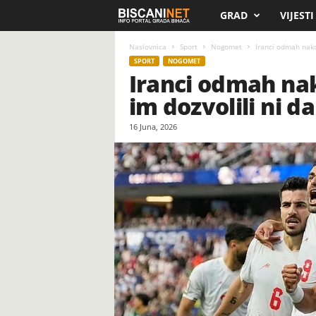
GRAD
VIJESTI
B
i
Naslovnica
Sport
Nogomet
Iranci odmah nakon
SPORT
NOGOMET
Iranci odmah na
s
im dozvolili ni d
c
16 Juna, 2026
a
n
i
.
n
e