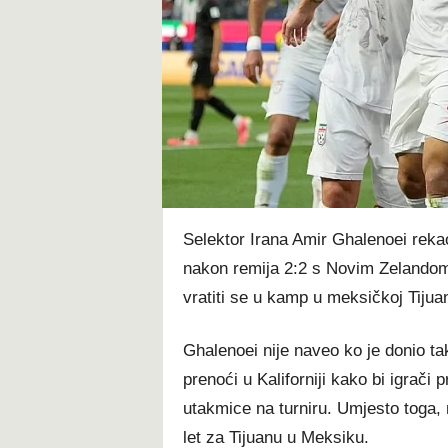
t
Selektor Irana Amir Ghalenoei rekao
nakon remija 2:2 s Novim Zelandom
vratiti se u kamp u meksičkoj Tijuan
Ghalenoei nije naveo ko je donio tak
prenoći u Kaliforniji kako bi igrači 
utakmice na turniru. Umjesto toga
let za Tijuanu u Meksiku.