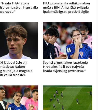
“Hvala FIFA-i što je
FIFA promijenila odluku nakon
 ispravnu stvar i ispravila
meča s BiH: Američka zvijezda
 nepravdu”
ipak može igrati protiv Belgije
i klubovi žele bh.
Španci grme nakon ispadanja
entativca: Nakon
Hrvatske: “Je li ovo najveća
og Mundijala mogao bi
krađa Svjetskog prvenstva?”
ti veliki transfer