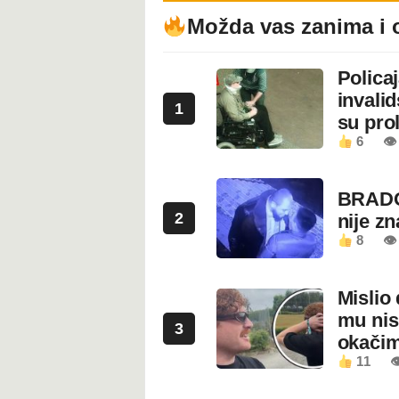
Možda vas zanima i 
Polica
invali
1
su prol
6
👁
BRADO
2
nije z
8
👁 
Mislio 
mu nis
3
okači
11
