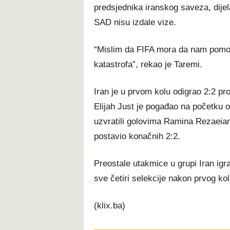
predsjednika iranskog saveza, dijel
SAD nisu izdale vize.
“Mislim da FIFA mora da nam pomo
katastrofa”, rekao je Taremi.
Iran je u prvom kolu odigrao 2:2 pr
Elijah Just je pogađao na početku 
uzvratili golovima Ramina Rezaeian
postavio konačnih 2:2.
Preostale utakmice u grupi Iran igra
sve četiri selekcije nakon prvog ko
(klix.ba)