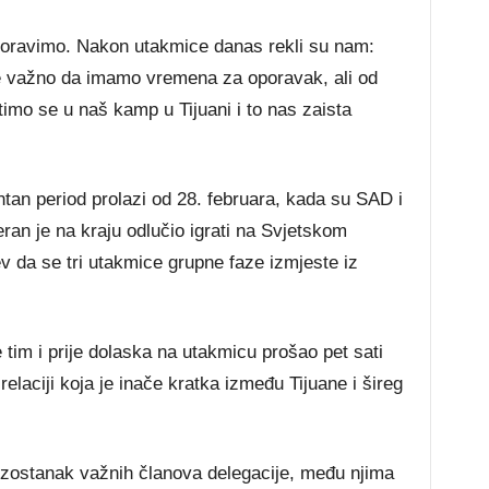
poravimo. Nakon utakmice danas rekli su nam:
e važno da imamo vremena za oporavak, ali od
timo se u naš kamp u Tijuani i to nas zaista
.
ntan period prolazi od 28. februara, kada su SAD i
heran je na kraju odlučio igrati na Svjetskom
ev da se tri utakmice grupne faze izmjeste iz
 tim i prije dolaska na utakmicu prošao pet sati
relaciji koja je inače kratka između Tijuane i šireg
a izostanak važnih članova delegacije, među njima