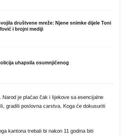
ojila društvene mreže: Njene snimke dijele Toni
fović i brojni mediji
olicija uhapsila osumnjičenog
. Narod je plaćao čak i lijekove sa esencijalne
tili, gradili poslovna carstva. Koga će dokusuriti
a kantona trebali bi nakon 11 godina biti