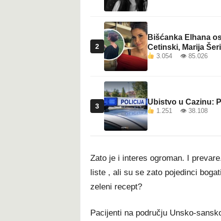
Bišćanka Elhana osv
2
Cetinski, Marija Šeri
3.054 👁 85.026
Ubistvo u Cazinu: P
3
1.251 👁 38.108
Zato je i interes ogroman. I prevare
liste , ali su se zato pojedinci boga
zeleni recept?
Pacijenti na području Unsko-sanskog