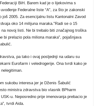
Federaciji BiH. Barem kad je o lijekovima s
 je uvođenje Federalne liste “A”, za što je zakonski
 još 2005. Za esencijalnu listu Kantonalni Zavod
zdvaja oko 14 milijuna maraka.”Radi se o 15
na novoj listi. Ne bi trebalo biti značajnog troška
ne bi prelazio pola miliona maraka”, pojašnjava
abulić.
ravstva, pa tako i ovaj posljednji na udaru su
jekarni Eurofarm i veledrogerije. Ona tvrdi kako je
 nelegitiman.
om sukobu interesa jer je Dženis Šabulić
esto ministra zdravstva bio vlasnik BPharm
 USK-u. Neposredno prije imenovanja prebacio je
”, tvrdi Aida.