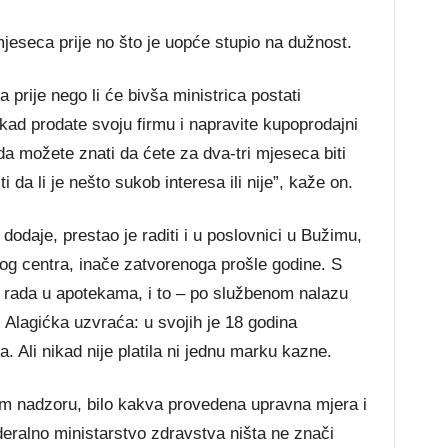
mjeseca prije no što je uopće stupio na dužnost.
prije nego li će bivša ministrica postati
kad prodate svoju firmu i napravite kupoprodajni
 da možete znati da ćete za dva-tri mjeseca biti
 da li je nešto sukob interesa ili nije”, kaže on.
dodaje, prestao je raditi i u poslovnici u Bužimu,
čkog centra, inače zatvorenoga prošle godine. S
n rada u apotekama, i to – po službenom nalazu
 Alagićka uzvraća: u svojih je 18 godina
 Ali nikad nije platila ni jednu marku kazne.
om nadzoru, bilo kakva provedena upravna mjera i
eralno ministarstvo zdravstva ništa ne znači