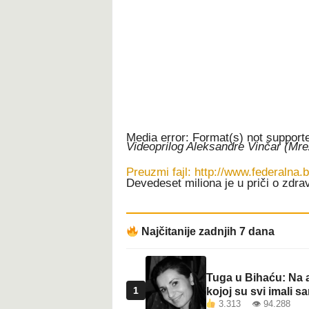
t
Media error: Format(s) not support
Videoprilog Aleksandre Vinčar (Mre
Preuzmi fajl: http://www.federaln
Devedeset miliona je u priči o zdr
00:00
Najčitanije zadnjih 7 dana
Koristite Gore/Dole strelice za po
Tuga u Bihaću: Na a
1
kojoj su svi imali sa
3.313 👁 94.288