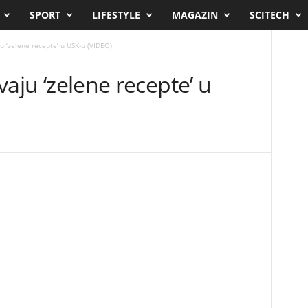
SPORT
LIFESTYLE
MAGAZIN
SCITECH
aju ‘zelene recepte’ u USK-u (VIDEO)
avaju ‘zelene recepte’ u