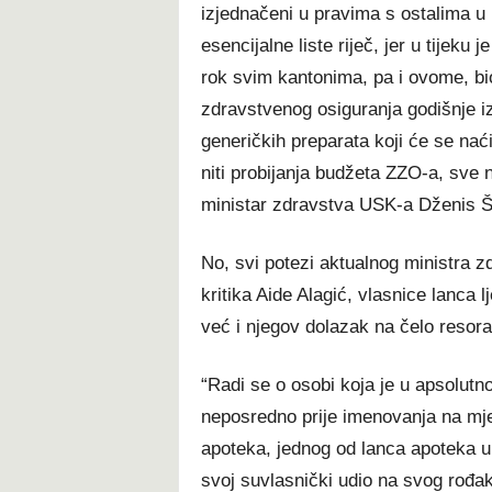
izjednačeni u pravima s ostalima u 
esencijalne liste riječ, jer u tijeku
rok svim kantonima, pa i ovome, bio
zdravstvenog osiguranja godišnje i
generičkih preparata koji će se naći 
niti probijanja budžeta ZZO-a, sve 
ministar zdravstva USK-a Dženis Š
No, svi potezi aktualnog ministra zd
kritika Aide Alagić, vlasnice lanca l
već i njegov dolazak na čelo resora
“Radi se o osobi koja je u apsolutn
neposredno prije imenovanja na mj
apoteka, jednog od lanca apoteka u
svoj suvlasnički udio na svog rođaka