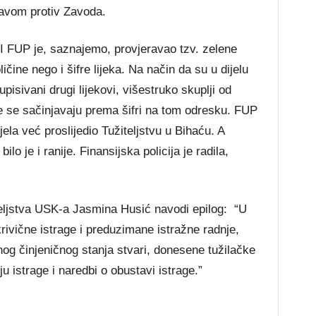
javom protiv Zavoda.
 I FUP je, saznajemo, provjeravao tzv. zelene
čine nego i šifre lijeka. Na način da su u dijelu
pisivani drugi lijekovi, višestruko skuplji od
ure se sačinjavaju prema šifri na tom odresku. FUP
ela već proslijedio Tužiteljstvu u Bihaću. A
ilo je i ranije. Finansijska policija je radila,
eljstva USK-a Jasmina Husić navodi epilog: “U
vične istrage i preduzimane istražne radnje,
og činjeničnog stanja stvari, donesene tužilačke
 istrage i naredbi o obustavi istrage.”