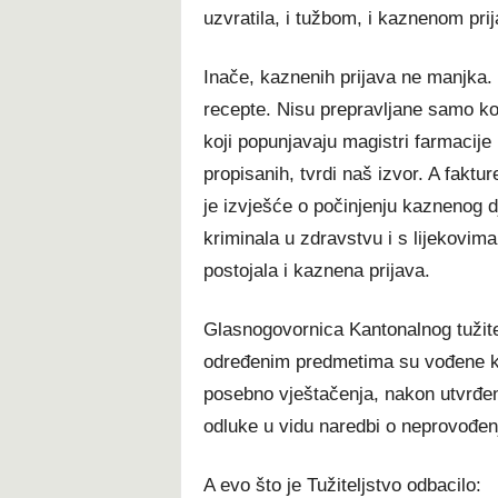
uzvratila, i tužbom, i kaznenom pri
Inače, kaznenih prijava ne manjka.
recepte. Nisu prepravljane samo koli
koji popunjavaju magistri farmacije u
propisanih, tvrdi naš izvor. A fakt
je izvješće o počinjenju kaznenog dj
kriminala u zdravstvu i s lijekovima b
postojala i kaznena prijava.
Glasnogovornica Kantonalnog tužit
određenim predmetima su vođene kri
posebno vještačenja, nakon utvrđen
odluke u vidu naredbi o neprovođenju
A evo što je Tužiteljstvo odbacilo: