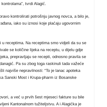
kontrolama”, tvrdi Alagić.
avo kontrolirati potrošnju javnog novca, a bilo je,
rađana, iako su iznosi koje plaćaju ugovornim
i u receptima. Na receptima smo vidjeli da su se
vale se količine lijeka na receptu, u dijelu gdje
lijeka, prepravljaju se recepti, odnosno pravila se
ndanagić. Pa su zbog toga raskinuli tada važeće
li najviše nepravilnosti: “To je lanac apoteka
ka Sanski Most i Krupa-pharm iz Bosanske
vori, a već u prvih šest mjeseci fakture su bile
ljeni Kantonalnom tužiteljstvu. A i Alagićka je