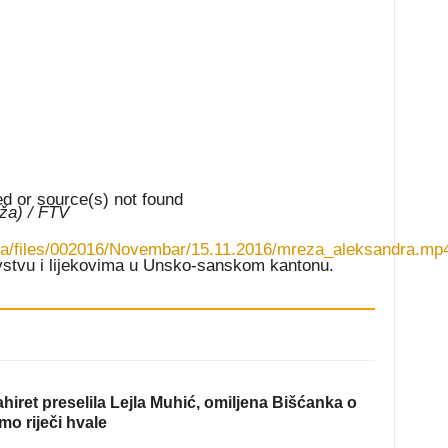
ed or source(s) not found
ža) / FTV
a.ba/files/002016/Novembar/15.11.2016/mreza_aleksandra.m
avstvu i lijekovima u Unsko-sanskom kantonu.
jačavanje ili smanjivanje tona.
hiret preselila Lejla Muhić, omiljena Bišćanka o
mo riječi hvale