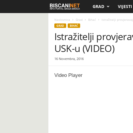
GRAD
VIJESTI
B
i
Naslovnica
Grad
Bihać
Istražitelji provjerav
GRAD
BIHAĆ
Istražitelji provjer
s
USK-u (VIDEO)
c
a
16 Novembra, 2016
n
Video Player
i
.
n
e