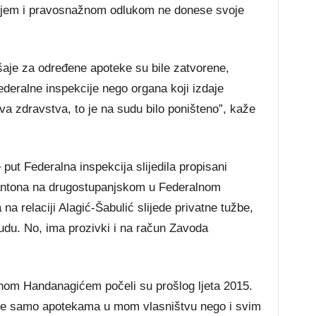
njem i pravosnažnom odlukom ne donese svoje
ršaje za određene apoteke su bile zatvorene,
deralne inspekcije nego organa koji izdaje
tva zdravstva, to je na sudu bilo poništeno”, kaže
ut Federalna inspekcija slijedila propisani
 Kantona na drugostupanjskom u Federalnom
na relaciji Alagić-Šabulić slijede privatne tužbe,
udu. No, ima prozivki i na račun Zavoda
nom Handanagićem počeli su prošlog ljeta 2015.
 ne samo apotekama u mom vlasništvu nego i svim