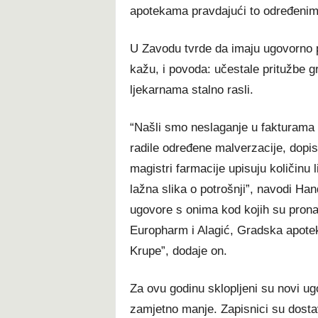
apotekama pravdajući to određenim 
U Zavodu tvrde da imaju ugovorno pr
kažu, i povoda: učestale pritužbe g
ljekarnama stalno rasli.
“Našli smo neslaganje u fakturama 
radile određene malverzacije, dopisi
magistri farmacije upisuju količinu 
lažna slika o potrošnji”, navodi Ha
ugovore s onima kod kojih su pronaš
Europharm i Alagić, Gradska apote
Krupe”, dodaje on.
Za ovu godinu sklopljeni su novi ugo
zamjetno manje. Zapisnici su dostav