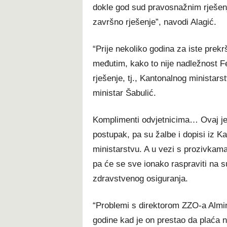
dokle god sud pravosnažnim rješe
završno rješenje”, navodi Alagić.
“Prije nekoliko godina za iste prek
međutim, kako to nije nadležnost Fe
rješenje, tj., Kantonalnog ministars
ministar Šabulić.
Komplimenti odvjetnicima… Ovaj je p
postupak, pa su žalbe i dopisi iz
ministarstvu. A u vezi s prozivkama 
pa će se sve ionako raspraviti na s
zdravstvenog osiguranja.
“Problemi s direktorom ZZO-a Almi
godine kad je on prestao da plaća