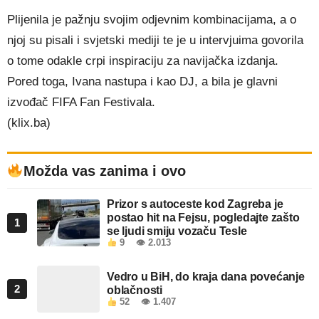
Plijenila je pažnju svojim odjevnim kombinacijama, a o
njoj su pisali i svjetski mediji te je u intervjuima govorila
o tome odakle crpi inspiraciju za navijačka izdanja.
Pored toga, Ivana nastupa i kao DJ, a bila je glavni
izvođač FIFA Fan Festivala.
(klix.ba)
Možda vas zanima i ovo
Prizor s autoceste kod Zagreba je
postao hit na Fejsu, pogledajte zašto
1
se ljudi smiju vozaču Tesle
9
👁 2.013
Vedro u BiH, do kraja dana povećanje
2
oblačnosti
52
👁 1.407