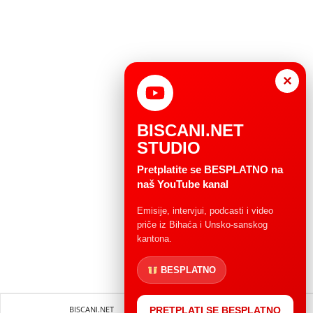
×
BISCANI.NET
STUDIO
Pretplatite se BESPLATNO na
naš YouTube kanal
Emisije, intervjui, podcasti i video
priče iz Bihaća i Unsko-sanskog
kantona.
BESPLATNO
BISCANI.NET
Impressum
Uvjeti korištenja
PRETPLATI SE BESPLATNO