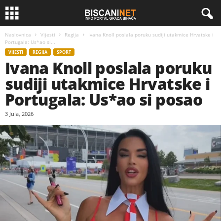
Naslovnica
Vijesti
Regija
Ivana Knoll poslala poruku sudiji utakmice Hrvatske i
Portugala: Us*ao si...
VIJESTI
REGIJA
SPORT
Ivana Knoll poslala poruku
sudiji utakmice Hrvatske i
Portugala: Us*ao si posao
3 Jula, 2026