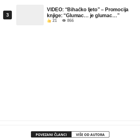
VIDEO: “Bihaćko ljeto” – Promocija
3
knjige: “Glumac… je glumac…”
21
👁 866
POVEZANI ČLANCI
VIŠE OD AUTORA