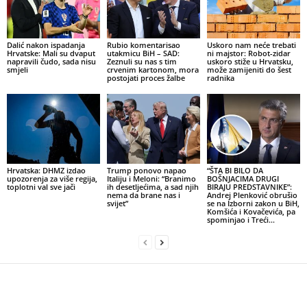
Dalić nakon ispadanja
Rubio komentarisao
Uskoro nam neće trebati
Hrvatske: Mali su dvaput
utakmicu BiH – SAD:
ni majstor: Robot-zidar
napravili čudo, sada nisu
Zeznuli su nas s tim
uskoro stiže u Hrvatsku,
smjeli
crvenim kartonom, mora
može zamijeniti do šest
postojati proces žalbe
radnika
Hrvatska: DHMZ izdao
Trump ponovo napao
“ŠTA BI BILO DA
upozorenja za više regija,
Italiju i Meloni: “Branimo
BOŠNJACIMA DRUGI
toplotni val sve jači
ih desetljećima, a sad njih
BIRAJU PREDSTAVNIKE”:
nema da brane nas i
Andrej Plenković obrušio
svijet”
se na Izborni zakon u BiH,
Komšića i Kovačevića, pa
spominjao i Treći...