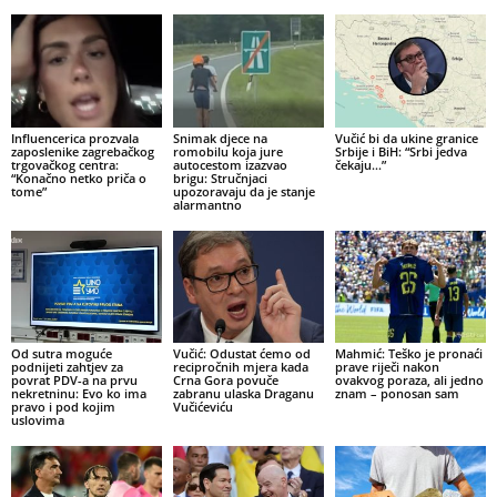
Influencerica prozvala
Snimak djece na
Vučić bi da ukine granice
zaposlenike zagrebačkog
romobilu koja jure
Srbije i BiH: “Srbi jedva
trgovačkog centra:
autocestom izazvao
čekaju…”
“Konačno netko priča o
brigu: Stručnjaci
tome”
upozoravaju da je stanje
alarmantno
Od sutra moguće
Vučić: Odustat ćemo od
Mahmić: Teško je pronaći
podnijeti zahtjev za
recipročnih mjera kada
prave riječi nakon
povrat PDV-a na prvu
Crna Gora povuče
ovakvog poraza, ali jedno
nekretninu: Evo ko ima
zabranu ulaska Draganu
znam – ponosan sam
pravo i pod kojim
Vučićeviću
uslovima