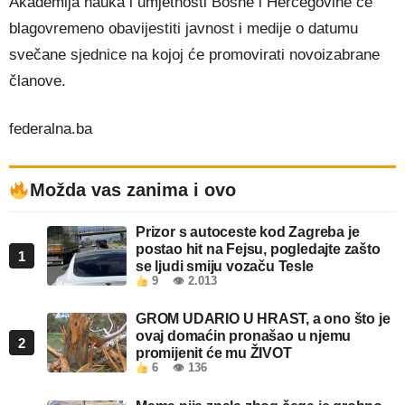
Akademija nauka i umjetnosti Bosne i Hercegovine će
blagovremeno obavijestiti javnost i medije o datumu
svečane sjednice na kojoj će promovirati novoizabrane
članove.
federalna.ba
Možda vas zanima i ovo
Prizor s autoceste kod Zagreba je
postao hit na Fejsu, pogledajte zašto
1
se ljudi smiju vozaču Tesle
9
👁 2.013
GROM UDARIO U HRAST, a ono što je
ovaj domaćin pronašao u njemu
2
promijenit će mu ŽIVOT
6
👁 136