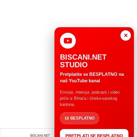
×
BISCANI.NET
STUDIO
Pretplatite se BESPLATNO na
naš YouTube kanal
Emisije, intervjui, podcasti i video
priče iz Bihaća i Unsko-sanskog
kantona.
BESPLATNO
BISCANI.NET
Impressum
Uvjeti korištenja
PRETPLATI SE BESPLATNO