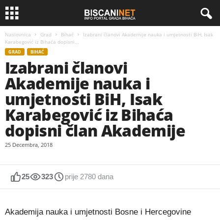
Naslovnica
Grad
Bihać
Izabrani članovi Akademije nauka i umjetnosti BiH, Isak
Karabegović iz Bihaća dopisni...
GRAD
BIHAĆ
Izabrani članovi
Akademije nauka i
umjetnosti BiH, Isak
Karabegović iz Bihaća
dopisni član Akademije
25 Decembra, 2018
25
323
prije 2780 dana
Akademija nauka i umjetnosti Bosne i Hercegovine