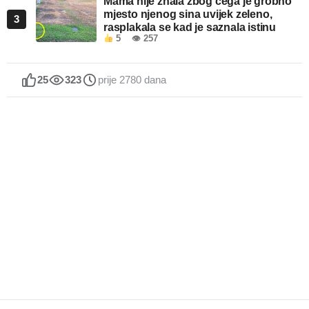
Mama nije znala zbog čega je grobno
mjesto njenog sina uvijek zeleno,
3
rasplakala se kad je saznala istinu
5
👁 257
25
323
prije 2780 dana