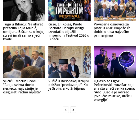
Tuga u Bihaću: Na ahiret
Grše, Eli Rojas, Paolo
Povećana osnovica za
preselila Lejla Muhić,
Barbato i brojni drugi
plate u USK: Najviše će
omiljena Bišćanka o kojoj
izvođači obilježili
dobiti oni sa najvećim
su svi imali samo riječi
Imperium Festival 2026 u
primanjima
hvale
Bihaću
Vučić u Martin Brodu:
Vučić u Bosanskoj Krajini
Oglasio se i Igor
“Rat je svima donio
održao “predavanje”: Ko
Pečenković, muzičar koji
nesreću, najvažnije je
je Srbin, a ko Srbijanac
zna šta znači velika scena:
osigurati radna mjesta”
“Ado Busola je održao
javni čas muzike, duše i
energije”