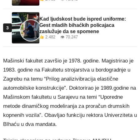
Kad ljudskost bude ispred uniforme:
Gest mladih bihaćkih policajaca
3
zaslužuje da se spomene
2.482 👁 70.247
Mašinski fakultet završio je 1978. godine. Magistrirao je
1983. godine na Fakultetu strojarstva u bordogradnje u
Zagrebu na temu “Prilog analizivibracija elastične
automobilske konstrukcije”. Doktorirao je 1989.godine na
Mašinskom fakultetu u Sarajevu na temi “Uporedne
metode dinamičkog modeliranja za proračun drumskih
kopnenih vozila”. Obavljao funkciju rektora Univerziteta u
BIhaću u dva mandata.