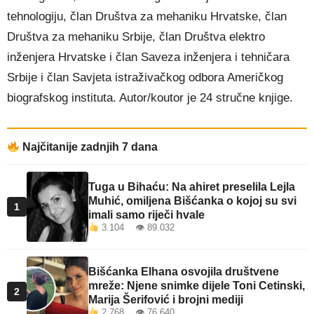
tehnologiju, član Društva za mehaniku Hrvatske, član
Društva za mehaniku Srbije, član Društva elektro
inženjera Hrvatske i član Saveza inženjera i tehničara
Srbije i član Savjeta istraživačkog odbora Američkog
biografskog instituta. Autor/koutor je 24 stručne knjige.
Najčitanije zadnjih 7 dana
Tuga u Bihaću: Na ahiret preselila Lejla
Muhić, omiljena Bišćanka o kojoj su svi
1
imali samo riječi hvale
3.104 👁 89.032
Bišćanka Elhana osvojila društvene
mreže: Njene snimke dijele Toni Cetinski,
2
Marija Šerifović i brojni mediji
2.768 👁 76.640