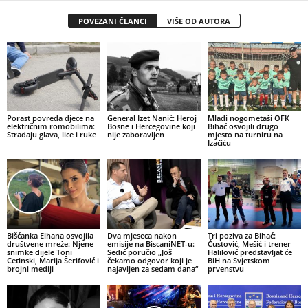
POVEZANI ČLANCI
VIŠE OD AUTORA
Porast povreda djece na
General Izet Nanić: Heroj
Mladi nogometaši OFK
električnim romobilima:
Bosne i Hercegovine koji
Bihać osvojili drugo
Stradaju glava, lice i ruke
nije zaboravljen
mjesto na turniru na
Izačiću
Bišćanka Elhana osvojila
Dva mjeseca nakon
Tri poziva za Bihać:
društvene mreže: Njene
emisije na BiscaniNET-u:
Ćustović, Mešić i trener
snimke dijele Toni
Sedić poručio „Još
Halilović predstavljat će
Cetinski, Marija Šerifović i
čekamo odgovor koji je
BiH na Svjetskom
brojni mediji
najavljen za sedam dana“
prvenstvu