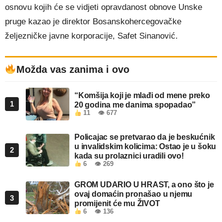
osnovu kojih će se vidjeti opravdanost obnove Unske
pruge kazao je direktor Bosanskohercegovačke
željezničke javne korporacije, Safet Sinanović.
Možda vas zanima i ovo
“Komšija koji je mlađi od mene preko
1
20 godina me danima spopadao”
11
👁 677
Policajac se pretvarao da je beskućnik
u invalidskim kolicima: Ostao je u šoku
2
kada su prolaznici uradili ovo!
6
👁 269
GROM UDARIO U HRAST, a ono što je
ovaj domaćin pronašao u njemu
3
promijenit će mu ŽIVOT
6
👁 136