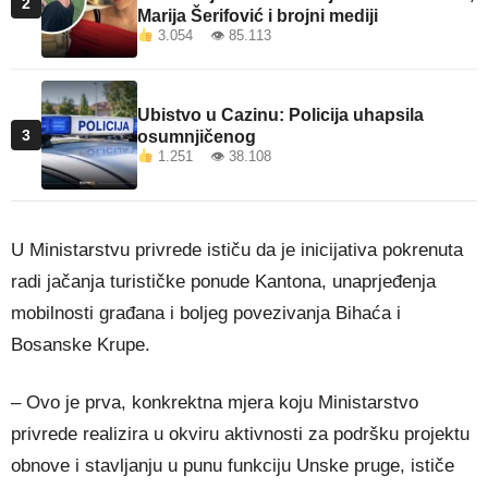
2
Marija Šerifović i brojni mediji
3.054 👁 85.113
Ubistvo u Cazinu: Policija uhapsila
3
osumnjičenog
1.251 👁 38.108
U Ministarstvu privrede ističu da je inicijativa pokrenuta
radi jačanja turističke ponude Kantona, unaprjeđenja
mobilnosti građana i boljeg povezivanja Bihaća i
Bosanske Krupe.
– Ovo je prva, konkrektna mjera koju Ministarstvo
privrede realizira u okviru aktivnosti za podršku projektu
obnove i stavljanju u punu funkciju Unske pruge, ističe