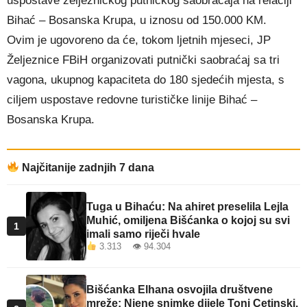
uspostave željezničkog putničkog saobraćaja na relaciji
Bihać – Bosanska Krupa, u iznosu od 150.000 KM.
Ovim je ugovoreno da će, tokom ljetnih mjeseci, JP
Željeznice FBiH organizovati putnički saobraćaj sa tri
vagona, ukupnog kapaciteta do 180 sjedećih mjesta, s
ciljem uspostave redovne turističke linije Bihać –
Bosanska Krupa.
Najčitanije zadnjih 7 dana
Tuga u Bihaću: Na ahiret preselila Lejla
Muhić, omiljena Bišćanka o kojoj su svi
1
imali samo riječi hvale
3.313 👁 94.304
Bišćanka Elhana osvojila društvene
mreže: Njene snimke dijele Toni Cetinski,