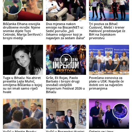
Bišćanka Elhana osvojila
Dva mjeseca nakon
Tri poziva za Bihać:
društvene mreže: Njene
emisije na BiscaniNET-u:
Ćustović, Mešić i trener
snimke dijele Toni
Sedić poručio „Još
Halilović predstavljat će
Cetinski, Marija Šerifović i
čekamo odgovor koji je
BiH na Svjetskom
brojni mediji
najavljen za sedam dana“
prvenstvu
Tuga u Bihaću: Na ahiret
Grše, Eli Rojas, Paolo
Povećana osnovica za
preselila Lejla Muhić,
Barbato i brojni drugi
plate u USK: Najviše će
omiljena Bišćanka o kojoj
izvođači obilježili
dobiti oni sa najvećim
su svi imali samo riječi
Imperium Festival 2026 u
primanjima
hvale
Bihaću
Vučić u Martin Brodu:
Vučić u Bosanskoj Krajini
Oglasio se i Igor