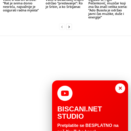
“Rat je svima donio
održao “predavanje”: Ko
Pečenković, muzičar koji
nesreću, najvažnije je
je Srbin, a ko Srbijanac
zna šta znači velika scena:
osigurati radna mjesta”
“Ado Busola je održao
javni čas muzike, duše i
energije”
×
BISCANI.NET
STUDIO
Pretplatite se BESPLATNO na