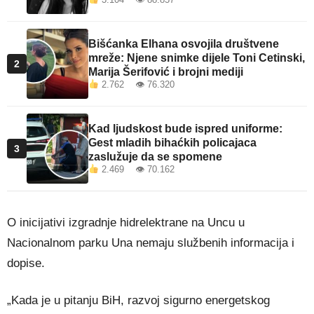
Bišćanka Elhana osvojila društvene
mreže: Njene snimke dijele Toni Cetinski,
2
Marija Šerifović i brojni mediji
2.762 👁 76.320
Kad ljudskost bude ispred uniforme:
Gest mladih bihaćkih policajaca
3
zaslužuje da se spomene
2.469 👁 70.162
O inicijativi izgradnje hidrelektrane na Uncu u
Nacionalnom parku Una nemaju službenih informacija i
dopise.
„Kada je u pitanju BiH, razvoj sigurno energetskog