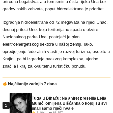
prirodna bogatstva, a u tom smislu čista rijeka Una bez
građevinskih zahvata, poput hidroelektrana je prioritet.
Izgradnja hidroelektrane od 72 megavata na rijeci Unac,
desnoj pritoci Une, koja teritorijalno spada u okvire
Nacionalnog parka Una, postojeći je plan
elektroenergetskog sektora u našoj zemlji. Iako,
opredjeljenje federalnih vlasti je razvoj turizma, osobito u
Krajini, pa bi izgradnja ovakvog kompleksa, ujedno
značila i kraj za kvalitetnu turističku ponudu.
Najčitanije zadnjih 7 dana
Tuga u Bihaću: Na ahiret preselila Lejla
Muhić, omiljena Bišćanka o kojoj su svi
1
imali samo riječi hvale
3.104 👁 88.857