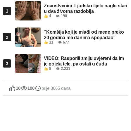
Znanstvenici: Ljudsko tijelo naglo stari
1
u dva životna razdoblja
4
👁 190
“Komšija koji je mlađi od mene preko
2
20 godina me danima spopadao”
11
👁 677
VIDEO: Rasporili zmiju uvjereni da im
3
je pojela tele, pa ostali u čudu
8
👁 2.231
10
190
prije 3665 dana