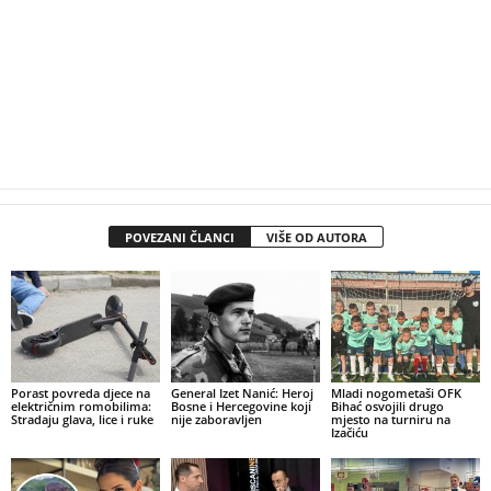
POVEZANI ČLANCI
VIŠE OD AUTORA
Porast povreda djece na
General Izet Nanić: Heroj
Mladi nogometaši OFK
električnim romobilima:
Bosne i Hercegovine koji
Bihać osvojili drugo
Stradaju glava, lice i ruke
nije zaboravljen
mjesto na turniru na
Izačiću