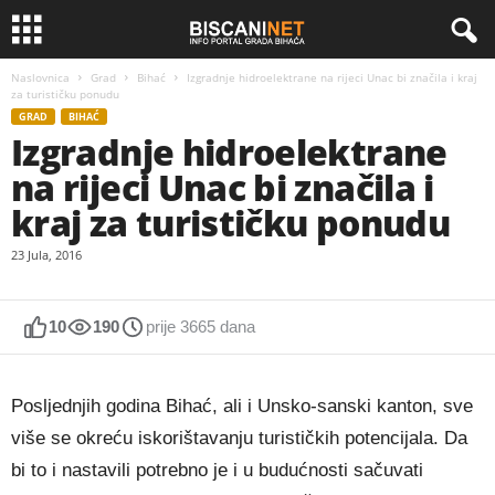
Naslovnica
Grad
Bihać
Izgradnje hidroelektrane na rijeci Unac bi značila i kraj
za turističku ponudu
GRAD
BIHAĆ
Izgradnje hidroelektrane
na rijeci Unac bi značila i
kraj za turističku ponudu
23 Jula, 2016
10
190
prije 3665 dana
Posljednjih godina Bihać, ali i Unsko-sanski kanton, sve
više se okreću iskorištavanju turističkih potencijala. Da
bi to i nastavili potrebno je i u budućnosti sačuvati