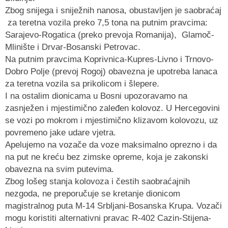
Zbog snijega i sniježnih nanosa, obustavljen je saobraćaj
za teretna vozila preko 7,5 tona na putnim pravcima:
Sarajevo-Rogatica (preko prevoja Romanija), Glamoč-
Mlinište i Drvar-Bosanski Petrovac.
Na putnim pravcima Koprivnica-Kupres-Livno i Trnovo-
Dobro Polje (prevoj Rogoj) obavezna je upotreba lanaca
za teretna vozila sa prikolicom i šlepere.
I na ostalim dionicama u Bosni upozoravamo na
zasnježen i mjestimično zaleđen kolovoz. U Hercegovini
se vozi po mokrom i mjestimično klizavom kolovozu, uz
povremeno jake udare vjetra.
Apelujemo na vozače da voze maksimalno oprezno i da
na put ne kreću bez zimske opreme, koja je zakonski
obavezna na svim putevima.
Zbog lošeg stanja kolovoza i čestih saobraćajnih
nezgoda, ne preporučuje se kretanje dionicom
magistralnog puta M-14 Srbljani-Bosanska Krupa. Vozači
mogu koristiti alternativni pravac R-402 Cazin-Stijena-