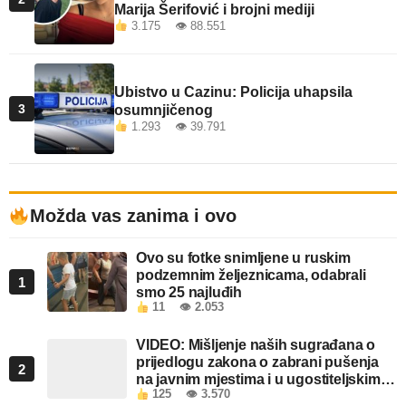
Marija Šerifović i brojni mediji
3.175 👁 88.551
Ubistvo u Cazinu: Policija uhapsila
3
osumnjičenog
1.293 👁 39.791
Možda vas zanima i ovo
Ovo su fotke snimljene u ruskim
podzemnim željeznicama, odabrali
1
smo 25 najluđih
11
👁 2.053
VIDEO: Mišljenje naših sugrađana o
prijedlogu zakona o zabrani pušenja
2
na javnim mjestima i u ugostiteljskim
125
👁 3.570
objektima u FBiH