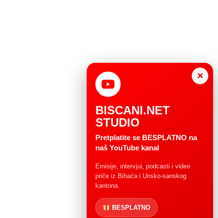
×
BISCANI.NET
STUDIO
Pretplatite se BESPLATNO na
naš YouTube kanal
Emisije, intervjui, podcasti i video
priče iz Bihaća i Unsko-sanskog
kantona.
BESPLATNO