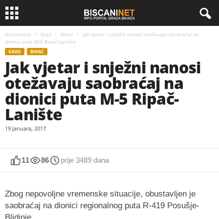
Naslovnica
Grad
Bihać
Jak vjetar i snježni nanosi otežavaju saobraćaj na
dionici puta M-5 Ripač-Lanište
GRAD
BIHAĆ
Jak vjetar i snježni nanosi
otežavaju saobraćaj na
dionici puta M-5 Ripač-
Lanište
19 Januara, 2017
11
86
prije 3489 dana
Zbog nepovoljne vremenske situacije, obustavljen je
saobraćaj na dionici regionalnog puta R-419 Posušje-
Blidinje.