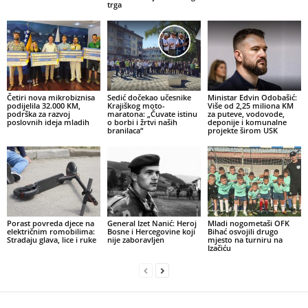
trga
Četiri nova mikrobiznisa
Sedić dočekao učesnike
Ministar Edvin Odobašić:
podijelila 32.000 KM,
Krajiškog moto-
Više od 2,25 miliona KM
podrška za razvoj
maratona: „Čuvate istinu
za puteve, vodovode,
poslovnih ideja mladih
o borbi i žrtvi naših
deponije i komunalne
branilaca“
projekte širom USK
Porast povreda djece na
General Izet Nanić: Heroj
Mladi nogometaši OFK
električnim romobilima:
Bosne i Hercegovine koji
Bihać osvojili drugo
Stradaju glava, lice i ruke
nije zaboravljen
mjesto na turniru na
Izačiću