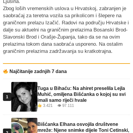
Ljusina.
Zbog loših vremenskih uslova u Hrvatskoj, zabranjen je
saobraćaj za teretna vozila sa prikolicom i šlepere na
graničnom prelazu Izačić. Radovi na području Hrvatske i
dalje su aktuelni na graničnim prelazima Bosanski Brod-
Slavonski Brod i Orašje-Županja, tako da se na ovim
prelazima tokom dana saobraća usporeno. Na ostalim
graničnim prelazima zadržavanja su kratkotrajna.
Najčitanije zadnjih 7 dana
Tuga u Bihaću: Na ahiret preselila Lejla
Muhić, omiljena Bišćanka o kojoj su svi
1
imali samo riječi hvale
3.421 👁 97.111
Bišćanka Elhana osvojila društvene
mreže: Njene snimke dijele Toni Cetinski,
2