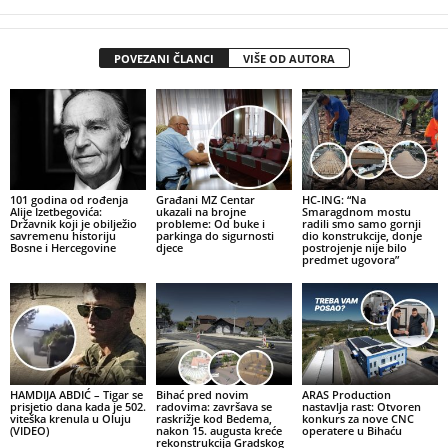
POVEZANI ČLANCI
VIŠE OD AUTORA
101 godina od rođenja
Građani MZ Centar
HC-ING: “Na
Alije Izetbegovića:
ukazali na brojne
Smaragdnom mostu
Državnik koji je obilježio
probleme: Od buke i
radili smo samo gornji
savremenu historiju
parkinga do sigurnosti
dio konstrukcije, donje
Bosne i Hercegovine
djece
postrojenje nije bilo
predmet ugovora”
HAMDIJA ABDIĆ – Tigar se
Bihać pred novim
ARAS Production
prisjetio dana kada je 502.
radovima: završava se
nastavlja rast: Otvoren
viteška krenula u Oluju
raskrižje kod Bedema,
konkurs za nove CNC
(VIDEO)
nakon 15. augusta kreće
operatere u Bihaću
rekonstrukcija Gradskog