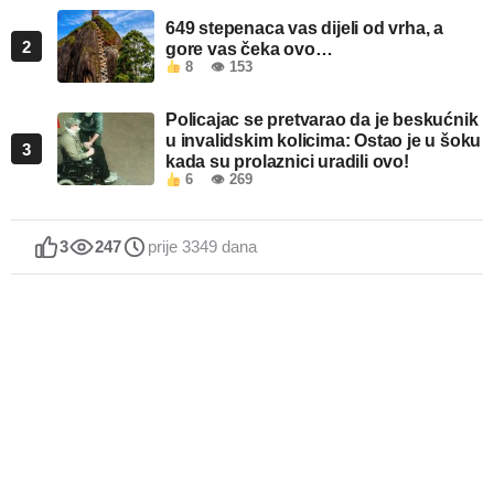
649 stepenaca vas dijeli od vrha, a
2
gore vas čeka ovo…
8
👁 153
Policajac se pretvarao da je beskućnik
u invalidskim kolicima: Ostao je u šoku
3
kada su prolaznici uradili ovo!
6
👁 269
3
247
prije 3349 dana