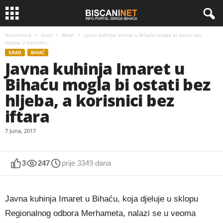
Naslovnica
Grad
Bihać
Javna kuhinja Imaret u Bihaću mogla bi ostati bez
hljeba, a korisnici...
GRAD
BIHAĆ
Javna kuhinja Imaret u
Bihaću mogla bi ostati bez
hljeba, a korisnici bez
iftara
7 Juna, 2017
3
247
prije 3349 dana
Javna kuhinja Imaret u Bihaću, koja djeluje u sklopu
Regionalnog odbora Merhameta, nalazi se u veoma