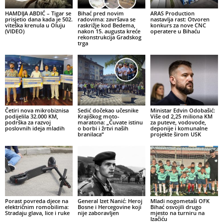
HAMDIJA ABDIĆ – Tigar se
Bihać pred novim
ARAS Production
prisjetio dana kada je 502.
radovima: završava se
nastavlja rast: Otvoren
viteška krenula u Oluju
raskrižje kod Bedema,
konkurs za nove CNC
(VIDEO)
nakon 15. augusta kreće
operatere u Bihaću
rekonstrukcija Gradskog
trga
Četiri nova mikrobiznisa
Sedić dočekao učesnike
Ministar Edvin Odobašić:
podijelila 32.000 KM,
Krajiškog moto-
Više od 2,25 miliona KM
podrška za razvoj
maratona: „Čuvate istinu
za puteve, vodovode,
poslovnih ideja mladih
o borbi i žrtvi naših
deponije i komunalne
branilaca“
projekte širom USK
Porast povreda djece na
General Izet Nanić: Heroj
Mladi nogometaši OFK
električnim romobilima:
Bosne i Hercegovine koji
Bihać osvojili drugo
Stradaju glava, lice i ruke
nije zaboravljen
mjesto na turniru na
Izačiću