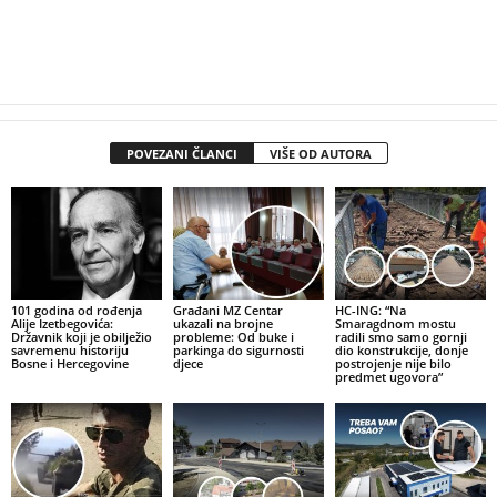
POVEZANI ČLANCI
VIŠE OD AUTORA
101 godina od rođenja
Građani MZ Centar
HC-ING: “Na
Alije Izetbegovića:
ukazali na brojne
Smaragdnom mostu
Državnik koji je obilježio
probleme: Od buke i
radili smo samo gornji
savremenu historiju
parkinga do sigurnosti
dio konstrukcije, donje
Bosne i Hercegovine
djece
postrojenje nije bilo
predmet ugovora”