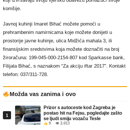
koji izvršavaju svoju vjersku obavezu pomažući svoje
komšije.
Javnoj kuhinji Imaret Bihać možete pomoći u
prehrambenim namirnicama koje možete donijeti u
prostorije javne kuhinje, ulica Midžića mahala 3, ili
finansijskim sredstvima koja možete doznačiti na broj
žiroračuna: 199-045-000-2154-807 kod Sparkasse bank,
Filijala Bihać, s naznakom “Za akciju iftar 2017”. Kontakt
telefon: 037/311-728.
Možda vas zanima i ovo
Prizor s autoceste kod Zagreba je
postao hit na Fejsu, pogledajte zašto
1
se ljudi smiju vozaču Tesle
9
👁 2.013