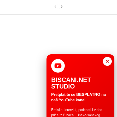
×
BISCANI.NET
STUDIO
Pretplatite se BESPLATNO na
naš YouTube kanal
Emisije, intervjui, podcasti i video
priče iz Bihaća i Unsko-sanskog