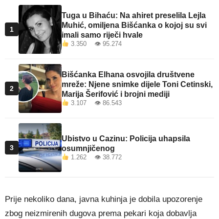
Tuga u Bihaću: Na ahiret preselila Lejla
Muhić, omiljena Bišćanka o kojoj su svi
1
imali samo riječi hvale
3.350 👁 95.274
Bišćanka Elhana osvojila društvene
mreže: Njene snimke dijele Toni Cetinski,
2
Marija Šerifović i brojni mediji
3.107 👁 86.543
Ubistvo u Cazinu: Policija uhapsila
3
osumnjičenog
1.262 👁 38.772
Prije nekoliko dana, javna kuhinja je dobila upozorenje
zbog neizmirenih dugova prema pekari koja dobavlja