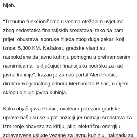
hljeb.
“Trenutno funkcionišemo u veoma otežanim uvjetima
zbog nedostatka finansijskih sredstava, tako da nam
prijeti obustava isporuke hljeba zbog duga pekari koji
iznosi 5.300 KM. Nažalost, gradske vlasti su
raspoložene da javnu kuhinju pomognu u prehrambenim
namirnicama, isključujući finansijsku podršku za rad
javne kuhinje”, kazao je za naš portal Alen Prošić,
direktor Regionalnog odbora Merhameta Bihać, u čijem
sklopu djeluje javna kuhinja.
Kako objašnjava Prošić, ovakvim potezom gradske
uprave našli su se u pat poziciji jer nemaju sredstava za
izmirenje obaveza za kiriju, plin, električnu energiju,
zdravstvene usluge vezane za javnu kuhinju, naknadu za