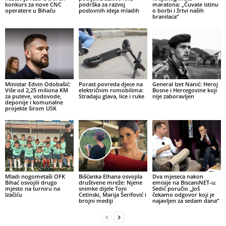
konkurs za nove CNC
podrška za razvoj
maratona: „Čuvate istinu
operatere u Bihaću
poslovnih ideja mladih
o borbi i žrtvi naših
branilaca“
Ministar Edvin Odobašić:
Porast povreda djece na
General Izet Nanić: Heroj
Više od 2,25 miliona KM
električnim romobilima:
Bosne i Hercegovine koji
za puteve, vodovode,
Stradaju glava, lice i ruke
nije zaboravljen
deponije i komunalne
projekte širom USK
Mladi nogometaši OFK
Bišćanka Elhana osvojila
Dva mjeseca nakon
Bihać osvojili drugo
društvene mreže: Njene
emisije na BiscaniNET-u:
mjesto na turniru na
snimke dijele Toni
Sedić poručio „Još
Izačiću
Cetinski, Marija Šerifović i
čekamo odgovor koji je
brojni mediji
najavljen za sedam dana“