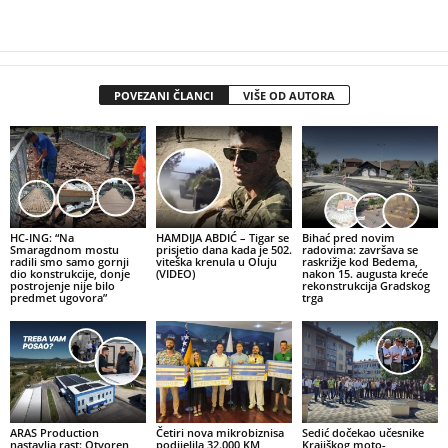
POVEZANI ČLANCI
VIŠE OD AUTORA
HC-ING: “Na
HAMDIJA ABDIĆ – Tigar se
Bihać pred novim
Smaragdnom mostu
prisjetio dana kada je 502.
radovima: završava se
radili smo samo gornji
viteška krenula u Oluju
raskrižje kod Bedema,
dio konstrukcije, donje
(VIDEO)
nakon 15. augusta kreće
postrojenje nije bilo
rekonstrukcija Gradskog
predmet ugovora”
trga
ARAS Production
Četiri nova mikrobiznisa
Sedić dočekao učesnike
nastavlja rast: Otvoren
podijelila 32.000 KM,
Krajiškog moto-