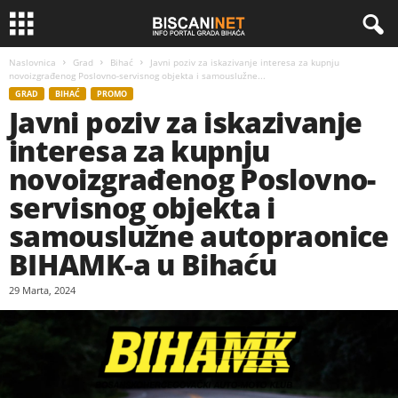
Naslovnica
Grad
Bihać
Javni poziv za iskazivanje interesa za kupnju
novoizgrađenog Poslovno-servisnog objekta i samouslužne...
GRAD
BIHAĆ
PROMO
Javni poziv za iskazivanje
interesa za kupnju
novoizgrađenog Poslovno-
servisnog objekta i
samouslužne autopraonice
BIHAMK-a u Bihaću
29 Marta, 2024