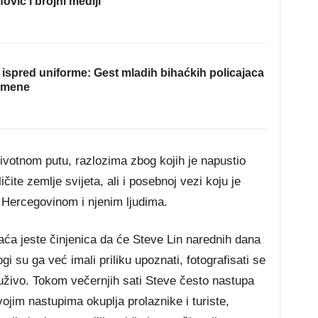
fović i brojni mediji
ispred uniforme: Gest mladih bihaćkih policajaca
omene
ivotnom putu, razlozima zbog kojih je napustio
čite zemlje svijeta, ali i posebnoj vezi koju je
 Hercegovinom i njenim ljudima.
ća jeste činjenica da će Steve Lin narednih dana
 su ga već imali priliku upoznati, fotografisati se
 uživo. Tokom večernjih sati Steve često nastupa
jim nastupima okuplja prolaznike i turiste,