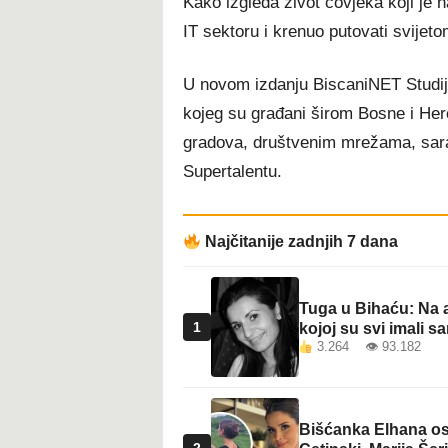
Kako izgleda život čovjeka koji je n
IT sektoru i krenuo putovati svije
U novom izdanju BiscaniNET Studij
kojeg su građani širom Bosne i Her
gradova, društvenim mrežama, sara
Supertalentu.
Najčitanije zadnjih 7 dana
Tuga u Bihaću: Na a
1
kojoj su svi imali sa
3.264 👁 93.182
Bišćanka Elhana osv