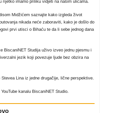
rijetko imamo priliku vidjeti na našim ulicama.
disom Midžićem saznajte kako izgleda život
putovanja nikada neće zaboraviti, kako je došlo do
ovi prvi utisci o Bihaću te da li sebe jednog dana
ce BiscaniNET Studija uživo izveo jednu pjesmu i
erzalni jezik koji povezuje ljude bez obzira na
e Stevea Lina iz jedne drugačije, lične perspektive.
 YouTube kanalu BiscaniNET Studio.
ovo