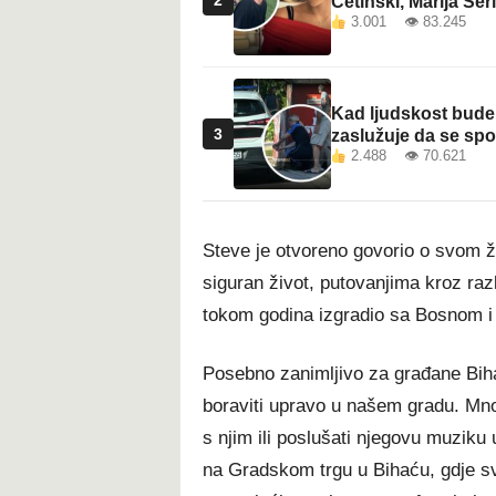
2
Cetinski, Marija Šeri
3.001 👁 83.245
Kad ljudskost bude 
3
zaslužuje da se sp
2.488 👁 70.621
Steve je otvoreno govorio o svom ž
siguran život, putovanjima kroz razli
tokom godina izgradio sa Bosnom i
Posebno zanimljivo za građane Biha
boraviti upravo u našem gradu. Mnogi
s njim ili poslušati njegovu muziku
na Gradskom trgu u Bihaću, gdje svo