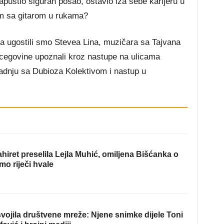
apustio siguran posao, ostavio iza sebe karijeru u
tom sa gitarom u rukama?
a ugostili smo Stevea Lina, muzičara sa Tajvana
cegovine upoznali kroz nastupe na ulicama
dnju sa Dubioza Kolektivom i nastup u
hiret preselila Lejla Muhić, omiljena Bišćanka o
mo riječi hvale
ojila društvene mreže: Njene snimke dijele Toni