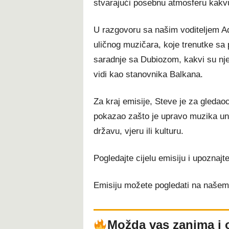
stvarajući posebnu atmosferu kakvu 
U razgovoru sa našim voditeljem A
uličnog muzičara, koje trenutke sa 
saradnje sa Dubiozom, kakvi su njeg
vidi kao stanovnika Balkana.
Za kraj emisije, Steve je za gledao
pokazao zašto je upravo muzika univ
državu, vjeru ili kulturu.
Pogledajte cijelu emisiju i upoznajt
Emisiju možete pogledati na našem
Možda vas zanima i 