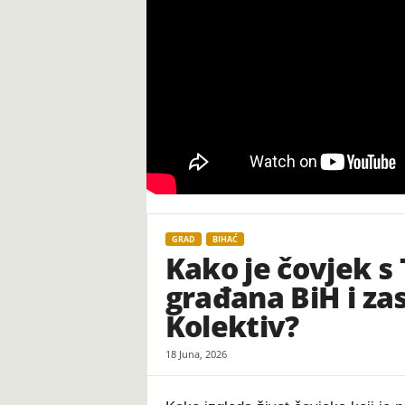
t
GRAD
BIHAĆ
Kako je čovjek s
građana BiH i za
Kolektiv?
18 Juna, 2026