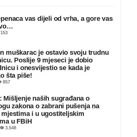
epenaca vas dijeli od vrha, a gore vas
ovo…
 153
n muškarac je ostavio svoju trudnu
icu. Poslije 9 mjeseci je dobio
nicu i onesvijestio se kada je
o šta piše!
 857
 Mišljenje naših sugrađana o
logu zakona o zabrani pušenja na
 mjestima i u ugostiteljskim
ima u FBiH
👁 3.548