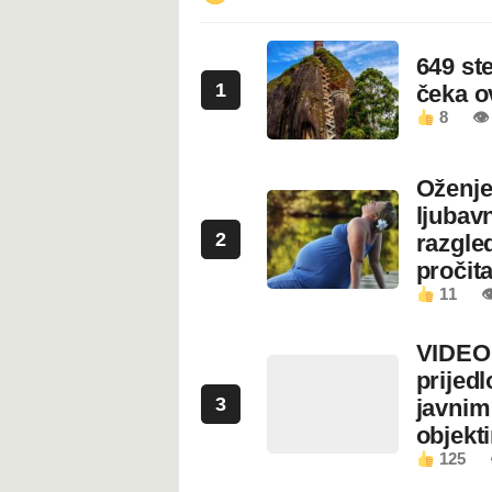
649 st
1
čeka 
8
👁
Oženje
ljubavn
2
razgled
pročita
11

VIDEO:
prijed
3
javnim
objekt
125