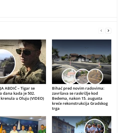
A ABDIĆ – Tigar se
Bihać pred novim radovima:
io dana kada je 502.
završava se raskrižje kod
 krenula u Oluju (VIDEO)
Bedema, nakon 15. augusta
kreće rekonstrukcija Gradskog
trga