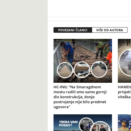
POVEZANI ČLANCI
VIŠE OD AUTORA
HC-ING: “Na Smaragdnom
HAMDIJ
mostu radili smo samo gornji
prisjet
dio konstrukcije, donje
viteška
postrojenje nije bilo predmet
ugovora”