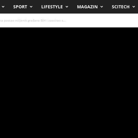
SPORT
LIFESTYLE
MAGAZIN
SCITECH
na postao miljenik građana BiH i zasvirao s...