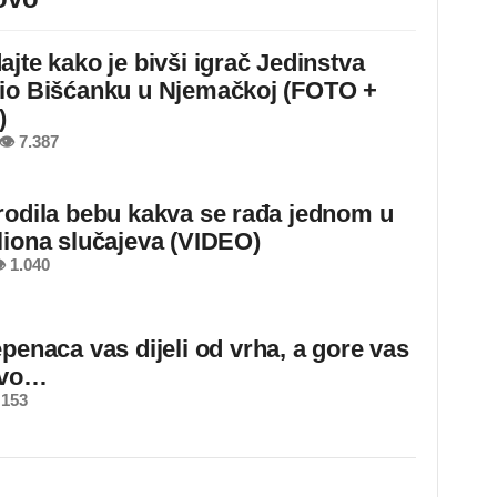
ajte kako je bivši igrač Jedinstva
io Bišćanku u Njemačkoj (FOTO +
)
👁 7.387
rodila bebu kakva se rađa jednom u
liona slučajeva (VIDEO)
 1.040
epenaca vas dijeli od vrha, a gore vas
ovo…
 153