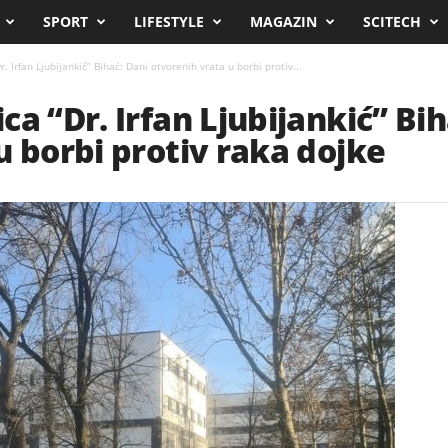
SPORT
LIFESTYLE
MAGAZIN
SCITECH
. Irfan Ljubijankić” Bihać: Dani otvorenih vrata u borbi protiv...
a “Dr. Irfan Ljubijankić” Bih
u borbi protiv raka dojke