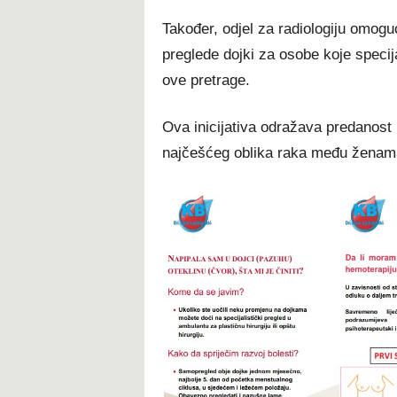
Također, odjel za radiologiju omog
preglede dojki za osobe koje specijal
ove pretrage.
Ova inicijativa odražava predanost b
najčešćeg oblika raka među ženam