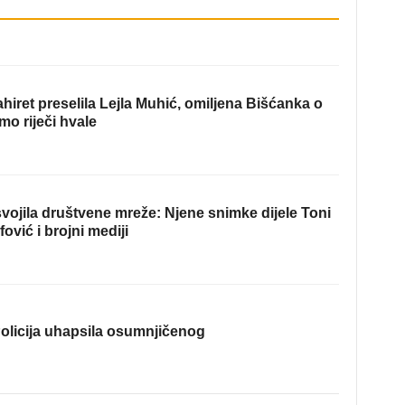
hiret preselila Lejla Muhić, omiljena Bišćanka o
mo riječi hvale
ojila društvene mreže: Njene snimke dijele Toni
fović i brojni mediji
olicija uhapsila osumnjičenog