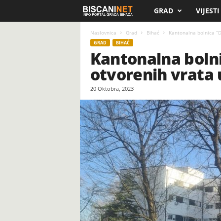
GRAD
VIJESTI
B
i
Naslovnica
Grad
Bihać
Kantonalna bolnica “Dr
GRAD
BIHAĆ
Kantonalna bolnic
s
otvorenih vrata 
c
20 Oktobra, 2023
a
n
i
.
n
e