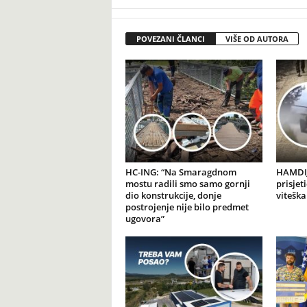
POVEZANI ČLANCI
VIŠE OD AUTORA
HC-ING: “Na Smaragdnom
HAMDIJ
mostu radili smo samo gornji
prisjet
dio konstrukcije, donje
viteška
postrojenje nije bilo predmet
ugovora”