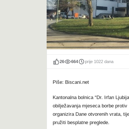
t
26
664
prije 1022 dana
Piše: Biscani.net
Kantonalna bolnica “Dr. Irfan Ljubij
obilježavanja mjeseca borbe protiv 
organizira Dane otvorenih vrata, t
pružiti besplatne preglede.