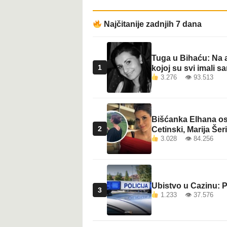
Najčitanije zadnjih 7 dana
Tuga u Bihaću: Na a
1
kojoj su svi imali sa
3.276 👁 93.513
Bišćanka Elhana osv
2
Cetinski, Marija Šeri
3.028 👁 84.256
Ubistvo u Cazinu: P
3
1.233 👁 37.576