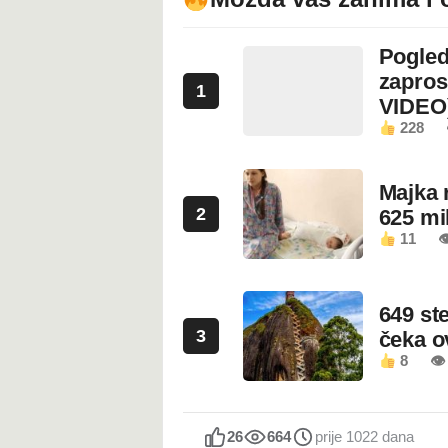
Pogled
zapros
1
VIDEO
228
Majka 
2
625 mi
11

649 st
3
čeka 
8
👁
26
664
prije 1022 dana