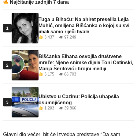
Najčitanije zadnjih 7 dana
Tuga u Bihaću: Na ahiret preselila Lejla
Muhić, omiljena Bišćanka o kojoj su svi
1
imali samo riječi hvale
3.437 👁 97.249
Bišćanka Elhana osvojila društvene
mreže: Njene snimke dijele Toni Cetinski,
2
Marija Šerifović i brojni mediji
3.175 👁 88.703
Ubistvo u Cazinu: Policija uhapsila
3
osumnjičenog
1.293 👁 39.866
Glavni dio večeri bit će izvedba predstave “Da sam