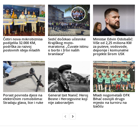
Četiri nova mikrobiznisa
Sedić dočekao učesnike
Ministar Edvin Odobašić:
podijelila 32.000 KM,
Krajiškog moto-
Više od 2,25 miliona KM
podrška za razvoj
maratona: „Čuvate istinu
za puteve, vodovode,
poslovnih ideja mladih
o borbi i žrtvi naših
deponije i komunalne
branilaca“
projekte širom USK
Porast povreda djece na
General Izet Nanić: Heroj
Mladi nogometaši OFK
električnim romobilima:
Bosne i Hercegovine koji
Bihać osvojili drugo
Stradaju glava, lice i ruke
nije zaboravljen
mjesto na turniru na
Izačiću