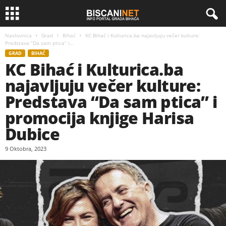
Naslovnica
Grad
Bihać
KC Bihać i Kulturica.ba najavljuju večer kulture:
Predstava “Da sam ptica” i...
GRAD
BIHAĆ
KC Bihać i Kulturica.ba
najavljuju večer kulture:
Predstava “Da sam ptica” i
promocija knjige Harisa
Dubice
9 Oktobra, 2023