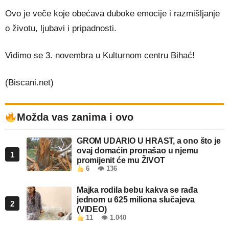
Ovo je veče koje obećava duboke emocije i razmišljanje
o životu, ljubavi i pripadnosti.
Vidimo se 3. novembra u Kulturnom centru Bihać!
(Biscani.net)
Možda vas zanima i ovo
GROM UDARIO U HRAST, a ono što je
ovaj domaćin pronašao u njemu
1
promijenit će mu ŽIVOT
6
👁 136
Majka rodila bebu kakva se rađa
jednom u 625 miliona slučajeva
2
(VIDEO)
11
👁 1.040