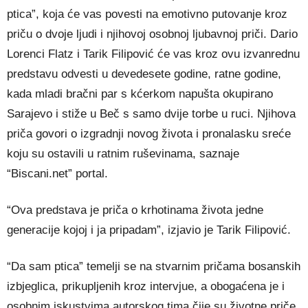
ptica”, koja će vas povesti na emotivno putovanje kroz
priču o dvoje ljudi i njihovoj osobnoj ljubavnoj priči. Dario
Lorenci Flatz i Tarik Filipović će vas kroz ovu izvanrednu
predstavu odvesti u devedesete godine, ratne godine,
kada mladi bračni par s kćerkom napušta okupirano
Sarajevo i stiže u Beč s samo dvije torbe u ruci. Njihova
priča govori o izgradnji novog života i pronalasku sreće
koju su ostavili u ratnim ruševinama, saznaje
“Biscani.net” portal.
“Ova predstava je priča o krhotinama života jedne
generacije kojoj i ja pripadam”, izjavio je Tarik Filipović.
“Da sam ptica” temelji se na stvarnim pričama bosanskih
izbjeglica, prikupljenih kroz intervjue, a obogaćena je i
osobnim iskustvima autorskog tima čije su životne priče