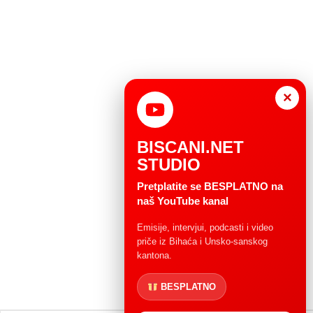
×
BISCANI.NET
STUDIO
Pretplatite se BESPLATNO na
naš YouTube kanal
Emisije, intervjui, podcasti i video
priče iz Bihaća i Unsko-sanskog
kantona.
BESPLATNO