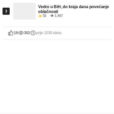
Vedro u BiH, do kraja dana povećanje
3
oblačnosti
52
👁 1.407
19
302
prije 1035 dana