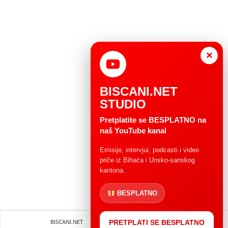
×
BISCANI.NET
STUDIO
Pretplatite se BESPLATNO na
naš YouTube kanal
Emisije, intervjui, podcasti i video
priče iz Bihaća i Unsko-sanskog
kantona.
BESPLATNO
BISCANI.NET
Impressum
Uvjeti korištenja
PRETPLATI SE BESPLATNO