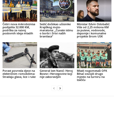
Četiri nova mikrobiznisa
Sedić dočekao učesnike
Ministar Edvin Odobašić:
podijelila 32.000 KM,
Krajiškog moto-
Više od 2,25 miliona KM
podrška za razvoj
maratona: „Čuvate istinu
za puteve, vodovode,
poslovnih ideja mladih
o borbi i žrtvi naših
deponije i komunalne
branilaca“
projekte širom USK
Porast povreda djece na
General Izet Nanić: Heroj
Mladi nogometaši OFK
električnim romobilima:
Bosne i Hercegovine koji
Bihać osvojili drugo
Stradaju glava, lice i ruke
nije zaboravljen
mjesto na turniru na
Izačiću