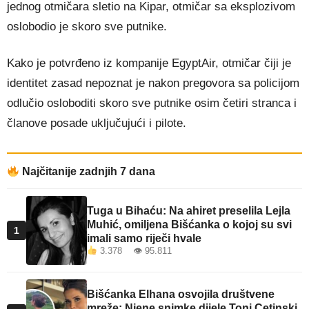
jednog otmičara sletio na Kipar, otmičar sa eksplozivom
oslobodio je skoro sve putnike.
Kako je potvrđeno iz kompanije EgyptAir, otmičar čiji je
identitet zasad nepoznat je nakon pregovora sa policijom
odlučio osloboditi skoro sve putnike osim četiri stranca i
članove posade uključujući i pilote.
Najčitanije zadnjih 7 dana
Tuga u Bihaću: Na ahiret preselila Lejla
Muhić, omiljena Bišćanka o kojoj su svi
1
imali samo riječi hvale
3.378 👁 95.811
Bišćanka Elhana osvojila društvene
mreže: Njene snimke dijele Toni Cetinski,