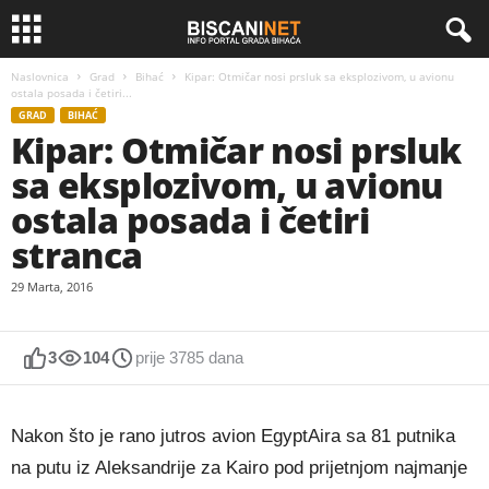
Naslovnica
Grad
Bihać
Kipar: Otmičar nosi prsluk sa eksplozivom, u avionu
ostala posada i četiri...
GRAD
BIHAĆ
Kipar: Otmičar nosi prsluk
sa eksplozivom, u avionu
ostala posada i četiri
stranca
29 Marta, 2016
3
104
prije 3785 dana
Nakon što je rano jutros avion EgyptAira sa 81 putnika
na putu iz Aleksandrije za Kairo pod prijetnjom najmanje