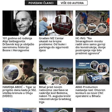
POVEZANI ČLANCI
VIŠE OD AUTORA
101 godina od rođenja
Građani MZ Centar
HC-ING: “Na
Alije Izetbegovića:
ukazali na brojne
Smaragdnom mostu
Državnik koji je obilježio
probleme: Od buke i
radili smo samo gornji
savremenu historiju
parkinga do sigurnosti
dio konstrukcije, donje
Bosne i Hercegovine
djece
postrojenje nije bilo
predmet ugovora”
HAMDIJA ABDIĆ – Tigar se
Bihać pred novim
ARAS Production
prisjetio dana kada je 502.
radovima: završava se
nastavlja rast: Otvoren
viteška krenula u Oluju
raskrižje kod Bedema,
konkurs za nove CNC
(VIDEO)
nakon 15. augusta kreće
operatere u Bihaću
rekonstrukcija Gradskog
trga