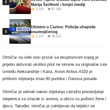
2
Marija Šerifović i brojni mediji
3.129 👁 87.266
Ubistvo u Cazinu: Policija uhapsila
3
osumnjičenog
1.272 👁 39.151
Otmičar na sebi nosi prsluk sa eksplozivom kojeg je
prijetio aktivirati ukoliko pilot ne skrene sa originalne rute
između Aleksandrije i Kaira. Avion Airbus A320 je
prilikom slijetanja imao 80 puntika i članova posade.
Otmičar je odmah nakon slijetanja zatražio postavljanje
stepenica za izlazak iz aviona, a ubrzo su pušteni žene i
djeca. Također, otmičar je zahtijevao da letjelici ne