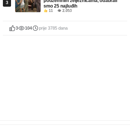
podzemnim željeznicama, odabrali
3
smo 25 najluđih
11
👁 2.053
3
104
prije 3785 dana