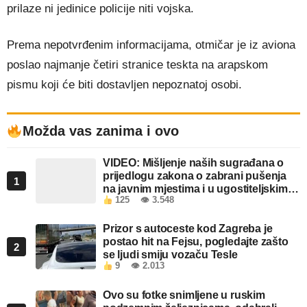
prilaze ni jedinice policije niti vojska.
Prema nepotvrđenim informacijama, otmičar je iz aviona
poslao najmanje četiri stranice teskta na arapskom
pismu koji će biti dostavljen nepoznatoj osobi.
Možda vas zanima i ovo
VIDEO: Mišljenje naših sugrađana o
prijedlogu zakona o zabrani pušenja
1
na javnim mjestima i u ugostiteljskim
125
👁 3.548
objektima u FBiH
Prizor s autoceste kod Zagreba je
postao hit na Fejsu, pogledajte zašto
2
se ljudi smiju vozaču Tesle
9
👁 2.013
Ovo su fotke snimljene u ruskim