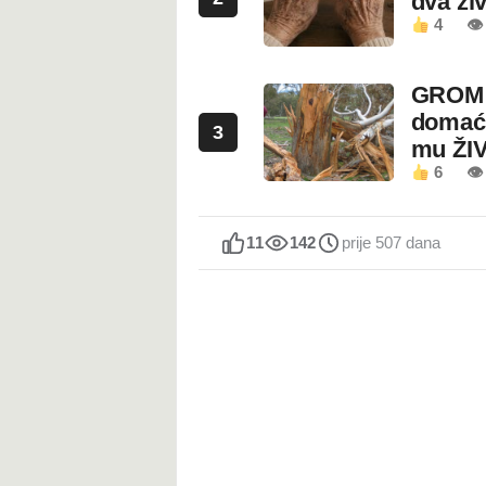
dva ži
4
👁
GROM U
domaći
3
mu ŽI
6
👁
11
142
prije 507 dana