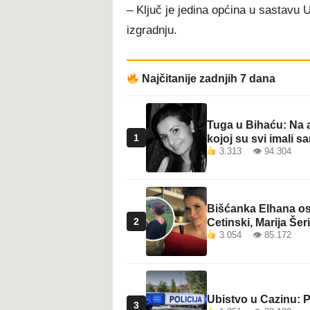
– Ključ je jedina općina u sastavu
izgradnju.
Najčitanije zadnjih 7 dana
Tuga u Bihaću: Na a
1
kojoj su svi imali sa
3.313 👁 94.304
Bišćanka Elhana osv
2
Cetinski, Marija Šeri
3.054 👁 85.172
Ubistvo u Cazinu: P
3