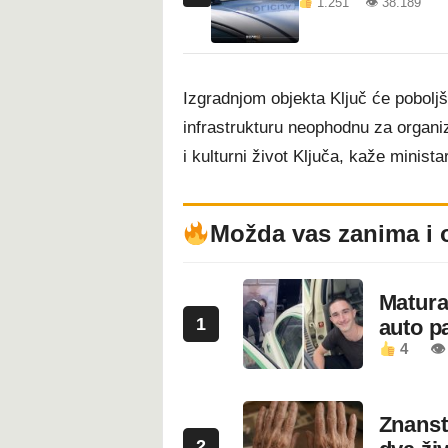
1.251 👁 38.189
Izgradnjom objekta Ključ će poboljš
infrastrukturu neophodnu za organizac
i kulturni život Ključa, kaže minist
Možda vas zanima i 
Maturan
1
auto pa
4
👁
Znanstv
2