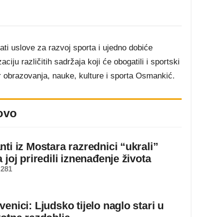
ati uslove za razvoj sporta i ujedno dobiće
iju različitih sadržaja koji će obogatili i sportski
ar obrazovanja, nauke, kulture i sporta Osmankić.
ovo
ti iz Mostara razrednici “ukrali”
 joj priredili iznenađenje života
 281
enici: Ljudsko tijelo naglo stari u