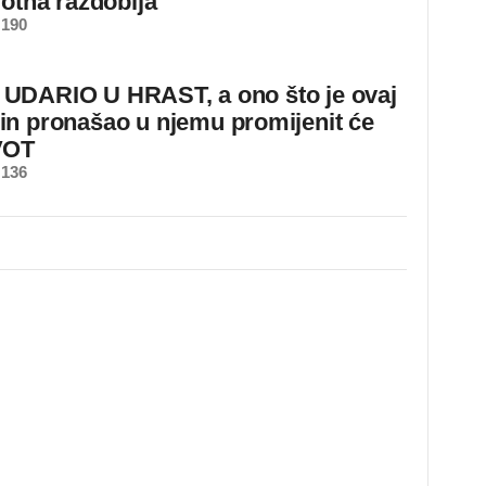
votna razdoblja
 190
DARIO U HRAST, a ono što je ovaj
n pronašao u njemu promijenit će
VOT
 136