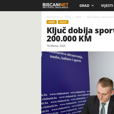
GRAD
VIJESTI
B
i
Naslovnica
Grad
Ključ
Ključ dobija sportsku 
GRAD
KLJUČ
Ključ dobija spo
s
200.000 KM
c
18 Marta, 2025
a
n
i
.
n
e