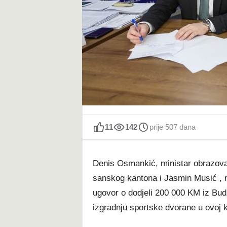
t
11
142
prije 507 dana
Denis Osmankić, ministar obrazovan
sanskog kantona i Jasmin Musić , n
ugovor o dodjeli 200 000 KM iz Bud
izgradnju sportske dvorane u ovoj kr