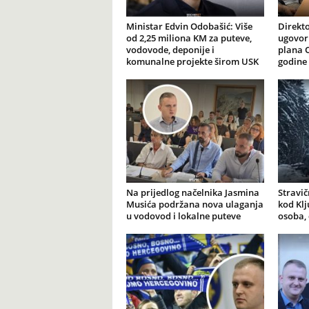
Ministar Edvin Odobašić: Više
Direkto
od 2,25 miliona KM za puteve,
ugovor
vodovode, deponije i
plana O
komunalne projekte širom USK
godine
Na prijedlog načelnika Jasmina
Stravi
Musića podržana nova ulaganja
kod Klj
u vodovod i lokalne puteve
osoba,