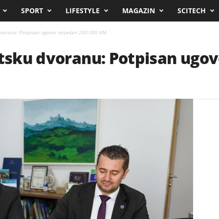
SPORT
LIFESTYLE
MAGAZIN
SCITECH
dvoranu: Potpisan ugovor vrijedan 200.000 KM
rtsku dvoranu: Potpisan ugov