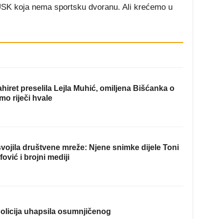
 USK koja nema sportsku dvoranu. Ali krećemo u
hiret preselila Lejla Muhić, omiljena Bišćanka o
mo riječi hvale
ojila društvene mreže: Njene snimke dijele Toni
fović i brojni mediji
olicija uhapsila osumnjičenog