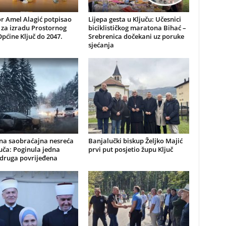
r Amel Alagić potpisao
Lijepa gesta u Ključu: Učesnici
 za izradu Prostornog
biciklističkog maratona Bihać –
pćine Ključ do 2047.
Srebrenica dočekani uz poruke
sjećanja
čna saobraćajna nesreća
Banjalučki biskup Željko Majić
uča: Poginula jedna
prvi put posjetio župu Ključ
 druga povrijeđena