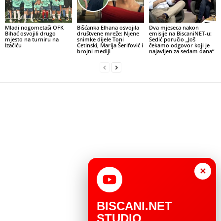
Mladi nogometaši OFK
Bišćanka Elhana osvojila
Dva mjeseca nakon
Bihać osvojili drugo
društvene mreže: Njene
emisije na BiscaniNET-u:
mjesto na turniru na
snimke dijele Toni
Sedić poručio „Još
Izačiću
Cetinski, Marija Šerifović i
čekamo odgovor koji je
brojni mediji
najavljen za sedam dana“
×
BISCANI.NET
STUDIO