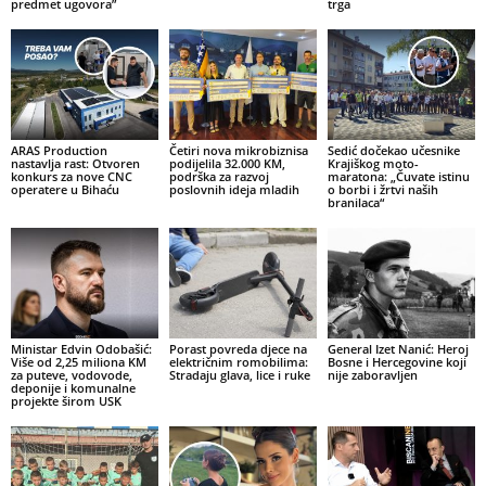
predmet ugovora”
trga
ARAS Production
Četiri nova mikrobiznisa
Sedić dočekao učesnike
nastavlja rast: Otvoren
podijelila 32.000 KM,
Krajiškog moto-
konkurs za nove CNC
podrška za razvoj
maratona: „Čuvate istinu
operatere u Bihaću
poslovnih ideja mladih
o borbi i žrtvi naših
branilaca“
Ministar Edvin Odobašić:
Porast povreda djece na
General Izet Nanić: Heroj
Više od 2,25 miliona KM
električnim romobilima:
Bosne i Hercegovine koji
za puteve, vodovode,
Stradaju glava, lice i ruke
nije zaboravljen
deponije i komunalne
projekte širom USK