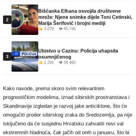
Bišćanka Elhana osvojila društvene
mreže: Njene snimke dijele Toni Cetinski,
2
Marija Šerifović i brojni mediji
3.079 👁 85.746
Ubistvo u Cazinu: Policija uhapsila
3
osumnjičenog
1.256 👁 38.460
Kako navode, prema skoro svim relevantnim
prognostičkim modelima, iznad sibirskih prostranstava i
Skandinavije izgledan je razvoj jake anticiklone, što će
omogućiti prodor sibirskog zraka do Sredozemlja, pa nije
isključeno da će susjednu Hrvatsku zahvatiti novi val
ekstremnih hladnoća, čak jačih od onih u januaru, što bi