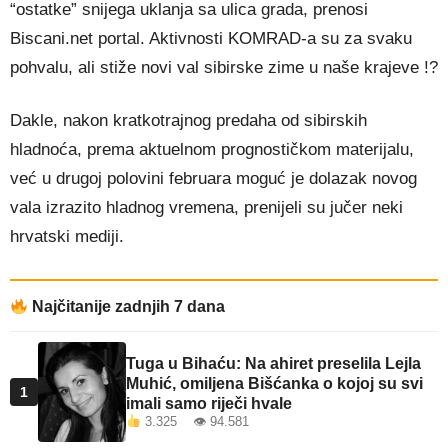
“ostatke” snijega uklanja sa ulica grada, prenosi
Biscani.net portal. Aktivnosti KOMRAD-a su za svaku
pohvalu, ali stiže novi val sibirske zime u naše krajeve !?
Dakle, nakon kratkotrajnog predaha od sibirskih
hladnoća, prema aktuelnom prognostičkom materijalu,
već u drugoj polovini februara moguć je dolazak novog
vala izrazito hladnog vremena, prenijeli su jučer neki
hrvatski mediji.
Najčitanije zadnjih 7 dana
Tuga u Bihaću: Na ahiret preselila Lejla
Muhić, omiljena Bišćanka o kojoj su svi
1
imali samo riječi hvale
3.325 👁 94.581