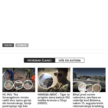
TAGOVI
KOMRAD
POVEZANI ČLANCI
VIŠE OD AUTORA
HC-ING: “Na
HAMDIJA ABDIĆ – Tigar se
Bihać pred novim
Smaragdnom mostu
prisjetio dana kada je 502.
radovima: završava se
radili smo samo gornji
viteška krenula u Oluju
raskrižje kod Bedema,
dio konstrukcije, donje
(VIDEO)
nakon 15. augusta kreće
postrojenje nije bilo
rekonstrukcija Gradskog