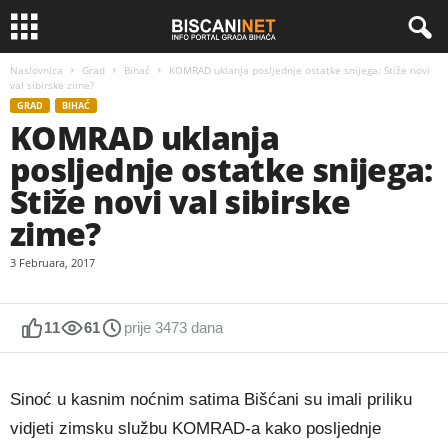
Naslovnica
Grad
Bihać
KOMRAD uklanja posljednje ostatke snijega: Stiže novi
val sibirske zime?
GRAD
BIHAĆ
KOMRAD uklanja
posljednje ostatke snijega:
Stiže novi val sibirske
zime?
3 Februara, 2017
11
61
prije 3473 dana
Sinoć u kasnim noćnim satima Bišćani su imali priliku
vidjeti zimsku službu KOMRAD-a kako posljednje