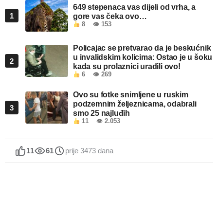
649 stepenaca vas dijeli od vrha, a
1
gore vas čeka ovo…
8
👁 153
Policajac se pretvarao da je beskućnik
u invalidskim kolicima: Ostao je u šoku
2
kada su prolaznici uradili ovo!
6
👁 269
Ovo su fotke snimljene u ruskim
podzemnim željeznicama, odabrali
3
smo 25 najluđih
11
👁 2.053
11
61
prije 3473 dana