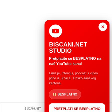
×
BISCANI.NET
STUDIO
Pretplatite se BESPLATNO na
naš YouTube kanal
Emisije, intervjui, podcasti i video
priče iz Bihaća i Unsko-sanskog
kantona.
BESPLATNO
BISCANI.NET
Impressum
Uvjeti korištenja
PRETPLATI SE BESPLATNO