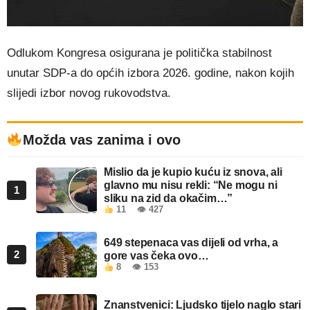
Odlukom Kongresa osigurana je politička stabilnost
unutar SDP-a do općih izbora 2026. godine, nakon kojih
slijedi izbor novog rukovodstva.
Možda vas zanima i ovo
Mislio da je kupio kuću iz snova, ali
glavno mu nisu rekli: “Ne mogu ni
1
sliku na zid da okačim…”
11
👁 427
649 stepenaca vas dijeli od vrha, a
2
gore vas čeka ovo…
8
👁 153
Znanstvenici: Ljudsko tijelo naglo stari