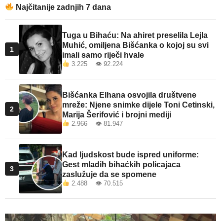
Najčitanije zadnjih 7 dana
Tuga u Bihaću: Na ahiret preselila Lejla
Muhić, omiljena Bišćanka o kojoj su svi
1
imali samo riječi hvale
3.225 👁 92.224
Bišćanka Elhana osvojila društvene
mreže: Njene snimke dijele Toni Cetinski,
2
Marija Šerifović i brojni mediji
2.966 👁 81.947
Kad ljudskost bude ispred uniforme:
Gest mladih bihaćkih policajaca
3
zaslužuje da se spomene
2.488 👁 70.515