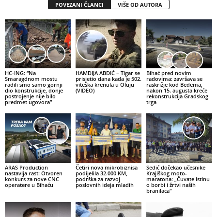
POVEZANI ČLANCI
VIŠE OD AUTORA
HC-ING: “Na
HAMDIJA ABDIĆ – Tigar se
Bihać pred novim
Smaragdnom mostu
prisjetio dana kada je 502.
radovima: završava se
radili smo samo gornji
viteška krenula u Oluju
raskrižje kod Bedema,
dio konstrukcije, donje
(VIDEO)
nakon 15. augusta kreće
postrojenje nije bilo
rekonstrukcija Gradskog
predmet ugovora”
trga
ARAS Production
Četiri nova mikrobiznisa
Sedić dočekao učesnike
nastavlja rast: Otvoren
podijelila 32.000 KM,
Krajiškog moto-
konkurs za nove CNC
podrška za razvoj
maratona: „Čuvate istinu
operatere u Bihaću
poslovnih ideja mladih
o borbi i žrtvi naših
branilaca“