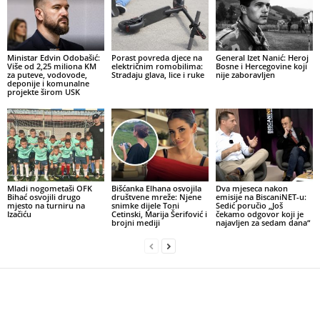
Ministar Edvin Odobašić:
Porast povreda djece na
General Izet Nanić: Heroj
Više od 2,25 miliona KM
električnim romobilima:
Bosne i Hercegovine koji
za puteve, vodovode,
Stradaju glava, lice i ruke
nije zaboravljen
deponije i komunalne
projekte širom USK
Mladi nogometaši OFK
Bišćanka Elhana osvojila
Dva mjeseca nakon
Bihać osvojili drugo
društvene mreže: Njene
emisije na BiscaniNET-u:
mjesto na turniru na
snimke dijele Toni
Sedić poručio „Još
Izačiću
Cetinski, Marija Šerifović i
čekamo odgovor koji je
brojni mediji
najavljen za sedam dana“