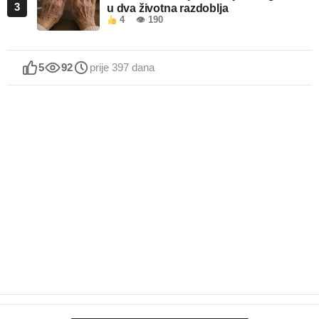
3
u dva životna razdoblja
4
👁 190
5
92
prije 397 dana