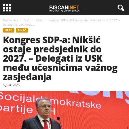
Naslovnica
Grad
Bihać
Kongres SDP-a: Nikšić ostaje predsjednik do 2027. –
Delegati iz USK među...
GRAD
BIHAĆ
Kongres SDP-a: Nikšić
ostaje predsjednik do
2027. – Delegati iz USK
među učesnicima važnog
zasjedanja
5 Jula, 2025