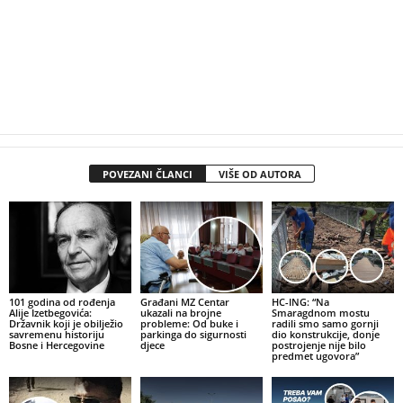
POVEZANI ČLANCI
VIŠE OD AUTORA
101 godina od rođenja
Građani MZ Centar
HC-ING: “Na
Alije Izetbegovića:
ukazali na brojne
Smaragdnom mostu
Državnik koji je obilježio
probleme: Od buke i
radili smo samo gornji
savremenu historiju
parkinga do sigurnosti
dio konstrukcije, donje
Bosne i Hercegovine
djece
postrojenje nije bilo
predmet ugovora”