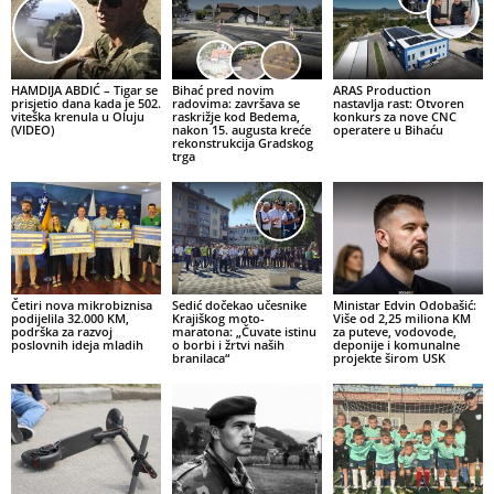
HAMDIJA ABDIĆ – Tigar se
Bihać pred novim
ARAS Production
prisjetio dana kada je 502.
radovima: završava se
nastavlja rast: Otvoren
viteška krenula u Oluju
raskrižje kod Bedema,
konkurs za nove CNC
(VIDEO)
nakon 15. augusta kreće
operatere u Bihaću
rekonstrukcija Gradskog
trga
Četiri nova mikrobiznisa
Sedić dočekao učesnike
Ministar Edvin Odobašić:
podijelila 32.000 KM,
Krajiškog moto-
Više od 2,25 miliona KM
podrška za razvoj
maratona: „Čuvate istinu
za puteve, vodovode,
poslovnih ideja mladih
o borbi i žrtvi naših
deponije i komunalne
branilaca“
projekte širom USK