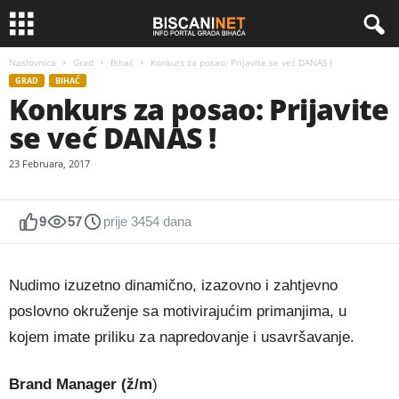
Naslovnica
Grad
Bihać
Konkurs za posao: Prijavite se već DANAS !
GRAD
BIHAĆ
Konkurs za posao: Prijavite
se već DANAS !
23 Februara, 2017
9
57
prije 3454 dana
Nudimo izuzetno dinamično, izazovno i zahtjevno
poslovno okruženje sa motivirajućim primanjima, u
kojem imate priliku za napredovanje i usavršavanje.
Brand Manager (ž/m
)