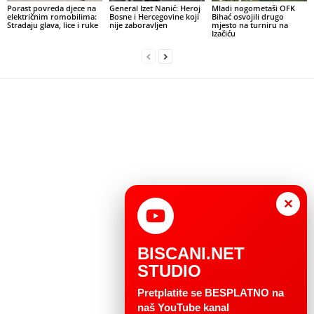
Porast povreda djece na
General Izet Nanić: Heroj
Mladi nogometaši OFK
električnim romobilima:
Bosne i Hercegovine koji
Bihać osvojili drugo
Stradaju glava, lice i ruke
nije zaboravljen
mjesto na turniru na
Izačiću
×
BISCANI.NET
STUDIO
Pretplatite se BESPLATNO na
naš YouTube kanal