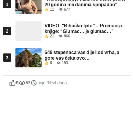
1
20 godina me danima spopadao”
11
👁 677
VIDEO: “Bihaćko ljeto” – Promocija
2
knjige: “Glumac… je glumac…”
21
👁 866
649 stepenaca vas dijeli od vrha, a
3
gore vas čeka ovo…
8
👁 153
9
57
prije 3454 dana