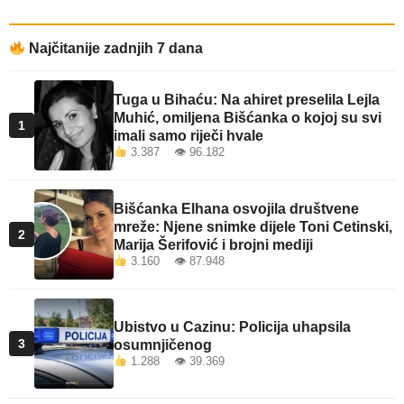
Najčitanije zadnjih 7 dana
Tuga u Bihaću: Na ahiret preselila Lejla
Muhić, omiljena Bišćanka o kojoj su svi
1
imali samo riječi hvale
3.387 👁 96.182
Bišćanka Elhana osvojila društvene
mreže: Njene snimke dijele Toni Cetinski,
2
Marija Šerifović i brojni mediji
3.160 👁 87.948
Ubistvo u Cazinu: Policija uhapsila
3
osumnjičenog
1.288 👁 39.369