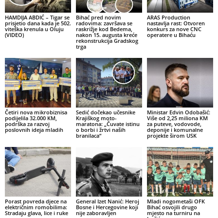
HAMDIJA ABDIĆ – Tigar se
Bihać pred novim
ARAS Production
prisjetio dana kada je 502.
radovima: završava se
nastavlja rast: Otvoren
viteška krenula u Oluju
raskrižje kod Bedema,
konkurs za nove CNC
(VIDEO)
nakon 15. augusta kreće
operatere u Bihaću
rekonstrukcija Gradskog
trga
Četiri nova mikrobiznisa
Sedić dočekao učesnike
Ministar Edvin Odobašić:
podijelila 32.000 KM,
Krajiškog moto-
Više od 2,25 miliona KM
podrška za razvoj
maratona: „Čuvate istinu
za puteve, vodovode,
poslovnih ideja mladih
o borbi i žrtvi naših
deponije i komunalne
branilaca“
projekte širom USK
Porast povreda djece na
General Izet Nanić: Heroj
Mladi nogometaši OFK
električnim romobilima:
Bosne i Hercegovine koji
Bihać osvojili drugo
Stradaju glava, lice i ruke
nije zaboravljen
mjesto na turniru na