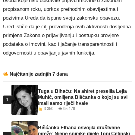
osoba koje nisu dostavile prijavu imovine u zakonom
propisanom roku, uprkos prethodnim obavijestima i
pozivima Ureda da ispune svoju zakonsku obavezu.
Ured ističe da je cilj provođenja ovih aktivnosti dosljedna
primjena Zakona o prijavljivanju i postupku provjere
podataka o imovini, kao i jačanje transparentnosti i
odgovornosti u obavljanju javnih funkcija.
Najčitanije zadnjih 7 dana
Tuga u Bihaću: Na ahiret preselila Lejla
Muhić, omiljena Bišćanka o kojoj su svi
1
imali samo riječi hvale
3.350 👁 95.178
Bišćanka Elhana osvojila društvene
mreže: Njene snimke dijele Toni Cetinski,