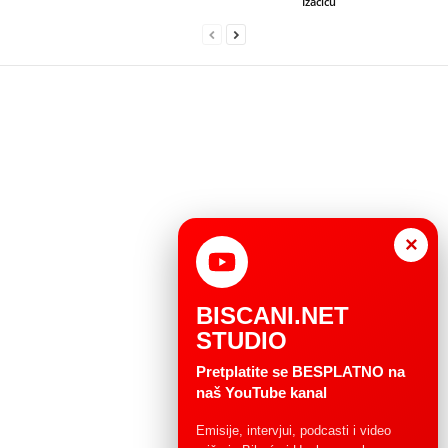
Izačiću
×
BISCANI.NET
STUDIO
Pretplatite se BESPLATNO na
naš YouTube kanal
Emisije, intervjui, podcasti i video