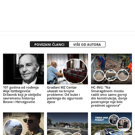
POVEZANI ČLANCI
VIŠE OD AUTORA
101 godina od rođenja
Građani MZ Centar
HC-ING: “Na
Alije Izetbegovića:
ukazali na brojne
Smaragdnom mostu
Državnik koji je obilježio
probleme: Od buke i
radili smo samo gornji
savremenu historiju
parkinga do sigurnosti
dio konstrukcije, donje
Bosne i Hercegovine
djece
postrojenje nije bilo
predmet ugovora”