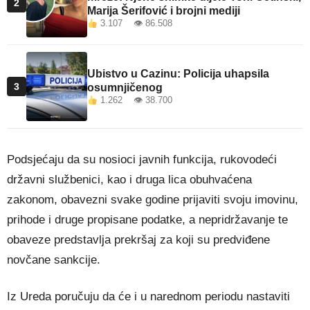
2
Marija Šerifović i brojni mediji
3.107 👁 86.508
Ubistvo u Cazinu: Policija uhapsila
3
osumnjičenog
1.262 👁 38.700
Podsjećaju da su nosioci javnih funkcija, rukovodeći
državni službenici, kao i druga lica obuhvaćena
zakonom, obavezni svake godine prijaviti svoju imovinu,
prihode i druge propisane podatke, a nepridržavanje te
obaveze predstavlja prekršaj za koji su predviđene
novčane sankcije.
Iz Ureda poručuju da će i u narednom periodu nastaviti