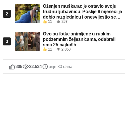
Oženjen muškarac je ostavio svoju
trudnu ljubavnicu. Poslije 9 mjeseci je
2
dobio razglednicu i onesvijestio se
11
👁 857
kada je pročitao šta piše!
Ovo su fotke snimljene u ruskim
podzemnim željeznicama, odabrali
3
smo 25 najluđih
11
👁 2.053
805
22.534
prije 30 dana