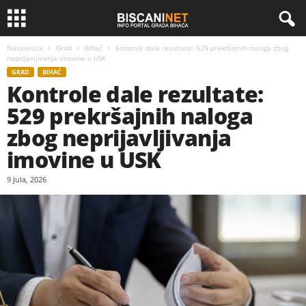
Naslovnica
Grad
Bihać
Kontrole dale rezultate: 529 prekršajnih naloga zbog
neprijavljivanja imovine u USK
GRAD
BIHAĆ
Kontrole dale rezultate:
529 prekršajnih naloga
zbog neprijavljivanja
imovine u USK
9 Jula, 2026