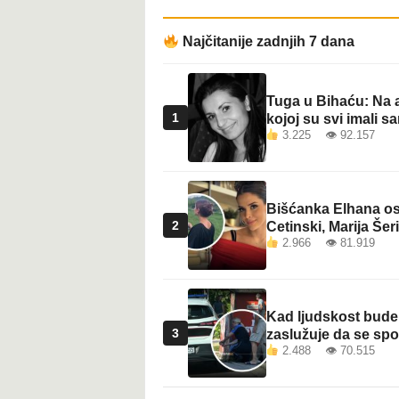
t
Najčitanije zadnjih 7 dana
Tuga u Bihaću: Na a
1
kojoj su svi imali sa
3.225 👁 92.157
Bišćanka Elhana osv
2
Cetinski, Marija Šeri
2.966 👁 81.919
Kad ljudskost bude 
3
zaslužuje da se sp
2.488 👁 70.515