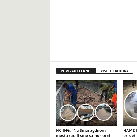
POVEZANI ČLANCI
VIŠE OD AUTORA
HC-ING: “Na Smaragdnom
HAMDIJ
mostu radili smo samo gornji
prisjet