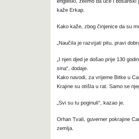
engleski, želimo da uče i bosanski 
kaže Erkap.
Kako kaže, zbog činjenice da su mu 
„Naučila je razvijati pitu, pravi do
„I njen djed je došao prije 130 god
sina“, dodaje.
Kako navodi, za vrijeme Bitke u Can
Krajine su otišla u rat. Samo se nje
„Svi su tu poginuli“, kazao je.
Orhan Tvali, guverner pokrajine Ca
zemlja.