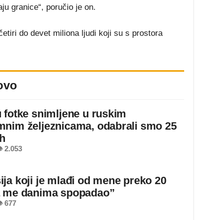
u granice“, poručio je on.
etiri do devet miliona ljudi koji su s prostora
ovo
 fotke snimljene u ruskim
nim željeznicama, odabrali smo 25
ih
 2.053
ja koji je mlađi od mene preko 20
a me danima spopadao”
 677