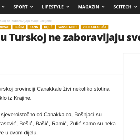
SPORT
LIFESTYLE
MAGAZIN
SCITECH
rskoj ne zaboravljaju svoje korijene
ROVAC
BUŽIM
CAZIN
KLJUČ
SANSKI MOST
VELIKA KLADUŠA
 u Turskoj ne zaboravljaju sv
rskoj provinciji Canakkale živi nekoliko stotina
lo iz Krajine.
a sjeveroistočno od Canakkalea, Bošnjaci su
Elkasović, Bešić, Bašić, Ramić, Zulić samo su neka
e u ovom dijelu.