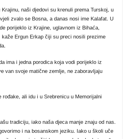
 Krajinu, naši djedovi su krenuli prema Turskoj, u
vjeli zvalo se Bosna, a danas nosi ime Kalafat. U
de porijeklo iz Krajine, uglavnom iz Bihaća,
kaže Ergun Erkap čiji su preci nosili prezime
da.
a ima i jedna porodica koja vodi porijeklo iz
ve van svoje matične zemlje, ne zaboravljaju
rođake, ali idu i u Srebrenicu u Memorijalni
šu tradiciju, iako naša djeca manje znaju od nas.
ovorimo i na bosanskom jeziku. Iako u školi uče