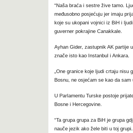
“Naša braća i sestre žive tamo. Lj
međusobno posjećuju jer imaju prij
koje su ukopani vojnici iz BiH i lju
guverner pokrajine Canakkale.
Ayhan Gider, zastupnik AK partije 
znače isto kao Instanbul i Ankara.
„One granice koje ljudi crtaju nisu
Bosnu, ne osjećam se kao da sam u 
U Parlamentu Turske postoje prijate
Bosne i Hercegovine.
“Ta grupa grupa za BiH je grupa gdje
nauče jezik ako žele biti u toj gru