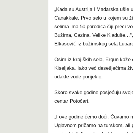
„Kada su Austrija i Mađarska ušle u
Canakkale. Prvo selo u kojem su ži
selima ima 50 porodica čiji preci vo
Bužima, Cazina, Velike Kladuše…“, 
Elkasović iz bužimskog sela Lubar
Osim iz krajiških sela, Ergun kaže d
Kiseljaka. Iako već desetljećima ži
odakle vode porijeklo.
Skoro svake godine posjećuju svoje 
centar Potočari.
„I ove godine ćemo doći. Čuvamo na
Uglavnom pričamo na turskom, ali g