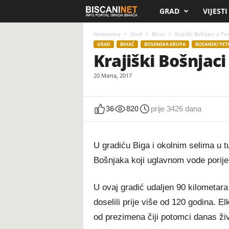
GRAD
VIJESTI
B
i
Naslovnica
Grad
Bihać
Krajiški Bošnjaci u Tu
GRAD
BIHAĆ
BOSANSKA KRUPA
BOSANSKI PET
Krajiški Bošnjaci
s
20 Marta, 2017
c
a
36
820
prije 3426 dana
n
U gradiću Biga i okolnim selima u tu
i
Bošnjaka koji uglavnom vode porijek
.
U ovaj gradić udaljen 90 kilometar
n
doselili prije više od 120 godina. 
e
od prezimena čiji potomci danas živ