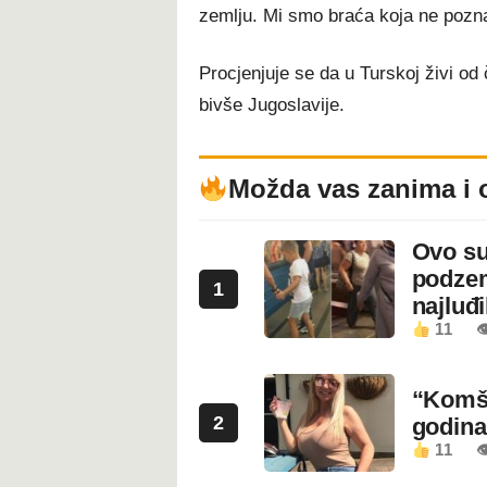
zemlju. Mi smo braća koja ne poznaj
Procjenjuje se da u Turskoj živi od č
bivše Jugoslavije.
Možda vas zanima i 
Ovo su
podzem
1
najluđ
11

“Komši
2
godin
11
