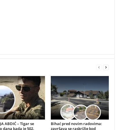
A ABDIĆ – Tigar se
Bihać pred novim radovima:
io dana kada je 502.
završava se raskrižje kod