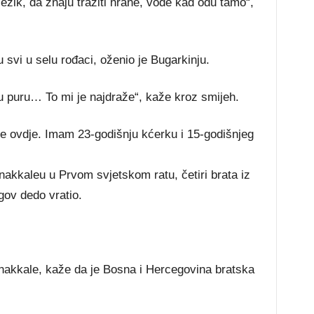
jezik, da znaju tražiti hrane, vode kad odu tamo“,
svi u selu rođaci, oženio je Bugarkinju.
bru puru… To mi je najdraže“, kaže kroz smijeh.
ine ovdje. Imam 23-godišnju kćerku i 15-godišnjeg
akkaleu u Prvom svjetskom ratu, četiri brata iz
gov dedo vratio.
nakkale, kaže da je Bosna i Hercegovina bratska