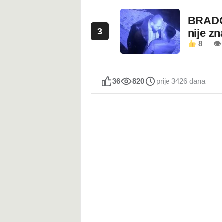
BRADO
3
nije z
8
👁 
36
820
prije 3426 dana