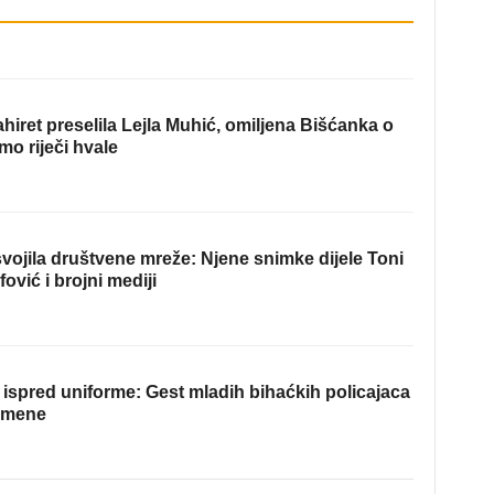
hiret preselila Lejla Muhić, omiljena Bišćanka o
mo riječi hvale
ojila društvene mreže: Njene snimke dijele Toni
fović i brojni mediji
ispred uniforme: Gest mladih bihaćkih policajaca
omene