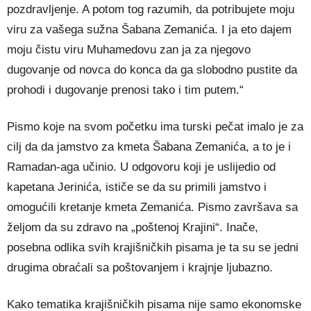
pozdravljenje. A potom tog razumih, da potribujete moju
viru za vašega sužna Šabana Zemanića. I ja eto dajem
moju čistu viru Muhamedovu zan ja za njegovo
dugovanje od novca do konca da ga slobodno pustite da
prohodi i dugovanje prenosi tako i tim putem.“
Pismo koje na svom početku ima turski pečat imalo je za
cilj da da jamstvo za kmeta Šabana Zemanića, a to je i
Ramadan-aga učinio. U odgovoru koji je uslijedio od
kapetana Jerinića, ističe se da su primili jamstvo i
omogućili kretanje kmeta Zemanića. Pismo završava sa
željom da su zdravo na „poštenoj Krajini“. Inače,
posebna odlika svih krajišničkih pisama je ta su se jedni
drugima obraćali sa poštovanjem i krajnje ljubazno.
Kako tematika krajišničkih pisama nije samo ekonomske