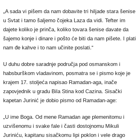
„A sada vi pišem da nam dobavite tri hiljade stara šenise
u Svtat i tamo šaljemo čojeka Laza da vidi. Tefter im
dajete koliko je prinča, koliko tovara šenise davate da
šajemo konje i dinare i pošto će biti da nam pišete. I plati
nam đe kahve i to nam učinite poslati.“
U duhu dobre saradnje područja pod osmanskom i
habsburškom vladavinom, posmatra se i pismo koje je
krajem 17. stoljeća napisao Ramadan-aga, inače
zapovjednik u gradu Bila Stina kod Cazina. Sisački
kapetan Jurinić je dobio pismo od Ramadan-age:
„U ime Boga. Od mene Ramadan age plemenitomu i
uzvišenomu i svake fale i časti dostojnomu Mikuli
Juriniću, kapitanu sisačkomu lipi poklon i vele drago