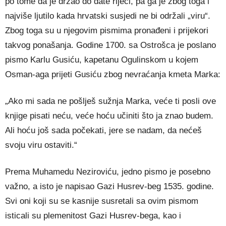
po tome da je držao do date riječi, pa ga je zbog toga i
najviše ljutilo kada hrvatski susjedi ne bi održali „viru“.
Zbog toga su u njegovim pismima pronađeni i prijekori
takvog ponašanja. Godine 1700. sa Ostrošca je poslano
pismo Karlu Gusiću, kapetanu Ogulinskom u kojem
Osman-aga prijeti Gusiću zbog nevraćanja kmeta Marka:
„Ako mi sada ne pošlješ sužnja Marka, veće ti posli ove
knjige pisati neću, veće hoću učiniti što ja znao budem.
Ali hoću još sada počekati, jere se nadam, da nećeš
svoju viru ostaviti.“
Prema Muhamedu Neziroviću, jedno pismo je posebno
važno, a isto je napisao Gazi Husrev-beg 1535. godine.
Svi oni koji su se kasnije susretali sa ovim pismom
isticali su plemenitost Gazi Husrev-bega, kao i