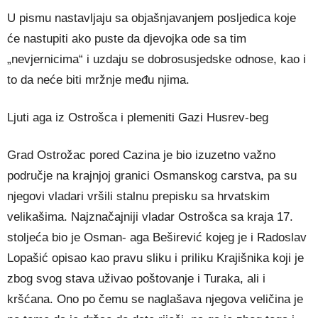
U pismu nastavljaju sa objašnjavanjem posljedica koje
će nastupiti ako puste da djevojka ode sa tim
„nevjernicima“ i uzdaju se dobrosusjedske odnose, kao i
to da neće biti mržnje među njima.
Ljuti aga iz Ostrošca i plemeniti Gazi Husrev-beg
Grad Ostrožac pored Cazina je bio izuzetno važno
područje na krajnjoj granici Osmanskog carstva, pa su
njegovi vladari vršili stalnu prepisku sa hrvatskim
velikašima. Najznačajniji vladar Ostrošca sa kraja 17.
stoljeća bio je Osman- aga Beširević kojeg je i Radoslav
Lopašić opisao kao pravu sliku i priliku Krajišnika koji je
zbog svog stava uživao poštovanje i Turaka, ali i
kršćana. Ono po čemu se naglašava njegova veličina je