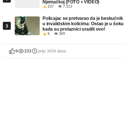
Njemačkoj (FOTO + VIDEO)
237
👁 7.513
Policajac se pretvarao da je beskućnik
u invalidskim kolicima: Ostao je u šoku
3
kada su prolaznici uradili ovo!
6
👁 269
9
233
prije 3434 dana