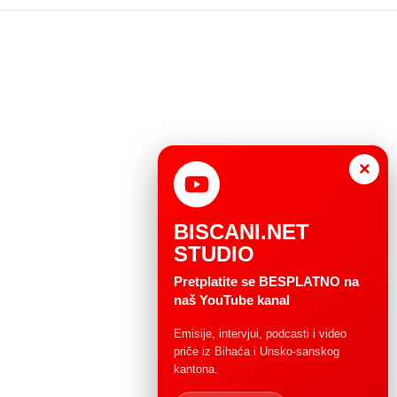
×
BISCANI.NET
STUDIO
Pretplatite se BESPLATNO na
naš YouTube kanal
Emisije, intervjui, podcasti i video
priče iz Bihaća i Unsko-sanskog
kantona.