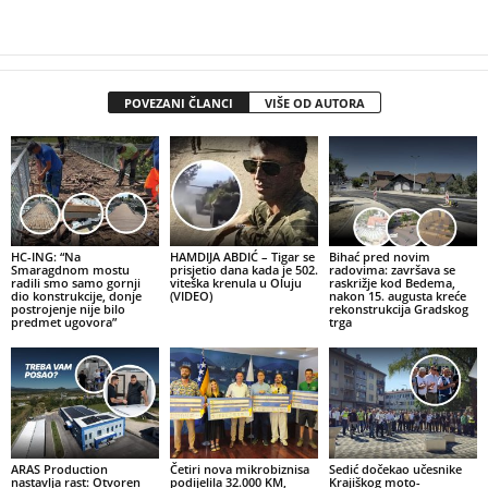
POVEZANI ČLANCI
VIŠE OD AUTORA
HC-ING: “Na
HAMDIJA ABDIĆ – Tigar se
Bihać pred novim
Smaragdnom mostu
prisjetio dana kada je 502.
radovima: završava se
radili smo samo gornji
viteška krenula u Oluju
raskrižje kod Bedema,
dio konstrukcije, donje
(VIDEO)
nakon 15. augusta kreće
postrojenje nije bilo
rekonstrukcija Gradskog
predmet ugovora”
trga
ARAS Production
Četiri nova mikrobiznisa
Sedić dočekao učesnike
nastavlja rast: Otvoren
podijelila 32.000 KM,
Krajiškog moto-