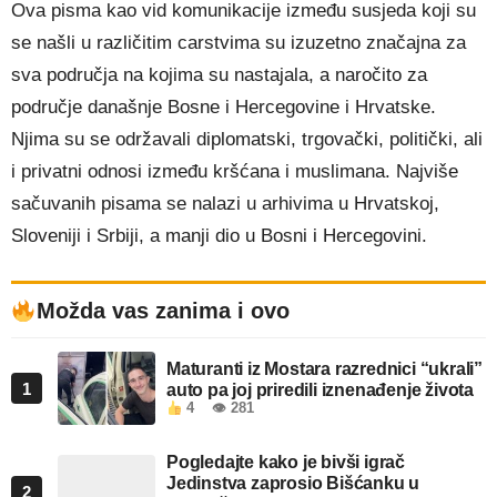
Ova pisma kao vid komunikacije između susjeda koji su
se našli u različitim carstvima su izuzetno značajna za
sva područja na kojima su nastajala, a naročito za
područje današnje Bosne i Hercegovine i Hrvatske.
Njima su se održavali diplomatski, trgovački, politički, ali
i privatni odnosi između kršćana i muslimana. Najviše
sačuvanih pisama se nalazi u arhivima u Hrvatskoj,
Sloveniji i Srbiji, a manji dio u Bosni i Hercegovini.
Možda vas zanima i ovo
Maturanti iz Mostara razrednici “ukrali”
1
auto pa joj priredili iznenađenje života
4
👁 281
Pogledajte kako je bivši igrač
Jedinstva zaprosio Bišćanku u
2