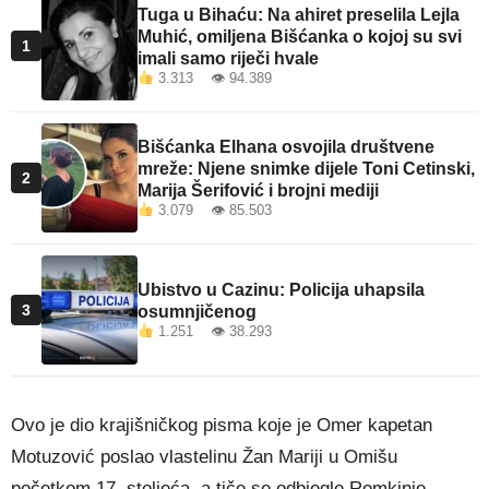
Tuga u Bihaću: Na ahiret preselila Lejla
Muhić, omiljena Bišćanka o kojoj su svi
1
imali samo riječi hvale
3.313 👁 94.389
Bišćanka Elhana osvojila društvene
mreže: Njene snimke dijele Toni Cetinski,
2
Marija Šerifović i brojni mediji
3.079 👁 85.503
Ubistvo u Cazinu: Policija uhapsila
3
osumnjičenog
1.251 👁 38.293
Ovo je dio krajišničkog pisma koje je Omer kapetan
Motuzović poslao vlastelinu Žan Mariji u Omišu
početkom 17. stoljeća, a tiče se odbjegle Romkinje