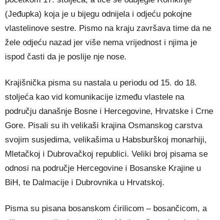
(Jeđupka) koja je u bijegu odnijela i odjeću pokojne
vlastelinove sestre. Pismo na kraju završava time da ne
žele odjeću nazad jer više nema vrijednost i njima je
ispod časti da je poslije nje nose.
Krajišnička pisma su nastala u periodu od 15. do 18.
stoljeća kao vid komunikacije između vlastele na
području današnje Bosne i Hercegovine, Hrvatske i Crne
Gore. Pisali su ih velikaši krajina Osmanskog carstva
svojim susjedima, velikašima u Habsburškoj monarhiji,
Mletačkoj i Dubrovačkoj republici. Veliki broj pisama se
odnosi na područje Hercegovine i Bosanske Krajine u
BiH, te Dalmacije i Dubrovnika u Hrvatskoj.
Pisma su pisana bosanskom ćirilicom – bosančicom, a