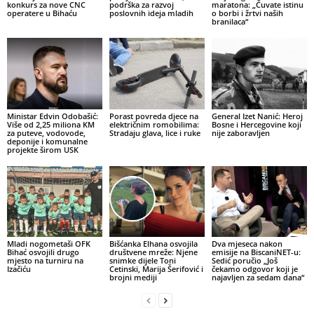
konkurs za nove CNC
podrška za razvoj
maratona: „Čuvate istinu
operatere u Bihaću
poslovnih ideja mladih
o borbi i žrtvi naših
branilaca“
Ministar Edvin Odobašić:
Porast povreda djece na
General Izet Nanić: Heroj
Više od 2,25 miliona KM
električnim romobilima:
Bosne i Hercegovine koji
za puteve, vodovode,
Stradaju glava, lice i ruke
nije zaboravljen
deponije i komunalne
projekte širom USK
Mladi nogometaši OFK
Bišćanka Elhana osvojila
Dva mjeseca nakon
Bihać osvojili drugo
društvene mreže: Njene
emisije na BiscaniNET-u:
mjesto na turniru na
snimke dijele Toni
Sedić poručio „Još
Izačiću
Cetinski, Marija Šerifović i
čekamo odgovor koji je
brojni mediji
najavljen za sedam dana“