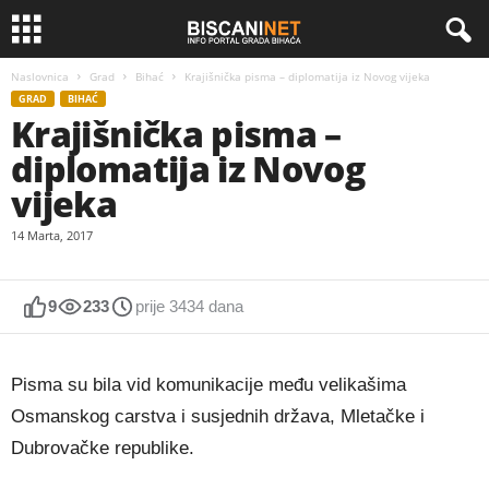
Naslovnica
Grad
Bihać
Krajišnička pisma – diplomatija iz Novog vijeka
GRAD
BIHAĆ
Krajišnička pisma –
diplomatija iz Novog
vijeka
14 Marta, 2017
9
233
prije 3434 dana
Pisma su bila vid komunikacije među velikašima
Osmanskog carstva i susjednih država, Mletačke i
Dubrovačke republike.