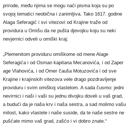
prirode, među njima se mogu naći pisma koja su po
svojoj tematici neobična i zanimljiva. Tako 1617. godine
Alaga Seferagić i svi vitezovi od Krajine traže od
providura u Omišu da ne pušta djevojku koju su neki
nevjernici odveli u omiški kraj:
„Plemenitom providuru omiškome od mene Alage
Seferagića i od Osman kapitana Mecanovića, i od Zaper
age Vlahovića, i od Omer čauša Motuzovića i od sve
Krajine i krajinskih vitezova vele drago pozdravljenje
providuru i svim omiškoj vlastelom. A sada čusmo: jedni
nevirnici i naši i vaši su jednu divojku doveli u vaš grad,
a budući da je naša krv i naša sestra, a sad molimo vašu
milost, kako vlastele i naše suside, da te naše sestre ne
pušćate mimo vaš grad, zašćo i vi dobro znate.“