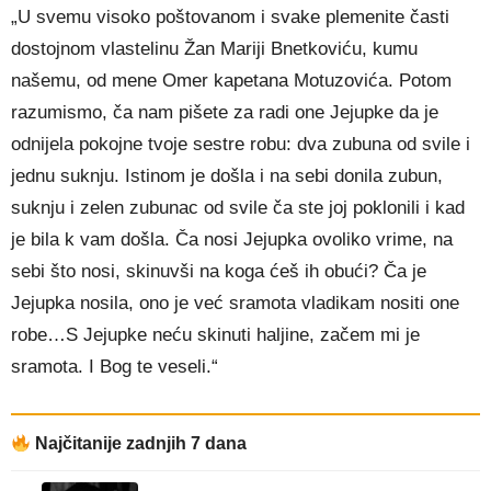
„U svemu visoko poštovanom i svake plemenite časti
dostojnom vlastelinu Žan Mariji Bnetkoviću, kumu
našemu, od mene Omer kapetana Motuzovića. Potom
razumismo, ča nam pišete za radi one Jejupke da je
odnijela pokojne tvoje sestre robu: dva zubuna od svile i
jednu suknju. Istinom je došla i na sebi donila zubun,
suknju i zelen zubunac od svile ča ste joj poklonili i kad
je bila k vam došla. Ča nosi Jejupka ovoliko vrime, na
sebi što nosi, skinuvši na koga ćeš ih obući? Ča je
Jejupka nosila, ono je već sramota vladikam nositi one
robe…S Jejupke neću skinuti haljine, začem mi je
sramota. I Bog te veseli.“
Najčitanije zadnjih 7 dana