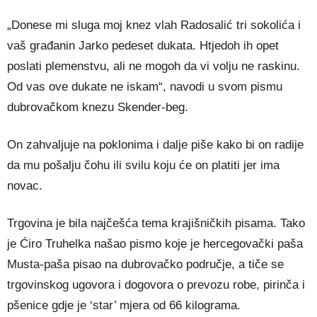
„Donese mi sluga moj knez vlah Radosalić tri sokolića i
vaš građanin Jarko pedeset dukata. Htjedoh ih opet
poslati plemenstvu, ali ne mogoh da vi volju ne raskinu.
Od vas ove dukate ne iskam“, navodi u svom pismu
dubrovačkom knezu Skender-beg.
On zahvaljuje na poklonima i dalje piše kako bi on radije
da mu pošalju čohu ili svilu koju će on platiti jer ima
novac.
Trgovina je bila najčešća tema krajišničkih pisama. Tako
je Ćiro Truhelka našao pismo koje je hercegovački paša
Musta-paša pisao na dubrovačko područje, a tiče se
trgovinskog ugovora i dogovora o prevozu robe, pirinča i
pšenice gdje je ‘star’ mjera od 66 kilograma.