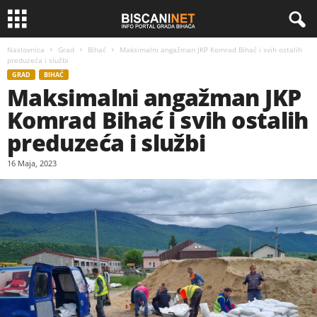
Naslovnica
Grad
Bihać
Maksimalni angažman JKP Komrad Bihać i svih ostalih
preduzeća i službi
GRAD
BIHAĆ
Maksimalni angažman JKP
Komrad Bihać i svih ostalih
preduzeća i službi
16 Maja, 2023