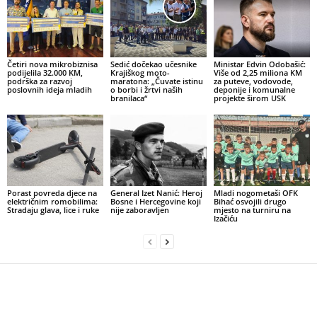
Četiri nova mikrobiznisa
Sedić dočekao učesnike
Ministar Edvin Odobašić:
podijelila 32.000 KM,
Krajiškog moto-
Više od 2,25 miliona KM
podrška za razvoj
maratona: „Čuvate istinu
za puteve, vodovode,
poslovnih ideja mladih
o borbi i žrtvi naših
deponije i komunalne
branilaca“
projekte širom USK
Porast povreda djece na
General Izet Nanić: Heroj
Mladi nogometaši OFK
električnim romobilima:
Bosne i Hercegovine koji
Bihać osvojili drugo
Stradaju glava, lice i ruke
nije zaboravljen
mjesto na turniru na
Izačiću