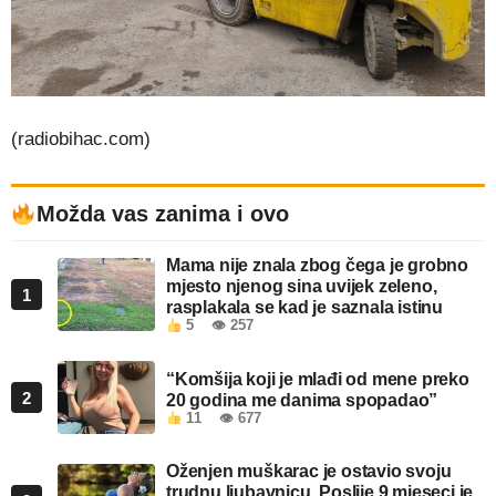
(radiobihac.com)
Možda vas zanima i ovo
Mama nije znala zbog čega je grobno
mjesto njenog sina uvijek zeleno,
1
rasplakala se kad je saznala istinu
5
👁 257
“Komšija koji je mlađi od mene preko
2
20 godina me danima spopadao”
11
👁 677
Oženjen muškarac je ostavio svoju
trudnu ljubavnicu. Poslije 9 mjeseci je