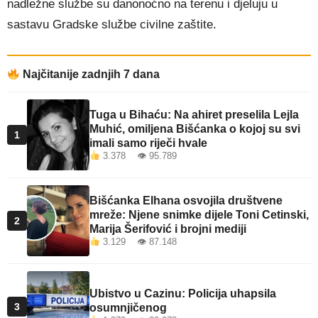
nadležne službe su danonoćno na terenu i djeluju u
sastavu Gradske službe civilne zaštite.
Najčitanije zadnjih 7 dana
Tuga u Bihaću: Na ahiret preselila Lejla
Muhić, omiljena Bišćanka o kojoj su svi
1
imali samo riječi hvale
3.378 👁 95.789
Bišćanka Elhana osvojila društvene
mreže: Njene snimke dijele Toni Cetinski,
2
Marija Šerifović i brojni mediji
3.129 👁 87.148
Ubistvo u Cazinu: Policija uhapsila
3
osumnjičenog