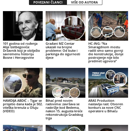
POVEZANI ČLANCI
VIŠE OD AUTORA
101 godina od rođenja
Građani MZ Centar
HC-ING: “Na
Alije Izetbegovića:
ukazali na brojne
Smaragdnom mostu
Državnik koji je obilježio
probleme: Od buke i
radili smo samo gornji
savremenu historiju
parkinga do sigurnosti
dio konstrukcije, donje
Bosne i Hercegovine
djece
postrojenje nije bilo
predmet ugovora”
HAMDIJA ABDIĆ – Tigar se
Bihać pred novim
ARAS Production
prisjetio dana kada je 502.
radovima: završava se
nastavlja rast: Otvoren
viteška krenula u Oluju
raskrižje kod Bedema,
konkurs za nove CNC
(VIDEO)
nakon 15. augusta kreće
operatere u Bihaću
rekonstrukcija Gradskog
trga