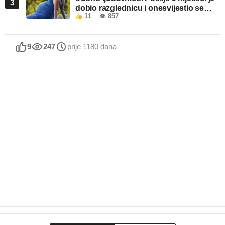
3
dobio razglednicu i onesvijestio se
11
👁 857
kada je pročitao šta piše!
9
247
prije 1180 dana