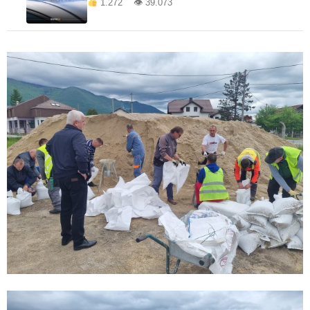
1.272 👁 39.073