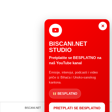
×
BISCANI.NET
STUDIO
Pretplatite se BESPLATNO na
naš YouTube kanal
Emisije, intervjui, podcasti i video
priče iz Bihaća i Unsko-sanskog
kantona.
BESPLATNO
BISCANI.NET
Impressum
Uvjeti korištenja
PRETPLATI SE BESPLATNO