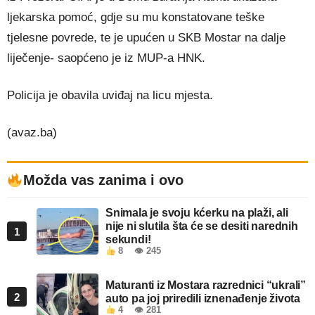
ljekarska pomoć, gdje su mu konstatovane teške
tjelesne povrede, te je upućen u SKB Mostar na dalje
liječenje- saopćeno je iz MUP-a HNK.
Policija je obavila uviđaj na licu mjesta.
(avaz.ba)
Možda vas zanima i ovo
Snimala je svoju kćerku na plaži, ali
nije ni slutila šta će se desiti narednih
1
sekundi!
8
👁 245
Maturanti iz Mostara razrednici “ukrali”
2
auto pa joj priredili iznenađenje života
4
👁 281