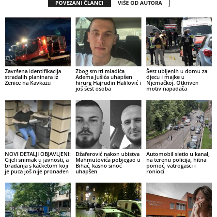
POVEZANI ČLANCI
VIŠE OD AUTORA
Završena identifikacija
Zbog smrti mladića
Šest ubijenih u domu za
stradalih planinara iz
Adema Jušića uhapšen
djecu i majke u
Zenice na Kavkazu
hirurg Hajrudin Halilović i
Njemačkoj. Otkriven
još šest osoba
motiv napadača
NOVI DETALJI OBJAVLJENI:
Džaferović nakon ubistva
Automobil sletio u kanal,
Cijeli snimak u javnosti, a
Mahmutovića pobjegao u
na terenu policija, hitna
bradanja s kačketom koji
Bihać, kasno sinoć
pomoć, vatrogasci i
je puca još nije pronađen
uhapšen
ronioci