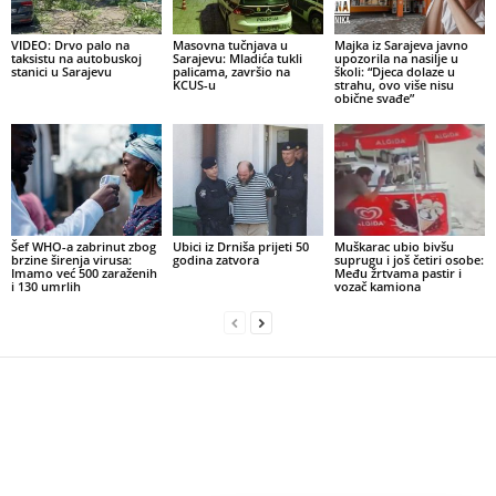
VIDEO: Drvo palo na
Masovna tučnjava u
Majka iz Sarajeva javno
taksistu na autobuskoj
Sarajevu: Mladića tukli
upozorila na nasilje u
stanici u Sarajevu
palicama, završio na
školi: “Djeca dolaze u
KCUS-u
strahu, ovo više nisu
obične svađe”
Šef WHO-a zabrinut zbog
Ubici iz Drniša prijeti 50
Muškarac ubio bivšu
brzine širenja virusa:
godina zatvora
suprugu i još četiri osobe:
Imamo već 500 zaraženih
Među žrtvama pastir i
i 130 umrlih
vozač kamiona