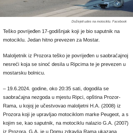
Doživjeli udes na motociklu. Facebook
Teško povrijeđen 17-godišnjak koji je bio saputnik na
motociklu. Jedan hitno prevezen za Mostar.
Maloljetnik iz Prozora teško je povrijeđen u saobraćajnoj
nesreći koja se sinoć desila u Ripcima te je prevezen u
mostarsku bolnicu.
– 19.6.2024. godine, oko 20:35 sati, dogodila se
saobraćajna nezgoda u mjestu Ripci, opština Prozor-
Rama, u kojoj je učestvovao maloljetni H.A. (2008) iz
Prozora koji je upravljao motociklom marke Peugeot, a s
kojim se, kao saputnik, na motociklu nalazio G.A. (2007)
iz Prozora. G.A. je u Domu zdravlja Rama ukazana