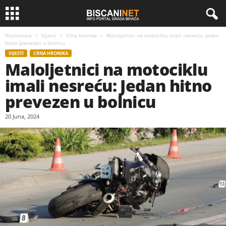
Naslovnica
Vijesti
Crna hronika
Maloljetnici na motociklu imali nesreću: Jedan
hitno prevezen u bolnicu
VIJESTI
CRNA HRONIKA
Maloljetnici na motociklu
imali nesreću: Jedan hitno
prevezen u bolnicu
20 Juna, 2024