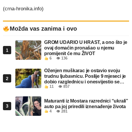
(crna-hronika.info)
Možda vas zanima i ovo
GROM UDARIO U HRAST, a ono što je
ovaj domaćin pronašao u njemu
1
promijenit će mu ŽIVOT
6
👁 136
Oženjen muškarac je ostavio svoju
trudnu ljubavnicu. Poslije 9 mjeseci je
2
dobio razglednicu i onesvijestio se
11
👁 857
kada je pročitao šta piše!
Maturanti iz Mostara razrednici “ukrali”
3
auto pa joj priredili iznenađenje života
4
👁 281