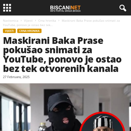
Naslovnica
Vijesti
Crna hronika
Maskirani Baka Prase pokušao snimati za
YouTube, ponovo je ostao bez tek...
VIJESTI
CRNA HRONIKA
Maskirani Baka Prase
pokušao snimati za
YouTube, ponovo je ostao
bez tek otvorenih kanala
27 Februara, 2025