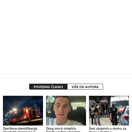
POVEZANI ČLANCI
VIŠE OD AUTORA
Završena identifikacija
Zbog smrti mladića
Šest ubijenih u domu za
stradalih planinara iz
Adema Jušića uhapšen
djecu i majke u