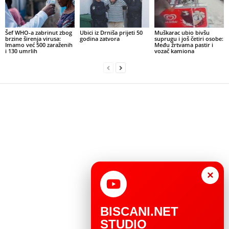
Šef WHO-a zabrinut zbog
Ubici iz Drniša prijeti 50
Muškarac ubio bivšu
brzine širenja virusa:
godina zatvora
suprugu i još četiri osobe:
Imamo već 500 zaraženih
Među žrtvama pastir i
i 130 umrlih
vozač kamiona
×
BISCANI.NET
STUDIO