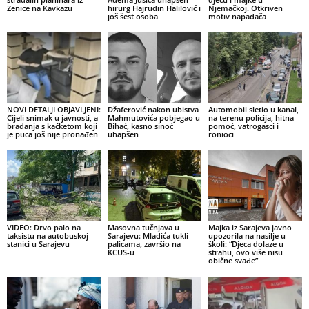
Zenice na Kavkazu
hirurg Hajrudin Halilović i
Njemačkoj. Otkriven
još šest osoba
motiv napadača
NOVI DETALJI OBJAVLJENI:
Džaferović nakon ubistva
Automobil sletio u kanal,
Cijeli snimak u javnosti, a
Mahmutovića pobjegao u
na terenu policija, hitna
bradanja s kačketom koji
Bihać, kasno sinoć
pomoć, vatrogasci i
je puca još nije pronađen
uhapšen
ronioci
VIDEO: Drvo palo na
Masovna tučnjava u
Majka iz Sarajeva javno
taksistu na autobuskoj
Sarajevu: Mladića tukli
upozorila na nasilje u
stanici u Sarajevu
palicama, završio na
školi: “Djeca dolaze u
KCUS-u
strahu, ovo više nisu
obične svađe”