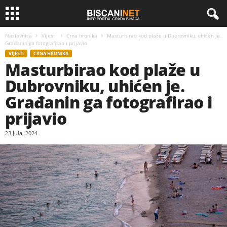
Naslovnica
Vijesti
Crna hronika
Masturbirao kod plaže u Dubrovniku, uhićen je.
Građanin ga fotografirao i prijavio
VIJESTI
CRNA HRONIKA
Masturbirao kod plaže u
Dubrovniku, uhićen je.
Građanin ga fotografirao i
prijavio
23 Jula, 2024