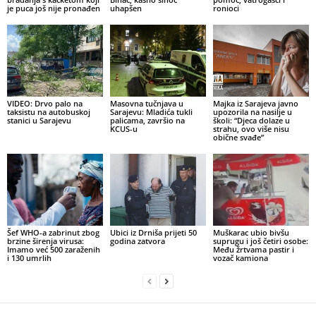
je puca još nije pronađen
uhapšen
ronioci
VIDEO: Drvo palo na
Masovna tučnjava u
Majka iz Sarajeva javno
taksistu na autobuskoj
Sarajevu: Mladića tukli
upozorila na nasilje u
stanici u Sarajevu
palicama, završio na
školi: “Djeca dolaze u
KCUS-u
strahu, ovo više nisu
obične svađe”
Šef WHO-a zabrinut zbog
Ubici iz Drniša prijeti 50
Muškarac ubio bivšu
brzine širenja virusa:
godina zatvora
suprugu i još četiri osobe:
Imamo već 500 zaraženih
Među žrtvama pastir i
i 130 umrlih
vozač kamiona