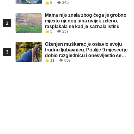
8
👁 245
Mama nije znala zbog čega je grobno
mjesto njenog sina uvijek zeleno,
2
rasplakala se kad je saznala istinu
5
👁 257
Oženjen muškarac je ostavio svoju
trudnu ljubavnicu. Poslije 9 mjeseci je
3
dobio razglednicu i onesvijestio se
11
👁 857
kada je pročitao šta piše!