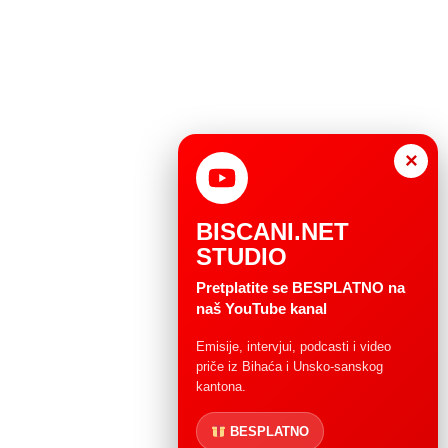
×
BISCANI.NET
STUDIO
Pretplatite se BESPLATNO na
naš YouTube kanal
Emisije, intervjui, podcasti i video
priče iz Bihaća i Unsko-sanskog
kantona.
BESPLATNO