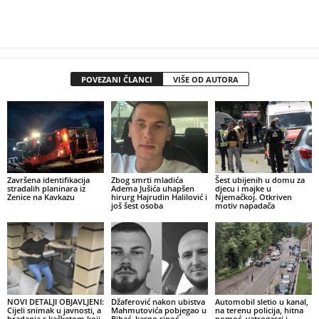
POVEZANI ČLANCI
VIŠE OD AUTORA
Završena identifikacija
Zbog smrti mladića
Šest ubijenih u domu za
stradalih planinara iz
Adema Jušića uhapšen
djecu i majke u
Zenice na Kavkazu
hirurg Hajrudin Halilović i
Njemačkoj. Otkriven
još šest osoba
motiv napadača
NOVI DETALJI OBJAVLJENI:
Džaferović nakon ubistva
Automobil sletio u kanal,
Cijeli snimak u javnosti, a
Mahmutovića pobjegao u
na terenu policija, hitna
bradanja s kačketom koji
Bihać, kasno sinoć
pomoć, vatrogasci i