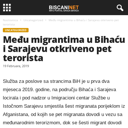
Naslovnica
Uncategorized
Među migrantima u Bihaću i Sarajevu otkriveno pet
terorista
UNCATEGORIZED
Među migrantima u Bihaću
i Sarajevu otkriveno pet
terorista
19 Februara, 2019
Služba za poslove sa strancima BiH je u prva dva
mjeseca 2019. godine, na području Bihaća i Sarajeva
locirala i pod nadzor u Imigracioni centar Službe u
Istočnom Sarajevu smjestila šest migranata porijeklom iz
Afganistana, od kojih se pet migranata dovodi u vezu sa
međunarodnim terorizmom, dok se šesti migrant dovodi