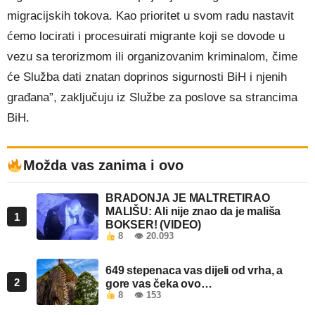
migracijskih tokova. Kao prioritet u svom radu nastavit
ćemo locirati i procesuirati migrante koji se dovode u
vezu sa terorizmom ili organizovanim kriminalom, čime
će Služba dati znatan doprinos sigurnosti BiH i njenih
građana”, zaključuju iz Službe za poslove sa strancima
BiH.
Možda vas zanima i ovo
BRADONJA JE MALTRETIRAO
MALIŠU: Ali nije znao da je mališa
1
BOKSER! (VIDEO)
8
👁 20.093
649 stepenaca vas dijeli od vrha, a
2
gore vas čeka ovo…
8
👁 153