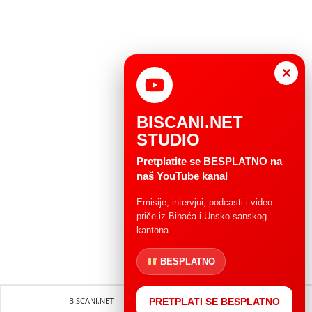
×
BISCANI.NET
STUDIO
Pretplatite se BESPLATNO na
naš YouTube kanal
Emisije, intervjui, podcasti i video
priče iz Bihaća i Unsko-sanskog
kantona.
BESPLATNO
BISCANI.NET
Impressum
Uvjeti korištenja
PRETPLATI SE BESPLATNO