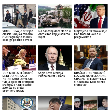
VIDEO | Ovo je Kristijan
Na današnji dan: Zločin u
Objavljeno 10 tačaka koje
Aleksić, ubojica mladića
Ahmićima koji je šokirao
Iran traži od SAD-a u
(19): Pogledajte snimku
svijet
pregovorima
kako ga policija odvodi
DOK MIRELA BEĆIROVIĆ
Stigle nove reakcija
DRAŠKO STANIVUKOVIĆ
SJEDI DO NJE, SARA
Putina na rat u Iranu
IZAZVAO NOVI SKANDAL,
NETANYAHU IZJAVLJUJE:
GRAĐANI BIJESNI: “Prava
“Moja djeca su pretrpjela
si neznalica. Kako te nije
sramotu i nasilje samo
sramota?”
zato što su djeca
premijera Izraela”