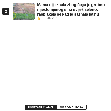
Mama nije znala zbog čega je grobno
mjesto njenog sina uvijek zeleno,
3
rasplakala se kad je saznala istinu
5
👁 257
POVEZANI ČLANCI
VIŠE OD AUTORA