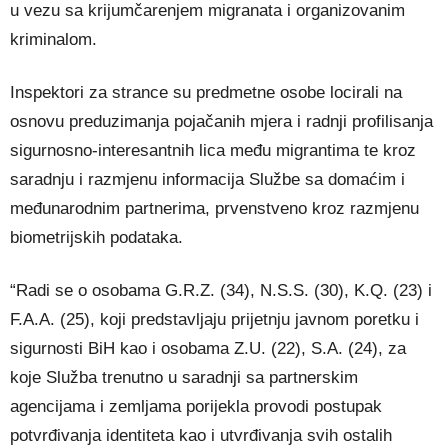
u vezu sa krijumčarenjem migranata i organizovanim
kriminalom.
Inspektori za strance su predmetne osobe locirali na
osnovu preduzimanja pojačanih mjera i radnji profilisanja
sigurnosno-interesantnih lica među migrantima te kroz
saradnju i razmjenu informacija Službe sa domaćim i
međunarodnim partnerima, prvenstveno kroz razmjenu
biometrijskih podataka.
“Radi se o osobama G.R.Z. (34), N.S.S. (30), K.Q. (23) i
F.A.A. (25), koji predstavljaju prijetnju javnom poretku i
sigurnosti BiH kao i osobama Z.U. (22), S.A. (24), za
koje Služba trenutno u saradnji sa partnerskim
agencijama i zemljama porijekla provodi postupak
potvrđivanja identiteta kao i utvrđivanja svih ostalih