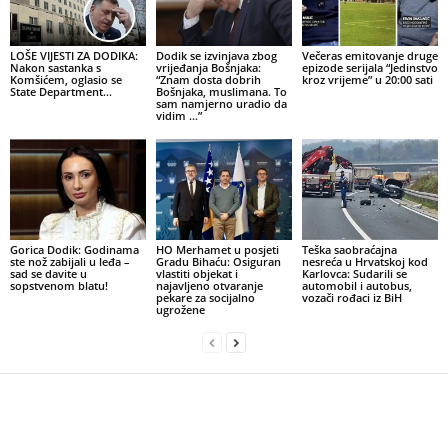
LOŠE VIJESTI ZA DODIKA:
Dodik se izvinjava zbog
Večeras emitovanje druge
Nakon sastanka s
vrijeđanja Bošnjaka:
epizode serijala “Jedinstvo
Komšićem, oglasio se
“Znam dosta dobrih
kroz vrijeme” u 20:00 sati
State Department…
Bošnjaka, muslimana. To
sam namjerno uradio da
vidim …”
Gorica Dodik: Godinama
HO Merhamet u posjeti
Teška saobraćajna
ste nož zabijali u leđa –
Gradu Bihaću: Osiguran
nesreća u Hrvatskoj kod
sad se davite u
vlastiti objekat i
Karlovca: Sudarili se
sopstvenom blatu!
najavljeno otvaranje
automobil i autobus,
pekare za socijalno
vozači rođaci iz BiH
ugrožene