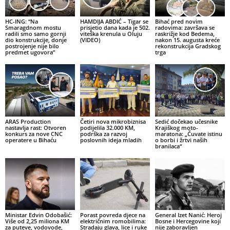
HC-ING: “Na
HAMDIJA ABDIĆ – Tigar se
Bihać pred novim
Smaragdnom mostu
prisjetio dana kada je 502.
radovima: završava se
radili smo samo gornji
viteška krenula u Oluju
raskrižje kod Bedema,
dio konstrukcije, donje
(VIDEO)
nakon 15. augusta kreće
postrojenje nije bilo
rekonstrukcija Gradskog
predmet ugovora”
trga
ARAS Production
Četiri nova mikrobiznisa
Sedić dočekao učesnike
nastavlja rast: Otvoren
podijelila 32.000 KM,
Krajiškog moto-
konkurs za nove CNC
podrška za razvoj
maratona: „Čuvate istinu
operatere u Bihaću
poslovnih ideja mladih
o borbi i žrtvi naših
branilaca“
Ministar Edvin Odobašić:
Porast povreda djece na
General Izet Nanić: Heroj
Više od 2,25 miliona KM
električnim romobilima:
Bosne i Hercegovine koji
za puteve, vodovode,
Stradaju glava, lice i ruke
nije zaboravljen