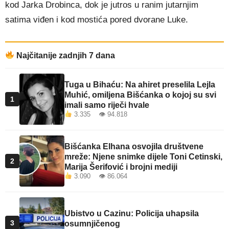
kod Jarka Drobinca, dok je jutros u ranim jutarnjim
satima viđen i kod mostića pored dvorane Luke.
Najčitanije zadnjih 7 dana
Tuga u Bihaću: Na ahiret preselila Lejla
Muhić, omiljena Bišćanka o kojoj su svi
1
imali samo riječi hvale
3.335 👁 94.818
Bišćanka Elhana osvojila društvene
mreže: Njene snimke dijele Toni Cetinski,
2
Marija Šerifović i brojni mediji
3.090 👁 86.064
Ubistvo u Cazinu: Policija uhapsila
3
osumnjičenog