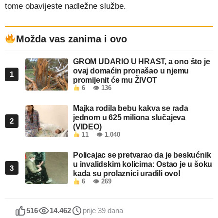
tome obavijeste nadležne službe.
Možda vas zanima i ovo
GROM UDARIO U HRAST, a ono što je
ovaj domaćin pronašao u njemu
1
promijenit će mu ŽIVOT
6
👁 136
Majka rodila bebu kakva se rađa
jednom u 625 miliona slučajeva
2
(VIDEO)
11
👁 1.040
Policajac se pretvarao da je beskućnik
u invalidskim kolicima: Ostao je u šoku
3
kada su prolaznici uradili ovo!
6
👁 269
516
14.462
prije 39 dana