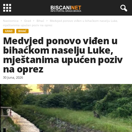
Naslovnica
Grad
Bihać
Medvjed ponovo viđen u bihaćkom naselju Luke,
mještanima upućen poziv na oprez
GRAD
BIHAĆ
Medvjed ponovo viđen u
bihaćkom naselju Luke,
mještanima upućen poziv
na oprez
30 Juna, 2026