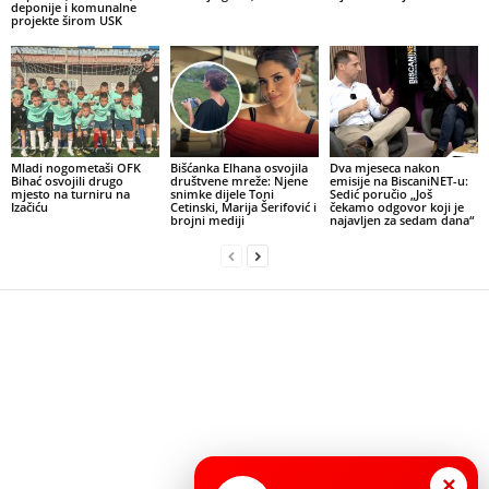
deponije i komunalne
projekte širom USK
Mladi nogometaši OFK
Bišćanka Elhana osvojila
Dva mjeseca nakon
Bihać osvojili drugo
društvene mreže: Njene
emisije na BiscaniNET-u:
mjesto na turniru na
snimke dijele Toni
Sedić poručio „Još
Izačiću
Cetinski, Marija Šerifović i
čekamo odgovor koji je
brojni mediji
najavljen za sedam dana“
×