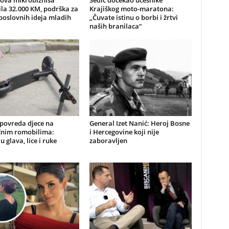
nova mikrobiznisa
Sedić dočekao učesnike
ila 32.000 KM, podrška za
Krajiškog moto-maratona:
poslovnih ideja mladih
„Čuvate istinu o borbi i žrtvi
naših branilaca“
 povreda djece na
General Izet Nanić: Heroj Bosne
ičnim romobilima:
i Hercegovine koji nije
u glava, lice i ruke
zaboravljen