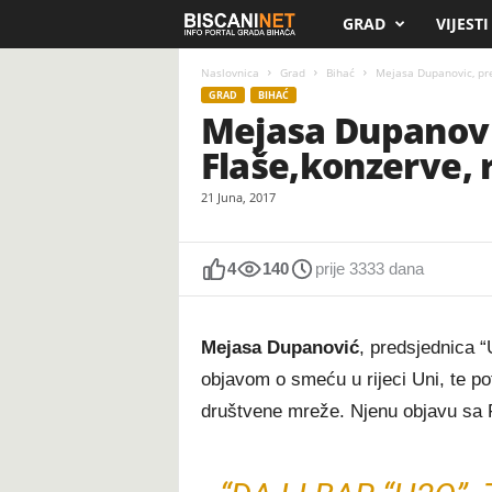
GRAD
VIJESTI
B
i
Naslovnica
Grad
Bihać
Mejasa Dupanovic, pre
GRAD
BIHAĆ
Mejasa Dupanovi
s
Flaše,konzerve, r
c
21 Juna, 2017
a
n
4
140
prije 3333 dana
i
Mejasa Dupanović
, predsjednica 
.
objavom o smeću u rijeci Uni, te po
društvene mreže. Njenu objavu sa F
n
e