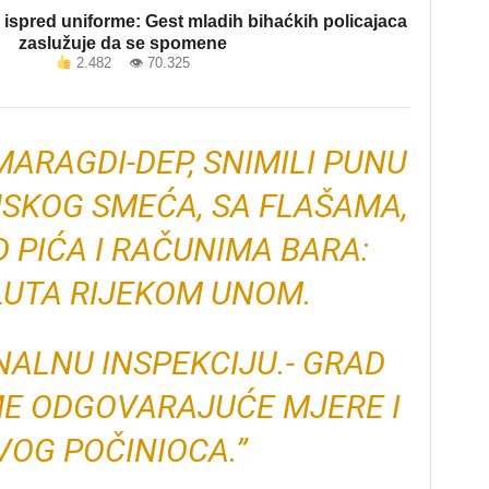
ispred uniforme: Gest mladih bihaćkih policajaca
zaslužuje da se spomene
2.482 👁 70.325
MARAGDI-DEP, SNIMILI PUNU
SKOG SMEĆA, SA FLAŠAMA,
PIĆA I RAČUNIMA BARA:
LUTA RIJEKOM UNOM.
ALNU INSPEKCIJU.- GRAD
ME ODGOVARAJUĆE MJERE I
VOG POČINIOCA.”