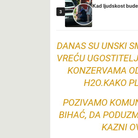
Kad ljudskost bude 
3
DANAS SU UNSKI S
VREĆU UGOSTITELJ
KONZERVAMA OD 
H2O.KAKO P
POZIVAMO KOMUN
BIHAĆ, DA PODUZ
KAZNI O