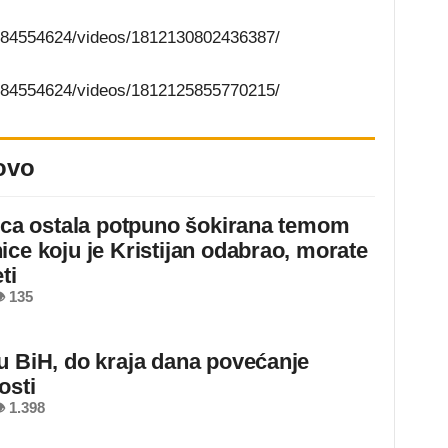
184554624/videos/1812130802436387/
184554624/videos/1812125855770215/
ovo
jica ostala potpuno šokirana temom
ice koju je Kristijan odabrao, morate
ti
 135
u BiH, do kraja dana povećanje
osti
 1.398