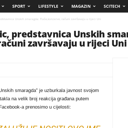
SPORT
LIFESTYLE
MAGAZIN
SCITECH
dstavnica Unskih smaragda: Flaše,konzerve, računi završavaju u rijeci Uni
c, predstavnica Unskih sma
ačuni završavaju u rijeci Uni
“Unskih smaragda” je uzburkala javnost svojom
takla na velik broj reakcija građana putem
acebook-a prenosimo u cijelosti: