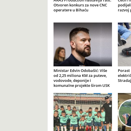
ARAS Production nastavlja rast:
Četiri 
Otvoren konkurs za nove CNC
podijel
operatere u Bihaću
razvoj 
Ministar Edvin Odobašić: Više
Porast
od 2,25 miliona KM za puteve,
elektr
vodovode, deponije i
Stradaj
komunalne projekte širom USK