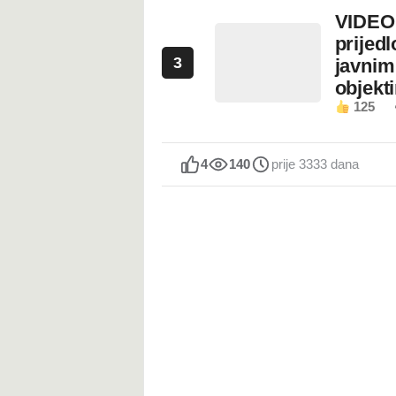
VIDEO:
prijed
3
javnim
objekt
125
4
140
prije 3333 dana