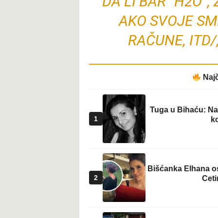
“DA LI BAR “H2O”,
t
AKO SVOJE SM
RAČUNE, ITD/
Najč
Tuga u Bihaću: Na 
1
ko
Bišćanka Elhana os
2
Ceti