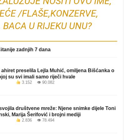
 ZALUŽUJE NOSITI OVO IME,
EĆE /FLAŠE,KONZERVE,
, BACA U RIJEKU UNU?
itanije zadnjih 7 dana
ahiret preselila Lejla Muhić, omiljena Bišćanka o
joj su svi imali samo riječi hvale
3.152 👁 90.082
vojila društvene mreže: Njene snimke dijele Toni
nski, Marija Šerifović i brojni mediji
2.836 👁 78.494