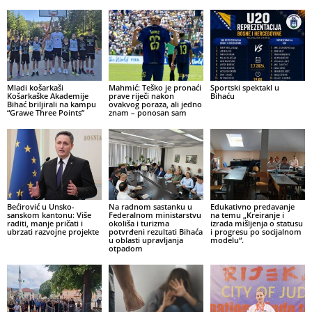
Mladi košarkaši
Mahmić: Teško je pronaći
Sportski spektakl u
Košarkaške Akademije
prave riječi nakon
Bihaću
Bihać briljirali na kampu
ovakvog poraza, ali jedno
“Grawe Three Points”
znam – ponosan sam
Bećirović u Unsko-
Na radnom sastanku u
Edukativno predavanje
sanskom kantonu: Više
Federalnom ministarstvu
na temu „Kreiranje i
raditi, manje pričati i
okoliša i turizma
izrada mišljenja o statusu
ubrzati razvojne projekte
potvrđeni rezultati Bihaća
i progresu po socijalnom
u oblasti upravljanja
modelu“.
otpadom