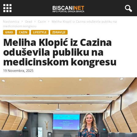
Naslovnica
Grad
Cazin
Meliha Klopić iz Cazina oduševila publiku na
medicinskom kongresu
GRAD
CAZIN
LIFESTYLE
ZDRAVLJE
Meliha Klopić iz Cazina
oduševila publiku na
medicinskom kongresu
19 Novembra, 2025