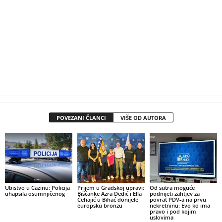
POVEZANI ČLANCI
VIŠE OD AUTORA
Ubistvo u Cazinu: Policija
Prijem u Gradskoj upravi:
Od sutra moguće
uhapsila osumnjičenog
Bišćanke Azra Dedić i Ella
podnijeti zahtjev za
Ćehajić u Bihać donijele
povrat PDV-a na prvu
europsku bronzu
nekretninu: Evo ko ima
pravo i pod kojim
uslovima