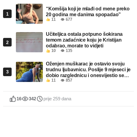
“Komšija koji je mlađi od mene preko
1
20 godina me danima spopadao”
11
👁 677
Učiteljica ostala potpuno šokirana
temom zadaćnice koju je Kristijan
2
odabrao, morate to vidjeti
10
👁 135
Oženjen muškarac je ostavio svoju
trudnu ljubavnicu. Poslije 9 mjeseci je
3
dobio razglednicu i onesvijestio se
11
👁 857
kada je pročitao šta piše!
16
342
prije 259 dana