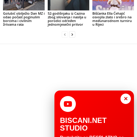
Golubić obilježio Dan MZ i
52-godišnjaku iz Cazina
Bišćanka Ella Ćehajić
odao počast poginulim
zbog silovanja i nasilja u
osvojila zlato i srebro na
borcima i civilnim
porodici određen
međunarodnom turniru
žrtvama rata
jednomjesečni pritvor
u Rijeci
×
BISCANI.NET
STUDIO