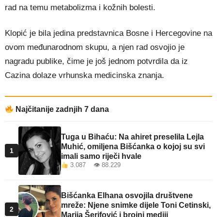
rad na temu metabolizma i kožnih bolesti.
Klopić je bila jedina predstavnica Bosne i Hercegovine na
ovom međunarodnom skupu, a njen rad osvojio je
nagradu publike, čime je još jednom potvrdila da iz
Cazina dolaze vrhunska medicinska znanja.
Najčitanije zadnjih 7 dana
Tuga u Bihaću: Na ahiret preselila Lejla
Muhić, omiljena Bišćanka o kojoj su svi
1
imali samo riječi hvale
3.087 👁 88.229
Bišćanka Elhana osvojila društvene
mreže: Njene snimke dijele Toni Cetinski,
2
Marija Šerifović i brojni mediji