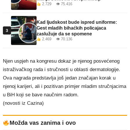
2.729 👁 75.416
Kad ljudskost bude ispred uniforme:
Gest mladih bihaćkih policajaca
3
zaslužuje da se spomene
2.469 👁 70.136
Njen uspjeh na kongresu dokaz je njenog posvećenog
istraživačkog rada i stručnosti u oblasti dermatologije.
Ova nagrada predstavlja još jedan značajan korak u
njenoj karijeri, ali i pozitivan primjer mladim stručnjacima
u BiH koji se bave naučnim radom.
(novosti iz Cazina)
Možda vas zanima i ovo