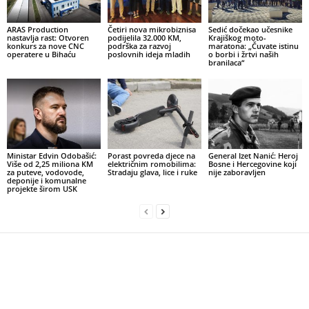
ARAS Production
Četiri nova mikrobiznisa
Sedić dočekao učesnike
nastavlja rast: Otvoren
podijelila 32.000 KM,
Krajiškog moto-
konkurs za nove CNC
podrška za razvoj
maratona: „Čuvate istinu
operatere u Bihaću
poslovnih ideja mladih
o borbi i žrtvi naših
branilaca“
Ministar Edvin Odobašić:
Porast povreda djece na
General Izet Nanić: Heroj
Više od 2,25 miliona KM
električnim romobilima:
Bosne i Hercegovine koji
za puteve, vodovode,
Stradaju glava, lice i ruke
nije zaboravljen
deponije i komunalne
projekte širom USK