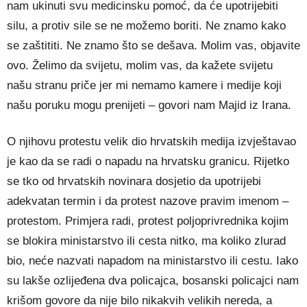
nam ukinuti svu medicinsku pomoć, da će upotrijebiti
silu, a protiv sile se ne možemo boriti. Ne znamo kako
se zaštititi. Ne znamo što se dešava. Molim vas, objavite
ovo. Želimo da svijetu, molim vas, da kažete svijetu
našu stranu priče jer mi nemamo kamere i medije koji
našu poruku mogu prenijeti – govori nam Majid iz Irana.
O njihovu protestu velik dio hrvatskih medija izvještavao
je kao da se radi o napadu na hrvatsku granicu. Rijetko
se tko od hrvatskih novinara dosjetio da upotrijebi
adekvatan termin i da protest nazove pravim imenom –
protestom. Primjera radi, protest poljoprivrednika kojim
se blokira ministarstvo ili cesta nitko, ma koliko zlurad
bio, neće nazvati napadom na ministarstvo ili cestu. Iako
su lakše ozlijeđena dva policajca, bosanski policajci nam
krišom govore da nije bilo nikakvih velikih nereda, a