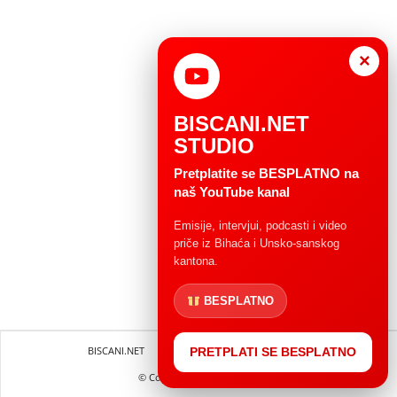
×
BISCANI.NET
STUDIO
Pretplatite se BESPLATNO na
naš YouTube kanal
Emisije, intervjui, podcasti i video
priče iz Bihaća i Unsko-sanskog
kantona.
BESPLATNO
BISCANI.NET
Impressum
Uvjeti korištenja
PRETPLATI SE BESPLATNO
© Copryright 2004 - 2025.