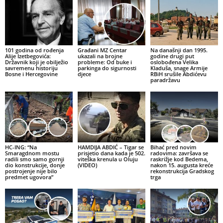
101 godina od rođenja
Građani MZ Centar
Na današnji dan 1995.
Alije Izetbegovića:
ukazali na brojne
godine drugi put
Državnik koji je obilježio
probleme: Od buke i
oslobođena Velika
savremenu historiju
parkinga do sigurnosti
Kladuša, snage Armije
Bosne i Hercegovine
djece
RBiH srušile Abdićevu
paradržavu
HC-ING: “Na
HAMDIJA ABDIĆ – Tigar se
Bihać pred novim
Smaragdnom mostu
prisjetio dana kada je 502.
radovima: završava se
radili smo samo gornji
viteška krenula u Oluju
raskrižje kod Bedema,
dio konstrukcije, donje
(VIDEO)
nakon 15. augusta kreće
postrojenje nije bilo
rekonstrukcija Gradskog
predmet ugovora”
trga