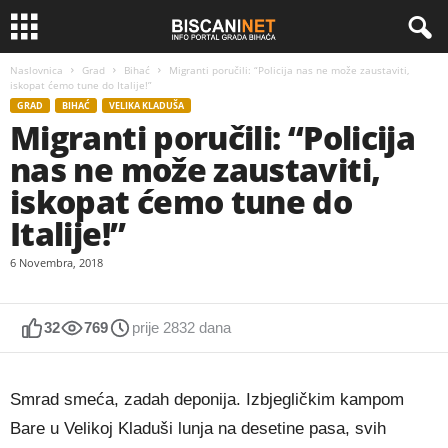
Naslovnica
Grad
Bihać
Migranti poručili: “Policija nas ne može zaustaviti,
iskopat ćemo tune do Italije!”
GRAD
BIHAĆ
VELIKA KLADUŠA
Migranti poručili: “Policija
nas ne može zaustaviti,
iskopat ćemo tune do
Italije!”
6 Novembra, 2018
32
769
prije 2832 dana
Smrad smeća, zadah deponija. Izbjegličkim kampom
Bare u Velikoj Kladuši lunja na desetine pasa, svih