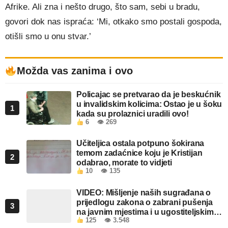
Afrike. Ali zna i nešto drugo, što sam, sebi u bradu,
govori dok nas ispraća: ‘Mi, otkako smo postali gospoda,
otišli smo u onu stvar.’
Možda vas zanima i ovo
Policajac se pretvarao da je beskućnik
u invalidskim kolicima: Ostao je u šoku
1
kada su prolaznici uradili ovo!
6
👁 269
Učiteljica ostala potpuno šokirana
temom zadaćnice koju je Kristijan
2
odabrao, morate to vidjeti
10
👁 135
VIDEO: Mišljenje naših sugrađana o
prijedlogu zakona o zabrani pušenja
3
na javnim mjestima i u ugostiteljskim
125
👁 3.548
objektima u FBiH