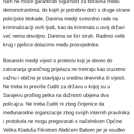
nam ne može garantirati sigurnost za boravka među
demonstrantima, do kojih je potrebno doći s druge strane
policijske blokade. Danima mediji svesrdno rade na
kriminalizaciji ovih ljudi, kao da kriminala u ovoj državi
već nema dovoljno. Danima se širi strah. Radimo velik
krug i pješice dolazimo među prosvjednike.
Bosanski mediji vijest o protestu koji je doveo do
zatvaranja graničnog prijelaza ne tretiraju kao izuzetno
važnu i obično je stavljaju u sredinu dnevnika ili vijesti.
Ne treba to previše čuditi za državu u kojoj su u
Sarajevu prošlog petka na dužnosti ubijena dva
policajca. Ne treba čuditi ni zbog činjenice da
međunarodne organizacije zbog svojih internih pravilnika
i protokola ne mogu pregovarati s načelnikom Općine
Velika Kladuša Fikretom Abdićem Babom jer je osuđen