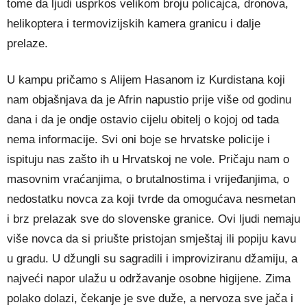
tome da ljudi usprkos velikom broju policajca, dronova,
helikoptera i termovizijskih kamera granicu i dalje
prelaze.
U kampu pričamo s Alijem Hasanom iz Kurdistana koji
nam objašnjava da je Afrin napustio prije više od godinu
dana i da je ondje ostavio cijelu obitelj o kojoj od tada
nema informacije. Svi oni boje se hrvatske policije i
ispituju nas zašto ih u Hrvatskoj ne vole. Pričaju nam o
masovnim vraćanjima, o brutalnostima i vrijeđanjima, o
nedostatku novca za koji tvrde da omogućava nesmetan
i brz prelazak sve do slovenske granice. Ovi ljudi nemaju
više novca da si priušte pristojan smještaj ili popiju kavu
u gradu. U džungli su sagradili i improviziranu džamiju, a
najveći napor ulažu u održavanje osobne higijene. Zima
polako dolazi, čekanje je sve duže, a nervoza sve jača i