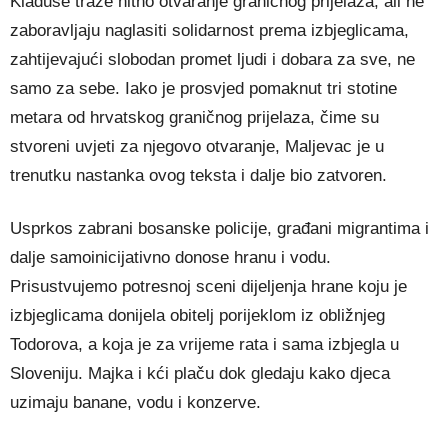
Kladuše traže hitno otvaranje graničnog prijelaza, ali ne
zaboravljaju naglasiti solidarnost prema izbjeglicama,
zahtijevajući slobodan promet ljudi i dobara za sve, ne
samo za sebe. Iako je prosvjed pomaknut tri stotine
metara od hrvatskog graničnog prijelaza, čime su
stvoreni uvjeti za njegovo otvaranje, Maljevac je u
trenutku nastanka ovog teksta i dalje bio zatvoren.
Usprkos zabrani bosanske policije, građani migrantima i
dalje samoinicijativno donose hranu i vodu.
Prisustvujemo potresnoj sceni dijeljenja hrane koju je
izbjeglicama donijela obitelj porijeklom iz obližnjeg
Todorova, a koja je za vrijeme rata i sama izbjegla u
Sloveniju. Majka i kći plaču dok gledaju kako djeca
uzimaju banane, vodu i konzerve.