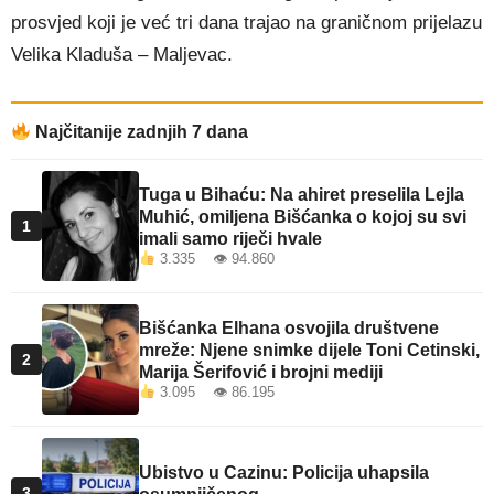
prosvjed koji je već tri dana trajao na graničnom prijelazu
Velika Kladuša – Maljevac.
Najčitanije zadnjih 7 dana
Tuga u Bihaću: Na ahiret preselila Lejla
Muhić, omiljena Bišćanka o kojoj su svi
1
imali samo riječi hvale
3.335 👁 94.860
Bišćanka Elhana osvojila društvene
mreže: Njene snimke dijele Toni Cetinski,
2
Marija Šerifović i brojni mediji
3.095 👁 86.195
Ubistvo u Cazinu: Policija uhapsila
3