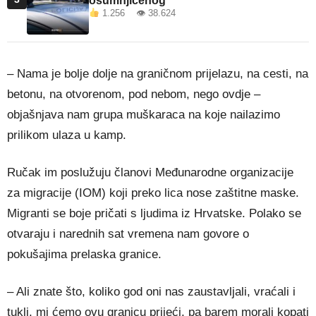
osumnjičenog
1.256 👁 38.624
– Nama je bolje dolje na graničnom prijelazu, na cesti, na
betonu, na otvorenom, pod nebom, nego ovdje –
objašnjava nam grupa muškaraca na koje nailazimo
prilikom ulaza u kamp.
Ručak im poslužuju članovi Međunarodne organizacije
za migracije (IOM) koji preko lica nose zaštitne maske.
Migranti se boje pričati s ljudima iz Hrvatske. Polako se
otvaraju i narednih sat vremena nam govore o
pokušajima prelaska granice.
– Ali znate što, koliko god oni nas zaustavljali, vraćali i
tukli, mi ćemo ovu granicu prijeći, pa barem morali kopati