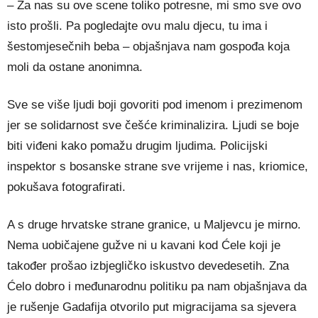
– Za nas su ove scene toliko potresne, mi smo sve ovo
isto prošli. Pa pogledajte ovu malu djecu, tu ima i
šestomjesečnih beba – objašnjava nam gospođa koja
moli da ostane anonimna.
Sve se više ljudi boji govoriti pod imenom i prezimenom
jer se solidarnost sve češće kriminalizira. Ljudi se boje
biti viđeni kako pomažu drugim ljudima. Policijski
inspektor s bosanske strane sve vrijeme i nas, kriomice,
pokušava fotografirati.
A s druge hrvatske strane granice, u Maljevcu je mirno.
Nema uobičajene gužve ni u kavani kod Ćele koji je
također prošao izbjegličko iskustvo devedesetih. Zna
Ćelo dobro i međunarodnu politiku pa nam objašnjava da
je rušenje Gadafija otvorilo put migracijama sa sjevera