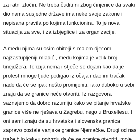
za ratni zločin. Ne treba čuditi ni zbog činjenice da svaki
dio nama susjedne države ima neke svoje zakone i
nepisana pravila po kojima funkcionira. To je nova
situacija za sve, i za izbjeglice i za organizacije.
A među njima su osim obitelji s malom djecom
najzastupljeniji mladići, među kojima je velik broj
tinejdžera. Tenzija nema i stječe se dojam kao da je
protest mnoge ljude podigao iz očaja i dao im tračak
nade da će se ipak nešto promijeniti, iako duboko u sebi
znaju da se granice neće otvoriti. Iz razgovora
saznajemo da dobro razumiju kako se pitanje hrvatske
granice više ne rješava u Zagrebu, nego u Bruxellesu. I
oni sami znaju da su hrvatska i slovenska granica
zapravo postale vanjske granice Njemačke. Drugi od nas
traže bilo kakvu potvrdu da će se granice otvoriti, mole