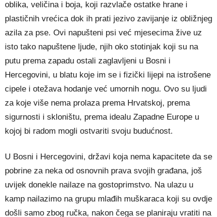
oblika, veličina i boja, koji razvlače ostatke hrane i
plastičnih vrećica dok ih prati jezivo zavijanje iz obližnjeg
azila za pse. Ovi napušteni psi već mjesecima žive uz
isto tako napuštene ljude, njih oko stotinjak koji su na
putu prema zapadu ostali zaglavljeni u Bosni i
Hercegovini, u blatu koje im se i fizički lijepi na istrošene
cipele i otežava hodanje već umornih nogu. Ovo su ljudi
za koje više nema prolaza prema Hrvatskoj, prema
sigurnosti i skloništu, prema idealu Zapadne Europe u
kojoj bi radom mogli ostvariti svoju budućnost.
U Bosni i Hercegovini, državi koja nema kapacitete da se
pobrine za neka od osnovnih prava svojih građana, još
uvijek donekle nailaze na gostoprimstvo. Na ulazu u
kamp nailazimo na grupu mlađih muškaraca koji su ovdje
došli samo zbog ručka, nakon čega se planiraju vratiti na