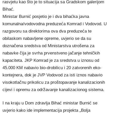
rasvjetu kao što je to situacija sa Gradskom galerijom
Bihać.
Ministar Burnić posjetio je i dva bihaćka javna
komunalna/vodovodna preduzeća Komrad i Vodovod. U
razgovoru sa direktorima ova dva preduzeća te
obilaskom nabavljene opreme, uvjerio se da su
doznačena sredstva od Ministarstva utrošena za
nabavke čija je svrha prvenstveno jačanje tehničkih
kapaciteta. JKP Komrad je za sredstva u iznosu od
45.000 KM nabavio bio-drobilicu i 20 zatvorenih eko-
kontejnera, dok je JVP Vodovod za isti iznos nabavio
visokotlačnu prikolicu za proštopavanje kanalizacionih
cijevi i opremu za održavanje kanalizacionog sistema.
I na kraju u Dom zdravlja Bihać ministar Burnić se
uvjerio kako ide implementacija projekta „Bolja