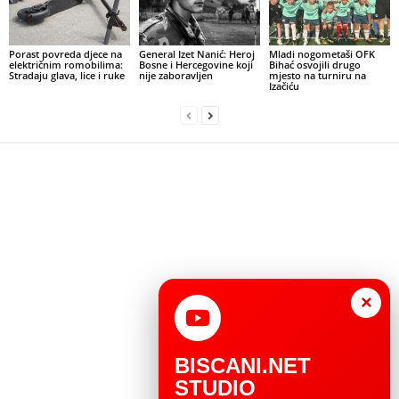
Porast povreda djece na
General Izet Nanić: Heroj
Mladi nogometaši OFK
električnim romobilima:
Bosne i Hercegovine koji
Bihać osvojili drugo
Stradaju glava, lice i ruke
nije zaboravljen
mjesto na turniru na
Izačiću
×
BISCANI.NET
STUDIO