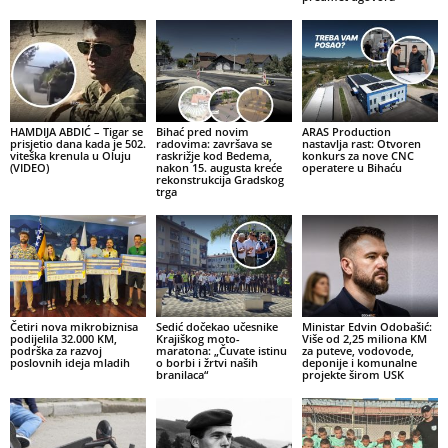
HAMDIJA ABDIĆ – Tigar se
Bihać pred novim
ARAS Production
prisjetio dana kada je 502.
radovima: završava se
nastavlja rast: Otvoren
viteška krenula u Oluju
raskrižje kod Bedema,
konkurs za nove CNC
(VIDEO)
nakon 15. augusta kreće
operatere u Bihaću
rekonstrukcija Gradskog
trga
Četiri nova mikrobiznisa
Sedić dočekao učesnike
Ministar Edvin Odobašić:
podijelila 32.000 KM,
Krajiškog moto-
Više od 2,25 miliona KM
podrška za razvoj
maratona: „Čuvate istinu
za puteve, vodovode,
poslovnih ideja mladih
o borbi i žrtvi naših
deponije i komunalne
branilaca“
projekte širom USK