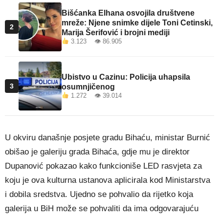
Bišćanka Elhana osvojila društvene
mreže: Njene snimke dijele Toni Cetinski,
2
Marija Šerifović i brojni mediji
3.123 👁 86.905
Ubistvo u Cazinu: Policija uhapsila
3
osumnjičenog
1.272 👁 39.014
U okviru današnje posjete gradu Bihaću, ministar Burnić
obišao je galeriju grada Bihaća, gdje mu je direktor
Dupanović pokazao kako funkcioniše LED rasvjeta za
koju je ova kulturna ustanova aplicirala kod Ministarstva
i dobila sredstva. Ujedno se pohvalio da rijetko koja
galerija u BiH može se pohvaliti da ima odgovarajuću