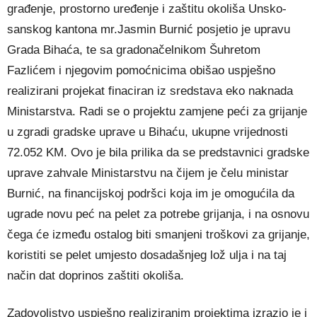
građenje, prostorno uređenje i zaštitu okoliša Unsko-
sanskog kantona mr.Jasmin Burnić posjetio je upravu
Grada Bihaća, te sa gradonačelnikom Šuhretom
Fazlićem i njegovim pomoćnicima obišao uspješno
realizirani projekat finaciran iz sredstava eko naknada
Ministarstva. Radi se o projektu zamjene peći za grijanje
u zgradi gradske uprave u Bihaću, ukupne vrijednosti
72.052 KM. Ovo je bila prilika da se predstavnici gradske
uprave zahvale Ministarstvu na čijem je čelu ministar
Burnić, na financijskoj podršci koja im je omogućila da
ugrade novu peć na pelet za potrebe grijanja, i na osnovu
čega će između ostalog biti smanjeni troškovi za grijanje,
koristiti se pelet umjesto dosadašnjeg lož ulja i na taj
način dat doprinos zaštiti okoliša.
Zadovoljstvo uspješno realiziranim projektima izrazio je i