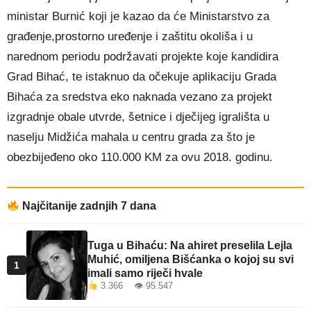
ministar Burnić koji je kazao da će Ministarstvo za
građenje,prostorno uređenje i zaštitu okoliša i u
narednom periodu podržavati projekte koje kandidira
Grad Bihać, te istaknuo da očekuje aplikaciju Grada
Bihaća za sredstva eko naknada vezano za projekt
izgradnje obale utvrde, šetnice i dječijeg igrališta u
naselju Midžića mahala u centru grada za što je
obezbijeđeno oko 110.000 KM za ovu 2018. godinu.
Najčitanije zadnjih 7 dana
Tuga u Bihaću: Na ahiret preselila Lejla
Muhić, omiljena Bišćanka o kojoj su svi
1
imali samo riječi hvale
3.366 👁 95.547