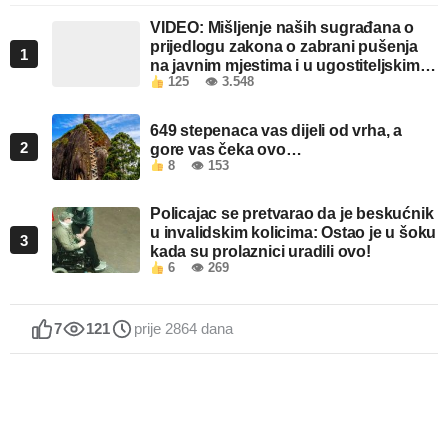
VIDEO: Mišljenje naših sugrađana o
prijedlogu zakona o zabrani pušenja
1
na javnim mjestima i u ugostiteljskim
125
👁 3.548
objektima u FBiH
649 stepenaca vas dijeli od vrha, a
2
gore vas čeka ovo…
8
👁 153
Policajac se pretvarao da je beskućnik
u invalidskim kolicima: Ostao je u šoku
3
kada su prolaznici uradili ovo!
6
👁 269
7
121
prije 2864 dana