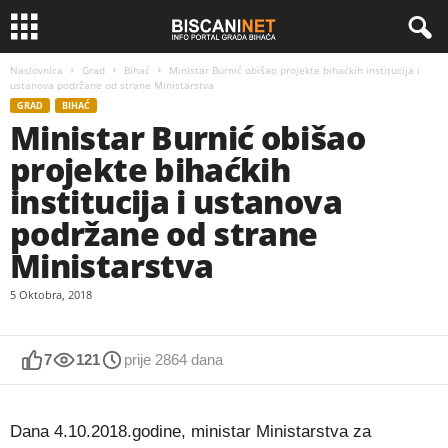
Naslovnica
Grad
Bihać
Ministar Burnić obišao projekte bihaćkih institucija i
ustanova podržane od strane Ministarstva
GRAD
BIHAĆ
Ministar Burnić obišao
projekte bihaćkih
institucija i ustanova
podržane od strane
Ministarstva
5 Oktobra, 2018
7
121
prije 2864 dana
Dana 4.10.2018.godine, ministar Ministarstva za