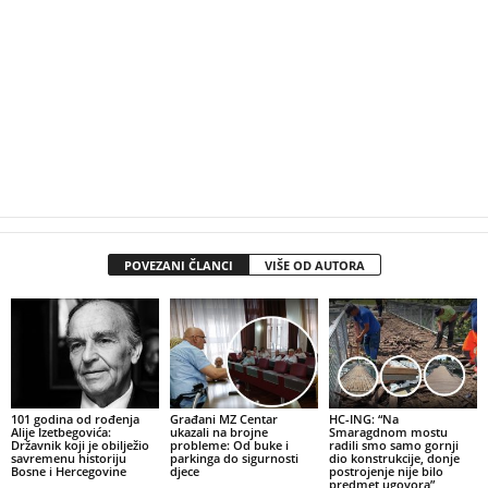
POVEZANI ČLANCI
VIŠE OD AUTORA
101 godina od rođenja
Građani MZ Centar
HC-ING: “Na
Alije Izetbegovića:
ukazali na brojne
Smaragdnom mostu
Državnik koji je obilježio
probleme: Od buke i
radili smo samo gornji
savremenu historiju
parkinga do sigurnosti
dio konstrukcije, donje
Bosne i Hercegovine
djece
postrojenje nije bilo
predmet ugovora”