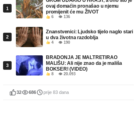
GROM UDARIO U HRAST, a ono što je
ovaj domaćin pronašao u njemu
1
promijenit će mu ŽIVOT
6
👁 136
Znanstvenici: Ljudsko tijelo naglo stari
2
u dva životna razdoblja
4
👁 190
BRADONJA JE MALTRETIRAO
MALIŠU: Ali nije znao da je mališa
3
BOKSER! (VIDEO)
8
👁 20.093
32
686
prije 83 dana