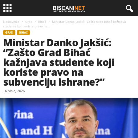
Naslovnica
Grad
Bihać
Ministar Danko Jakšić: “Zašto Grad Bihać kažnjava
studente koji koriste pravo na...
GRAD
BIHAĆ
Ministar Danko Jakšić:
“Zašto Grad Bihać
kažnjava studente koji
koriste pravo na
subvenciju ishrane?”
16 Maja, 2026