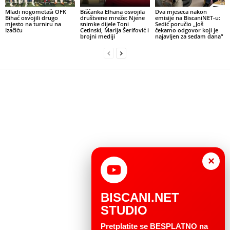
Mladi nogometaši OFK
Bišćanka Elhana osvojila
Dva mjeseca nakon
Bihać osvojili drugo
društvene mreže: Njene
emisije na BiscaniNET-u:
mjesto na turniru na
snimke dijele Toni
Sedić poručio „Još
Izačiću
Cetinski, Marija Šerifović i
čekamo odgovor koji je
brojni mediji
najavljen za sedam dana“
×
BISCANI.NET
STUDIO
Pretplatite se BESPLATNO na