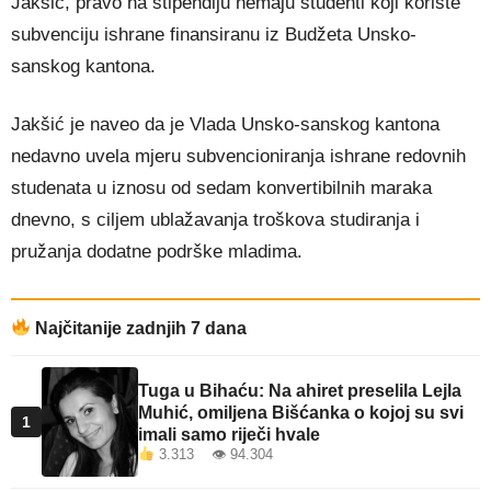
Jakšić, pravo na stipendiju nemaju studenti koji koriste
subvenciju ishrane finansiranu iz Budžeta Unsko-
sanskog kantona.
Jakšić je naveo da je Vlada Unsko-sanskog kantona
nedavno uvela mjeru subvencioniranja ishrane redovnih
studenata u iznosu od sedam konvertibilnih maraka
dnevno, s ciljem ublažavanja troškova studiranja i
pružanja dodatne podrške mladima.
Najčitanije zadnjih 7 dana
Tuga u Bihaću: Na ahiret preselila Lejla
Muhić, omiljena Bišćanka o kojoj su svi
1
imali samo riječi hvale
3.313 👁 94.304