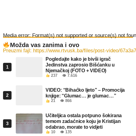
Media error: Format(s) not supported or source(s) not fou
Možda vas zanima i ovo
Preuzmi fajl: https://www.rtvusk.ba/files/post-v
Pogledajte kako je bivši igrač
Jedinstva zaprosio Bišćanku u
1
Njemačkoj (FOTO + VIDEO)
00:00
237
👁 7.616
VIDEO: “Bihaćko ljeto” – Promocija
2
knjige: “Glumac… je glumac…”
21
👁 866
Učiteljica ostala potpuno šokirana
temom zadaćnice koju je Kristijan
3
odabrao, morate to vidjeti
10
👁 135