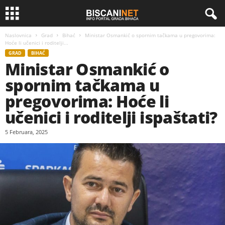
Naslovnica
Grad
Bihać
Ministar Osmankić o spornim tačkama u pregovorima:
Hoće li učenici i roditelji...
GRAD
BIHAĆ
Ministar Osmankić o
spornim tačkama u
pregovorima: Hoće li
učenici i roditelji ispaštati?
5 Februara, 2025