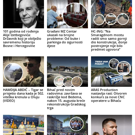
101 godina od rođenja
Građani MZ Centar
HC-ING: “Na
Alije Izetbegovića:
ukazali na brojne
Smaragdnom mostu
Državnik koji je obilježio
probleme: Od buke i
radili smo samo gornji
savremenu historiju
parkinga do sigurnosti
dio konstrukcije, donje
Bosne i Hercegovine
djece
postrojenje nije bilo
predmet ugovora”
HAMDIJA ABDIĆ – Tigar se
Bihać pred novim
ARAS Production
prisjetio dana kada je 502.
radovima: završava se
nastavlja rast: Otvoren
viteška krenula u Oluju
raskrižje kod Bedema,
konkurs za nove CNC
(VIDEO)
nakon 15. augusta kreće
operatere u Bihaću
rekonstrukcija Gradskog
trga