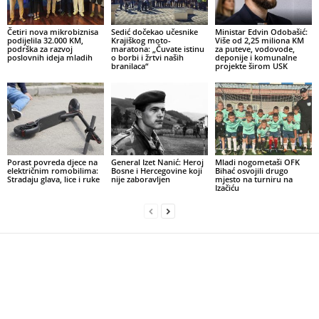
Četiri nova mikrobiznisa
Sedić dočekao učesnike
Ministar Edvin Odobašić:
podijelila 32.000 KM,
Krajiškog moto-
Više od 2,25 miliona KM
podrška za razvoj
maratona: „Čuvate istinu
za puteve, vodovode,
poslovnih ideja mladih
o borbi i žrtvi naših
deponije i komunalne
branilaca“
projekte širom USK
Porast povreda djece na
General Izet Nanić: Heroj
Mladi nogometaši OFK
električnim romobilima:
Bosne i Hercegovine koji
Bihać osvojili drugo
Stradaju glava, lice i ruke
nije zaboravljen
mjesto na turniru na
Izačiću