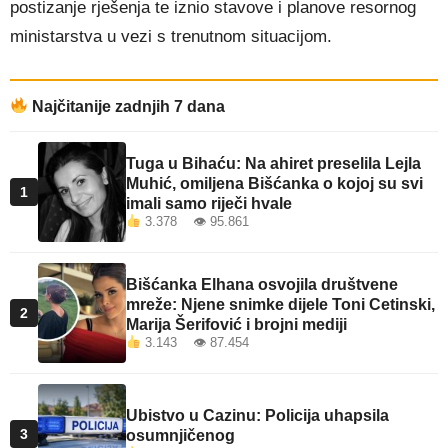
postizanje rješenja te iznio stavove i planove resornog
ministarstva u vezi s trenutnom situacijom.
Najčitanije zadnjih 7 dana
Tuga u Bihaću: Na ahiret preselila Lejla
Muhić, omiljena Bišćanka o kojoj su svi
1
imali samo riječi hvale
3.378 👁 95.861
Bišćanka Elhana osvojila društvene
mreže: Njene snimke dijele Toni Cetinski,
2
Marija Šerifović i brojni mediji
3.143 👁 87.454
Ubistvo u Cazinu: Policija uhapsila
3
osumnjičenog