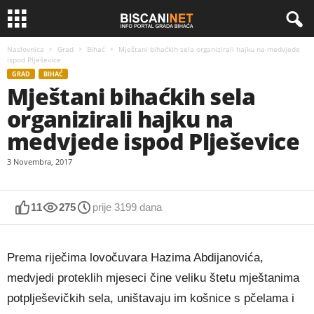
Naslovnica
Grad
Bihać
Mještani bihaćkih sela organizirali hajku na medvjede
ispod Plješevice
GRAD
BIHAĆ
Mještani bihaćkih sela
organizirali hajku na
medvjede ispod Plješevice
3 Novembra, 2017
11
275
prije 3199 dana
Prema riječima lovočuvara Hazima Abdijanovića,
medvjedi proteklih mjeseci čine veliku štetu mještanima
potplješevičkih sela, uništavaju im košnice s pčelama i