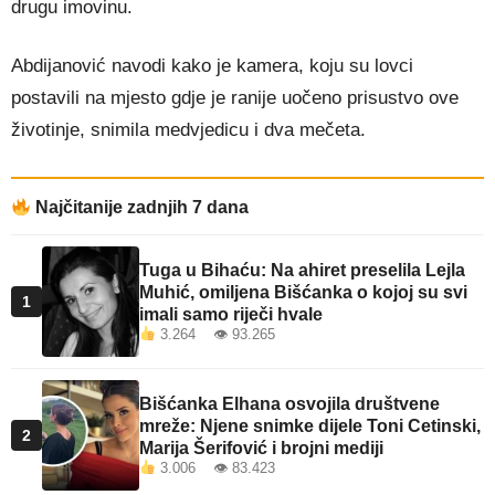
drugu imovinu.
Abdijanović navodi kako je kamera, koju su lovci
postavili na mjesto gdje je ranije uočeno prisustvo ove
životinje, snimila medvjedicu i dva mečeta.
Najčitanije zadnjih 7 dana
Tuga u Bihaću: Na ahiret preselila Lejla
Muhić, omiljena Bišćanka o kojoj su svi
1
imali samo riječi hvale
3.264 👁 93.265
Bišćanka Elhana osvojila društvene
mreže: Njene snimke dijele Toni Cetinski,
2
Marija Šerifović i brojni mediji
3.006 👁 83.423