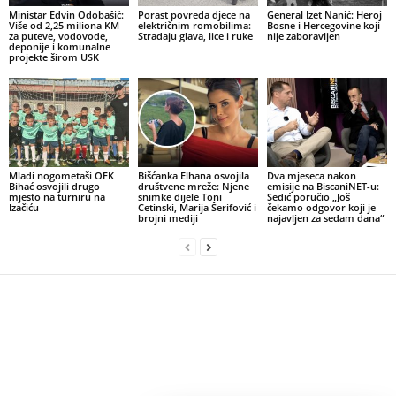
Ministar Edvin Odobašić:
Porast povreda djece na
General Izet Nanić: Heroj
Više od 2,25 miliona KM
električnim romobilima:
Bosne i Hercegovine koji
za puteve, vodovode,
Stradaju glava, lice i ruke
nije zaboravljen
deponije i komunalne
projekte širom USK
Mladi nogometaši OFK
Bišćanka Elhana osvojila
Dva mjeseca nakon
Bihać osvojili drugo
društvene mreže: Njene
emisije na BiscaniNET-u:
mjesto na turniru na
snimke dijele Toni
Sedić poručio „Još
Izačiću
Cetinski, Marija Šerifović i
čekamo odgovor koji je
brojni mediji
najavljen za sedam dana“