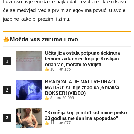
Lovci su uvjereni da će hajka dati rezultate i kažu kako
će se medvjedi već s prvim snjegovima povući u svoje
jazbine kako bi prezimili zimu.
Možda vas zanima i ovo
Učiteljica ostala potpuno šokirana
temom zadaćnice koju je Kristijan
1
odabrao, morate to vidjeti
10
👁 135
BRADONJA JE MALTRETIRAO
MALIŠU: Ali nije znao da je mališa
2
BOKSER! (VIDEO)
8
👁 20.093
“Komšija koji je mlađi od mene preko
3
20 godina me danima spopadao”
11
👁 677