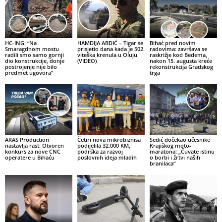
HC-ING: “Na
HAMDIJA ABDIĆ – Tigar se
Bihać pred novim
Smaragdnom mostu
prisjetio dana kada je 502.
radovima: završava se
radili smo samo gornji
viteška krenula u Oluju
raskrižje kod Bedema,
dio konstrukcije, donje
(VIDEO)
nakon 15. augusta kreće
postrojenje nije bilo
rekonstrukcija Gradskog
predmet ugovora”
trga
ARAS Production
Četiri nova mikrobiznisa
Sedić dočekao učesnike
nastavlja rast: Otvoren
podijelila 32.000 KM,
Krajiškog moto-
konkurs za nove CNC
podrška za razvoj
maratona: „Čuvate istinu
operatere u Bihaću
poslovnih ideja mladih
o borbi i žrtvi naših
branilaca“