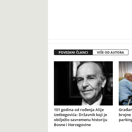
POVEZANI ČLANCI
VIŠE OD AUTORA
101 godina od rođenja Alije
Građan
Izetbegovića: Državnik koji je
brojne 
obilježio savremenu historiju
parking
Bosne i Hercegovine