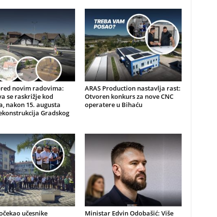
pred novim radovima:
ARAS Production nastavlja rast:
a se raskrižje kod
Otvoren konkurs za nove CNC
, nakon 15. augusta
operatere u Bihaću
ekonstrukcija Gradskog
očekao učesnike
Ministar Edvin Odobašić: Više