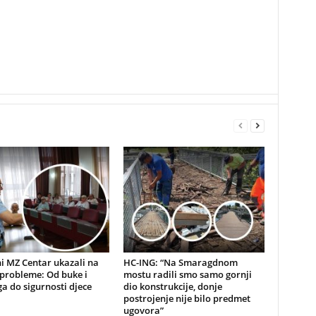
i MZ Centar ukazali na
HC-ING: “Na Smaragdnom
probleme: Od buke i
mostu radili smo samo gornji
a do sigurnosti djece
dio konstrukcije, donje
postrojenje nije bilo predmet
ugovora”