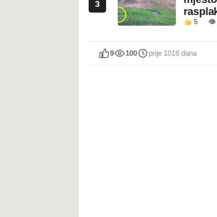
3
rasplak
5
👁
9
100
prije 1018 dana