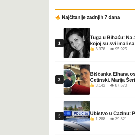
Najčitanije zadnjih 7 dana
Tuga u Bihaću: Na a
1
kojoj su svi imali sa
3.378 👁 95.925
Bišćanka Elhana osv
2
Cetinski, Marija Šeri
3.143 👁 87.570
Ubistvo u Cazinu: P
3
1.288 👁 39.321