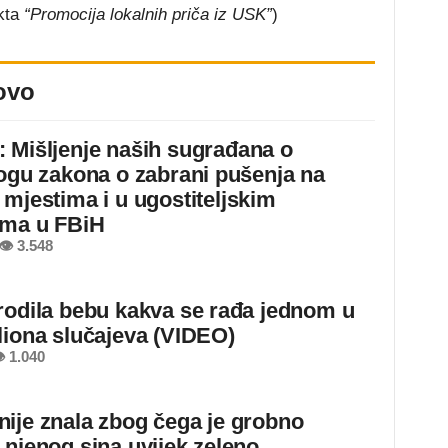
ekta
“Promocija lokalnih priča iz USK”
)
ovo
 Mišljenje naših sugrađana o
logu zakona o zabrani pušenja na
 mjestima i u ugostiteljskim
ima u FBiH
👁 3.548
rodila bebu kakva se rađa jednom u
liona slučajeva (VIDEO)
 1.040
ije znala zbog čega je grobno
 njenog sina uvijek zeleno,