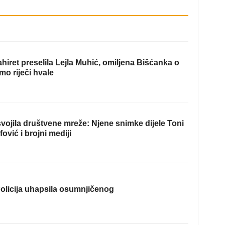
hiret preselila Lejla Muhić, omiljena Bišćanka o
mo riječi hvale
ojila društvene mreže: Njene snimke dijele Toni
fović i brojni mediji
olicija uhapsila osumnjičenog