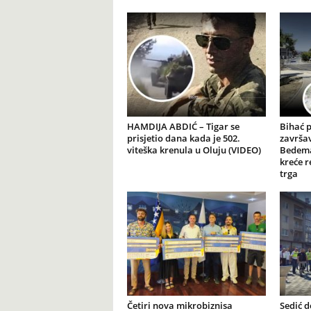
HAMDIJA ABDIĆ – Tigar se
Bihać 
prisjetio dana kada je 502.
završav
viteška krenula u Oluju (VIDEO)
Bedema
kreće r
trga
Četiri nova mikrobiznisa
Sedić d