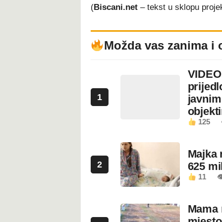
(
Biscani.net
– tekst u sklopu proj
Možda vas zanima i 
VIDEO:
prijed
1
javnim
objekt
125
Majka 
2
625 mi
11

Mama n
mjesto