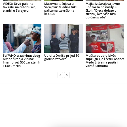
VIDEO: Drvo palo na
Masovna tučnjava u
Majka iz Sarajeva javno
taksistu na autobuskoj
Sarajevu: Mladića tukli
upozorila na nasilje u
stanici u Sarajevu
palicama, završio na
školi: “Djeca dolaze u
KCUS-u
strahu, ovo više nisu
obične svađe”
Šef WHO-a zabrinut zbog
Ubici iz Drniša prijeti 50
Muškarac ubio bivšu
brzine širenja virusa:
godina zatvora
suprugu i još četiri osobe:
Imamo već 500 zaraženih
Među žrtvama pastir i
i 130 umrlih
vozač kamiona