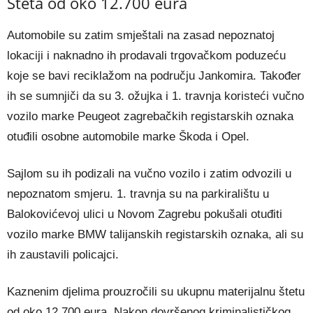
Šteta od oko 12.700 eura
Automobile su zatim smještali na zasad nepoznatoj
lokaciji i naknadno ih prodavali trgovačkom poduzeću
koje se bavi reciklažom na području Jankomira. Također
ih se sumnjiči da su 3. ožujka i 1. travnja koristeći vučno
vozilo marke Peugeot zagrebačkih registarskih oznaka
otuđili osobne automobile marke Škoda i Opel.
Sajlom su ih podizali na vučno vozilo i zatim odvozili u
nepoznatom smjeru. 1. travnja su na parkiralištu u
Balokovićevoj ulici u Novom Zagrebu pokušali otuđiti
vozilo marke BMW talijanskih registarskih oznaka, ali su
ih zaustavili policajci.
Kaznenim djelima prouzročili su ukupnu materijalnu štetu
od oko 12.700 eura. Nakon dovršenog kriminalističkog