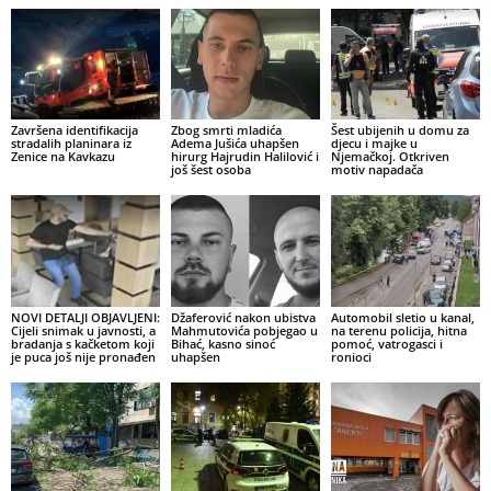
Završena identifikacija
Zbog smrti mladića
Šest ubijenih u domu za
stradalih planinara iz
Adema Jušića uhapšen
djecu i majke u
Zenice na Kavkazu
hirurg Hajrudin Halilović i
Njemačkoj. Otkriven
još šest osoba
motiv napadača
NOVI DETALJI OBJAVLJENI:
Džaferović nakon ubistva
Automobil sletio u kanal,
Cijeli snimak u javnosti, a
Mahmutovića pobjegao u
na terenu policija, hitna
bradanja s kačketom koji
Bihać, kasno sinoć
pomoć, vatrogasci i
je puca još nije pronađen
uhapšen
ronioci