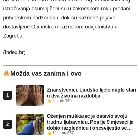
istraživanja osumnjičeni su u zakonskom roku predani
pritvorskom nadzorniku, dok su kaznene prijave
dostavljene Općinskom kaznenom odvjetništvu u
Zagrebu.
(index.hr)
Možda vas zanima i ovo
Znanstvenici: Ljudsko tijelo naglo stari
1
u dva životna razdoblja
4
👁 190
Oženjen muškarac je ostavio svoju
trudnu ljubavnicu. Poslije 9 mjeseci je
2
dobio razglednicu i onesvijestio se
11
👁 857
kada je pročitao šta piše!