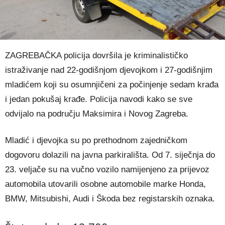
ZAGREBAČKA policija dovršila je kriminalističko
istraživanje nad 22-godišnjom djevojkom i 27-godišnjim
mladićem koji su osumnjičeni za počinjenje sedam krađa
i jedan pokušaj krađe. Policija navodi kako se sve
odvijalo na području Maksimira i Novog Zagreba.
Mladić i djevojka su po prethodnom zajedničkom
dogovoru dolazili na javna parkirališta. Od 7. siječnja do
23. veljače su na vučno vozilo namijenjeno za prijevoz
automobila utovarili osobne automobile marke Honda,
BMW, Mitsubishi, Audi i Škoda bez registarskih oznaka.