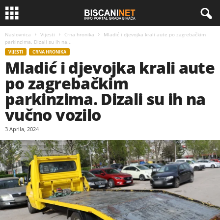
Naslovnica
Vijesti
Crna hronika
Mladić i djevojka krali aute po zagrebačkim
parkinzima. Dizali su ih na...
VIJESTI
CRNA HRONIKA
Mladić i djevojka krali aute
po zagrebačkim
parkinzima. Dizali su ih na
vučno vozilo
3 Aprila, 2024