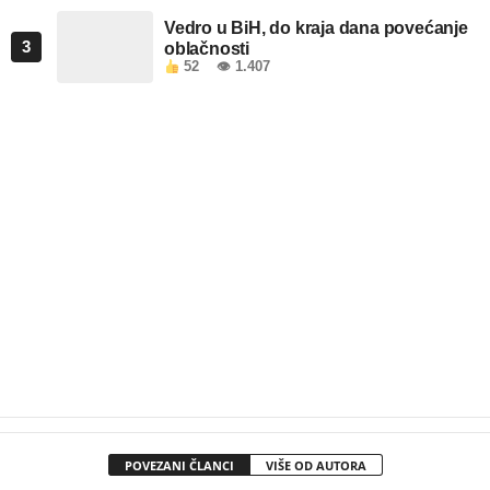
Vedro u BiH, do kraja dana povećanje
3
oblačnosti
52
👁 1.407
POVEZANI ČLANCI
VIŠE OD AUTORA