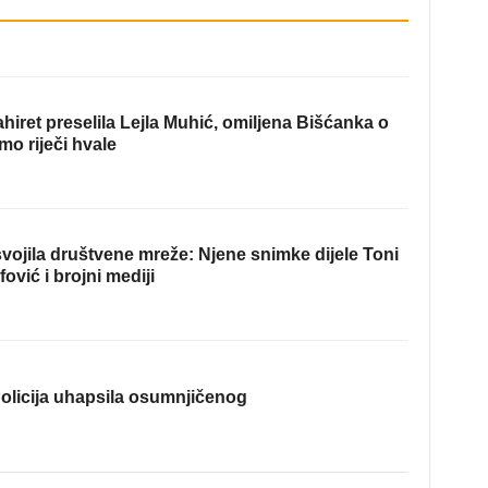
hiret preselila Lejla Muhić, omiljena Bišćanka o
mo riječi hvale
ojila društvene mreže: Njene snimke dijele Toni
fović i brojni mediji
olicija uhapsila osumnjičenog