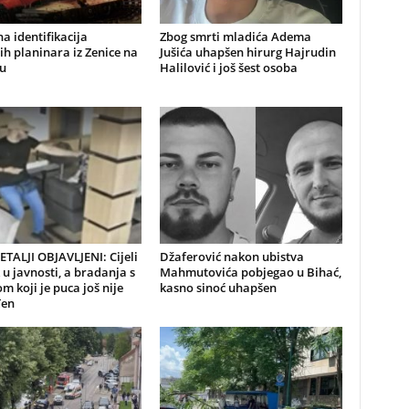
a identifikacija
Zbog smrti mladića Adema
ih planinara iz Zenice na
Jušića uhapšen hirurg Hajrudin
u
Halilović i još šest osoba
TALJI OBJAVLJENI: Cijeli
Džaferović nakon ubistva
u javnosti, a bradanja s
Mahmutovića pobjegao u Bihać,
m koji je puca još nije
kasno sinoć uhapšen
đen