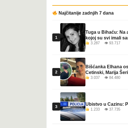
Najčitanije zadnjih 7 dana
Tuga u Bihaću: Na a
1
kojoj su svi imali sa
3.287 👁 93.717
Bišćanka Elhana osv
2
Cetinski, Marija Šeri
3.037 👁 84.480
Ubistvo u Cazinu: P
3
1.233 👁 37.735