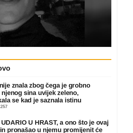
ovo
ije znala zbog čega je grobno
 njenog sina uvijek zeleno,
ala se kad je saznala istinu
 257
DARIO U HRAST, a ono što je ovaj
n pronašao u njemu promijenit će