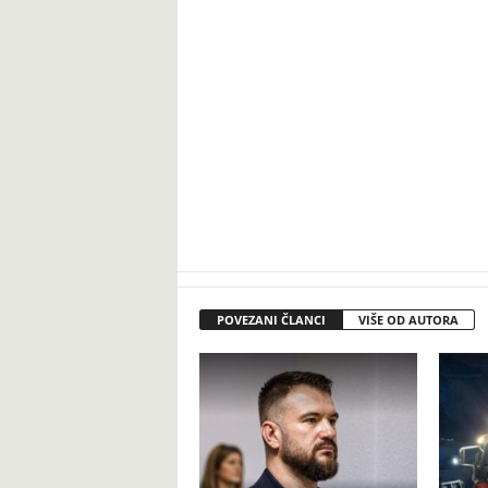
POVEZANI ČLANCI
VIŠE OD AUTORA