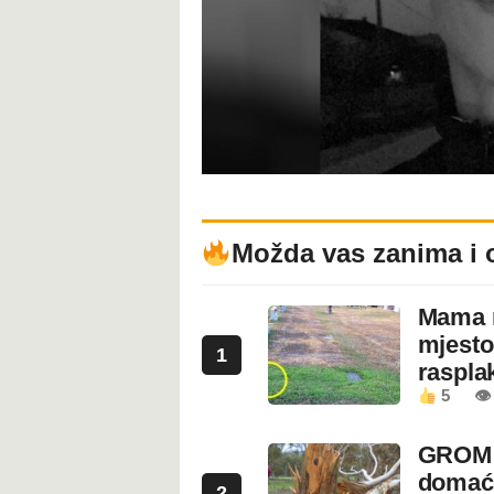
Možda vas zanima i 
Mama n
mjesto
1
rasplak
5
👁
GROM U
domaći
2