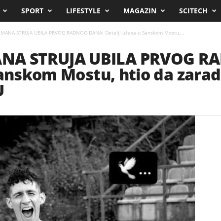
SPORT
LIFESTYLE
MAGAZIN
SCITECH
ANA STRUJA UBILA PRVOG RADNOG DANA: Detalji užasa u Sanskom Mostu,...
A STRUJA UBILA PRVOG R
anskom Mostu, htio da zaradi 
U