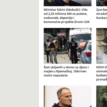
Ministar Edvin Odobašić: Više
Završen
od 2,25 miliona KM za puteve,
stradal
vodovode, deponije i
Kavkaz
komunalne projekte širom USK
Šest ubijenih u domu za djecu i
NOVI DE
majke u Njemačkoj. Otkriven
snimak 
motiv napadača
kačketo
prona