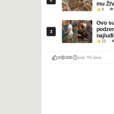
mu ŽI
6
👁
Ovo su
podzem
3
najluđ
11

3
225
prije 755 dana