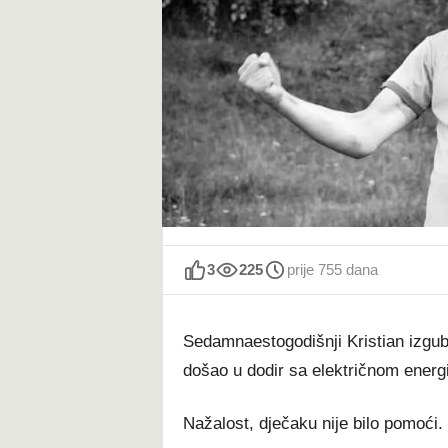
t
3
225
prije 755 dana
Sedamnaestogodišnji Kristian izgub
došao u dodir sa električnom energ
Nažalost, dječaku nije bilo pomoći.