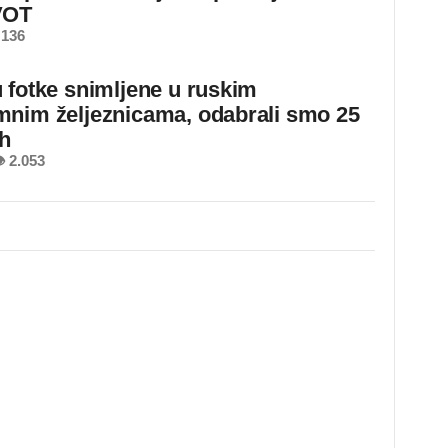
VOT
 136
 fotke snimljene u ruskim
nim željeznicama, odabrali smo 25
ih
 2.053