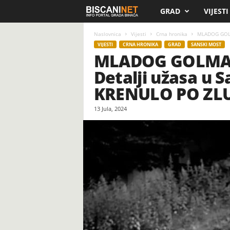
GRAD
VIJESTI
B
i
Naslovnica
Vijesti
Crna hronika
MLADOG GOLM
VIJESTI
CRNA HRONIKA
GRAD
SANSKI MOST
MLADOG GOLMAN
s
Detalji užasa u S
c
KRENULO PO ZL
a
13 Jula, 2024
n
i
.
n
e