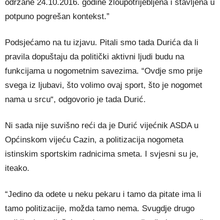
održane 24.10.2016. godine zloupotrijebljena i stavljena u
potpuno pogrešan kontekst.”
Podsjećamo na tu izjavu. Pitali smo tada Durića da li
pravila dopuštaju da politički aktivni ljudi budu na
funkcijama u nogometnim savezima. “Ovdje smo prije
svega iz ljubavi, što volimo ovaj sport, što je nogomet
nama u srcu“, odgovorio je tada Durić.
Ni sada nije suvišno reći da je Durić vijećnik ASDA u
Općinskom vijeću Cazin, a politizacija nogometa
istinskim sportskim radnicima smeta. I svjesni su je,
iteako.
“Jedino da odete u neku pekaru i tamo da pitate ima li
tamo politizacije, možda tamo nema. Svugdje drugo