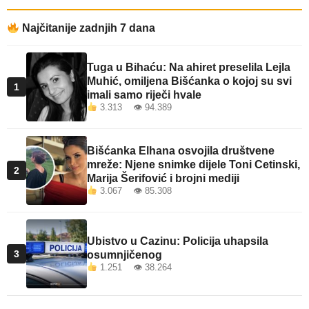
Najčitanije zadnjih 7 dana
Tuga u Bihaću: Na ahiret preselila Lejla
Muhić, omiljena Bišćanka o kojoj su svi
1
imali samo riječi hvale
3.313 👁 94.389
Bišćanka Elhana osvojila društvene
mreže: Njene snimke dijele Toni Cetinski,
2
Marija Šerifović i brojni mediji
3.067 👁 85.308
Ubistvo u Cazinu: Policija uhapsila
3
osumnjičenog
1.251 👁 38.264