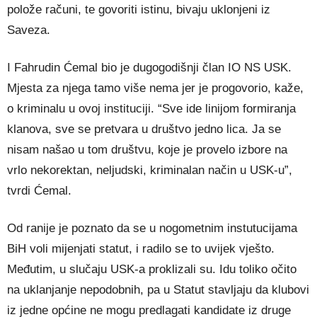
polože računi, te govoriti istinu, bivaju uklonjeni iz
Saveza.
I Fahrudin Ćemal bio je dugogodišnji član IO NS USK.
Mjesta za njega tamo više nema jer je progovorio, kaže,
o kriminalu u ovoj instituciji. “Sve ide linijom formiranja
klanova, sve se pretvara u društvo jedno lica. Ja se
nisam našao u tom društvu, koje je provelo izbore na
vrlo nekorektan, neljudski, kriminalan način u USK-u”,
tvrdi Ćemal.
Od ranije je poznato da se u nogometnim instutucijama
BiH voli mijenjati statut, i radilo se to uvijek vješto.
Međutim, u slučaju USK-a proklizali su. Idu toliko očito
na uklanjanje nepodobnih, pa u Statut stavljaju da klubovi
iz jedne općine ne mogu predlagati kandidate iz druge