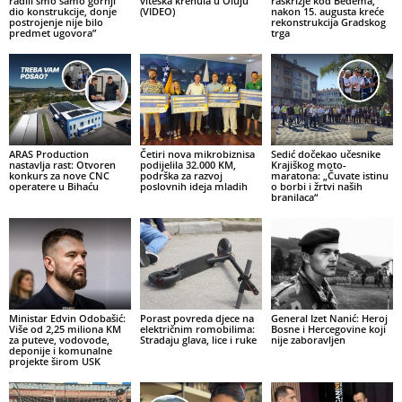
radili smo samo gornji
viteška krenula u Oluju
raskrižje kod Bedema,
dio konstrukcije, donje
(VIDEO)
nakon 15. augusta kreće
postrojenje nije bilo
rekonstrukcija Gradskog
predmet ugovora”
trga
ARAS Production
Četiri nova mikrobiznisa
Sedić dočekao učesnike
nastavlja rast: Otvoren
podijelila 32.000 KM,
Krajiškog moto-
konkurs za nove CNC
podrška za razvoj
maratona: „Čuvate istinu
operatere u Bihaću
poslovnih ideja mladih
o borbi i žrtvi naših
branilaca“
Ministar Edvin Odobašić:
Porast povreda djece na
General Izet Nanić: Heroj
Više od 2,25 miliona KM
električnim romobilima:
Bosne i Hercegovine koji
za puteve, vodovode,
Stradaju glava, lice i ruke
nije zaboravljen
deponije i komunalne
projekte širom USK