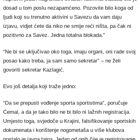
dosad u tom poslu nezapamćeno. Pozovite bilo koga od
ljudi koji su trenutno aktivini u Savezu da vam daju
izjavu, vidjet ćete da niko ne smije reći ništa, pa čak ni
pozitivno za Savez. Jedna totalna blokada.”
“Ne bi se uključivao oko toga, imaju organi, oni rade svoj
posao kako treba, ja sam samo sekretar” – ne želi
govoriti sekretar Kazlagić.
Evo još detalja koji traže jedno:
“Da se prepusti vođenje sporta sportistima“, poručuje
Ćemal, a da je tako bilo ne bi bilo ni lažnih registracija.
Umjesto toga, svjedoče u Krajini, falsifikovanje sportskih
dokumenata i korištenje nogometaša u više klubova
postalo je javna tajna. Jedan od onih čije je registrovanje