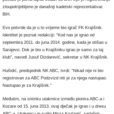
zloupotrijebljeno je današnji kadetski reprezentativac
BiH.
Evo potvrde da je u to vrijeme bio igrač FK Krajišnik.
Identitet je poznat redakciji: “Kod nas je igrao od
septembra 2011. do juna 2014. godine, kada je otišao u
Sarajevo. Dok je bio u Krajišniku igrao je samo za taj
klub”, navodi Jusuf Dizdarević, sekretar u NK Krajišnik.
Hušidić, predsjednik NK ABC, tvrdi: “Nikad nije ni bio
registrovan za ABC Podzvizd niti je za njega nastupao.
Nastupao je za Krajišnik.”
Međutim, na snimku utakmice između pionira ABC-a i
Kozare od 15. juna 2013. ovaj dječak je igrao i u dresu
ABC-a. Utakmicu je sudio Mirza Kazlagić, sadašnji