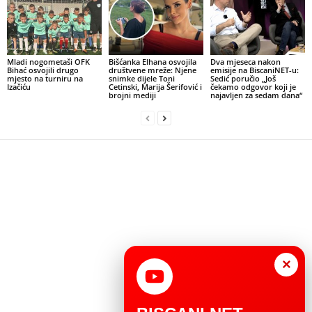
Mladi nogometaši OFK
Bišćanka Elhana osvojila
Dva mjeseca nakon
Bihać osvojili drugo
društvene mreže: Njene
emisije na BiscaniNET-u:
mjesto na turniru na
snimke dijele Toni
Sedić poručio „Još
Izačiću
Cetinski, Marija Šerifović i
čekamo odgovor koji je
brojni mediji
najavljen za sedam dana“
×