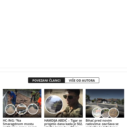
POVEZANI ČLANCI
VIŠE OD AUTORA
HC-ING: “Na
HAMDIJA ABDIĆ – Tigar se
Bihać pred novim
Smaragdnom mostu
prisjetio dana kada je 502.
radovima: završava se