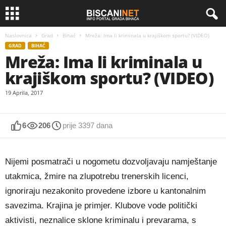
Naslovnica
Grad
Bihać
Mreža: Ima li kriminala u krajiškom sportu? (VIDEO)
GRAD
BIHAĆ
Mreža: Ima li kriminala u
krajiškom sportu? (VIDEO)
19 Aprila, 2017
6
206
prije 3397 dana
Nijemi posmatrači u nogometu dozvoljavaju namještanje
utakmica, žmire na zlupotrebu trenerskih licenci,
ignoriraju nezakonito provedene izbore u kantonalnim
savezima. Krajina je primjer. Klubove vode politički
aktivisti, neznalice sklone kriminalu i prevarama, s