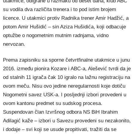
utakmice, odigrane u razmaku od deset dana, klub ABC
su vodila dva različita trenera i to pod istim brojem
licence. U utakmici protiv Radnika trener Amir Hadžić, a
potom Amir Hušidić – sin Aziza Hušidića, koji odbacuje
optužbe o nogometnim mutnim radnjama, vidno
nervozan.
Prema zapisniku sa sporne četvrtfinalne utakmice u junu
2016. između pionira Kozare i ABC-a, Alešević tvrdi da je
od stalnih 11 igrača čak 10 igralo na lažnu registraciju na
ovom meču. Nisu ovo jedine neregularnosti koje dotiču
Nogometni savez USK-a. I posljednji izbori provedeni u
ovom kantonu predmet su sudskog procesa.
Suspendovan član Izvršnog odbora NS BiH Ibrahim
Adilagić kaže – izbori u Savezu provedeni su nezakonito,
i dodaje – svi koji se usude propitivati, tražiti da se