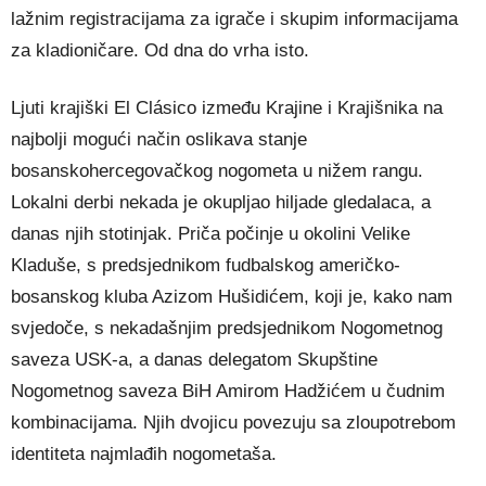
lažnim registracijama za igrače i skupim informacijama
za kladioničare. Od dna do vrha isto.
Ljuti krajiški El Clásico između Krajine i Krajišnika na
najbolji mogući način oslikava stanje
bosanskohercegovačkog nogometa u nižem rangu.
Lokalni derbi nekada je okupljao hiljade gledalaca, a
danas njih stotinjak. Priča počinje u okolini Velike
Kladuše, s predsjednikom fudbalskog američko-
bosanskog kluba Azizom Hušidićem, koji je, kako nam
svjedoče, s nekadašnjim predsjednikom Nogometnog
saveza USK-a, a danas delegatom Skupštine
Nogometnog saveza BiH Amirom Hadžićem u čudnim
kombinacijama. Njih dvojicu povezuju sa zloupotrebom
identiteta najmlađih nogometaša.