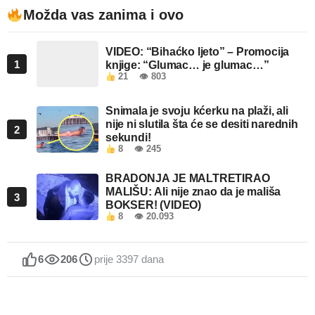
Možda vas zanima i ovo
VIDEO: “Bihaćko ljeto” – Promocija
1
knjige: “Glumac… je glumac…”
21
👁 803
Snimala je svoju kćerku na plaži, ali
nije ni slutila šta će se desiti narednih
2
sekundi!
8
👁 245
BRADONJA JE MALTRETIRAO
MALIŠU: Ali nije znao da je mališa
3
BOKSER! (VIDEO)
8
👁 20.093
6
206
prije 3397 dana