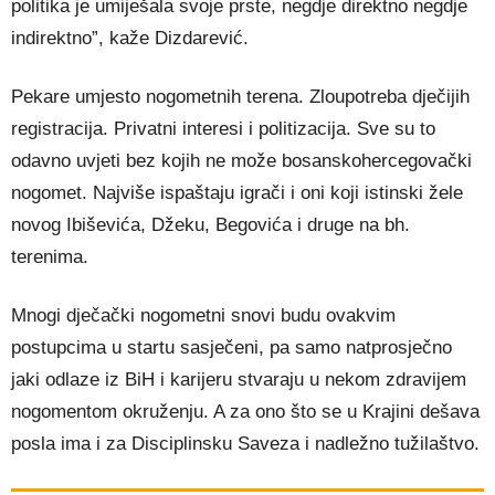
politika je umiješala svoje prste, negdje direktno negdje
indirektno”, kaže Dizdarević.
Pekare umjesto nogometnih terena. Zloupotreba dječijih
registracija. Privatni interesi i politizacija. Sve su to
odavno uvjeti bez kojih ne može bosanskohercegovački
nogomet. Najviše ispaštaju igrači i oni koji istinski žele
novog Ibiševića, Džeku, Begovića i druge na bh.
terenima.
Mnogi dječački nogometni snovi budu ovakvim
postupcima u startu sasječeni, pa samo natprosječno
jaki odlaze iz BiH i karijeru stvaraju u nekom zdravijem
nogomentom okruženju. A za ono što se u Krajini dešava
posla ima i za Disciplinsku Saveza i nadležno tužilaštvo.