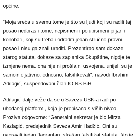
općine.
“Moja sreća u svemu tome je što su ljudi koji su radili taj
posao nedorasli tome, nepismeni i polupismeni piljari i
konobari, koji su trebali odraditi jedan stručno-pravni
posao i nisu ga znali uraditi. Prezentirao sam dokaze
starog statuta, dokaze sa zapisnika Skupštine, nigdje te
izmjene nema, ona nije ni prošla ni usvojena, unijeli su je
samoinicijativno, odnosno, falsifikovali”, navodi Ibrahim
Adilagić, suspendovani član IO NS BiH.
Adilagić dalje veže da se u Savezu USK-a radi po
uhodanoj platformi, koja je prepisana s viših nivoa.
Proziva odgovorne: “Generalni sekretar je bio Mirza
Kazlagić, predsjednik Saveza Amir Hadžić. Oni su
napravili jedan flagrantan, strašan falsifikat statuta, što je