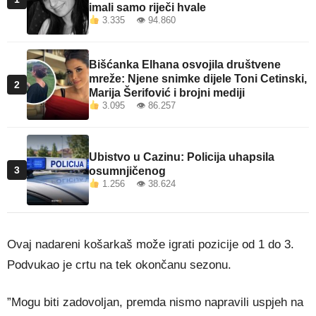
imali samo riječi hvale
3.335 👁 94.860
Bišćanka Elhana osvojila društvene
mreže: Njene snimke dijele Toni Cetinski,
2
Marija Šerifović i brojni mediji
3.095 👁 86.257
Ubistvo u Cazinu: Policija uhapsila
3
osumnjičenog
1.256 👁 38.624
Ovaj nadareni košarkaš može igrati pozicije od 1 do 3.
Podvukao je crtu na tek okončanu sezonu.
”Mogu biti zadovoljan, premda nismo napravili uspjeh na