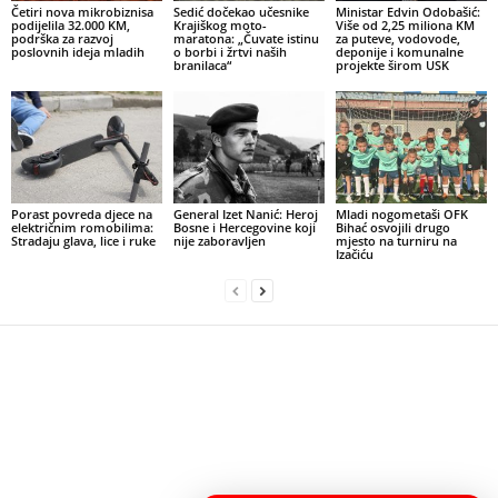
Četiri nova mikrobiznisa
Sedić dočekao učesnike
Ministar Edvin Odobašić:
podijelila 32.000 KM,
Krajiškog moto-
Više od 2,25 miliona KM
podrška za razvoj
maratona: „Čuvate istinu
za puteve, vodovode,
poslovnih ideja mladih
o borbi i žrtvi naših
deponije i komunalne
branilaca“
projekte širom USK
Porast povreda djece na
General Izet Nanić: Heroj
Mladi nogometaši OFK
električnim romobilima:
Bosne i Hercegovine koji
Bihać osvojili drugo
Stradaju glava, lice i ruke
nije zaboravljen
mjesto na turniru na
Izačiću