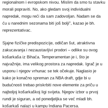
regionalnom i evropskom nivou. Mislim da smo tu stavku
morali popraviti. No, ako gledam svoj individualni
napredak, mogu reći da sam zadovoljan. Nadam se da
ću u narednim sezonama biti još bolji”, kazao je bh.
reprezentativac.
Sjajne fizičke predispozicije, odličan šut, atraktivna
zakucavanja i nezaustavljivi prodori – odlike su ovog
košarkaša iz Bihaća. Temperamentan je i, što je
najvažnije, ima velikog prostora za napredak. Igrač je u
usponu i njegov vrhunac se tek očekuje. Naglasio je
kako je konačno spreman za NBA draft, gdje bi u
budućnosti trebao priskrbiti nove elemente za priču u
najboljoj košarkaškoj ligi svijeta. Njegov izbor u prvoj
rundi je siguran, a od ponedjeljka se već mladi bh.
košarkaš nalazi u kampu Indiana Pacersa.