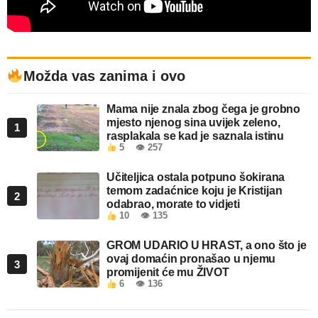
Možda vas zanima i ovo
Mama nije znala zbog čega je grobno
mjesto njenog sina uvijek zeleno,
1
rasplakala se kad je saznala istinu
5
👁 257
Učiteljica ostala potpuno šokirana
temom zadaćnice koju je Kristijan
2
odabrao, morate to vidjeti
10
👁 135
GROM UDARIO U HRAST, a ono što je
ovaj domaćin pronašao u njemu
3
promijenit će mu ŽIVOT
6
👁 136