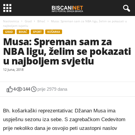
Naslovnica
Grad
Bihać
Musa: Spreman sam za NBA ligu, želim se pokazati u
najboljem svjetlu
GRAD
BIHAĆ
SPORT
KOŠARKA
Musa: Spreman sam za
NBA ligu, želim se pokazati
u najboljem svjetlu
12 Juna, 2018
4
144
prije 2979 dana
Bh. košarkaški reprezentativac Džanan Musa ima
uspješnu sezonu iza sebe. S zagrebačkom Cedevitom
prije nekoliko dana je osvojio peti uzastopni naslov