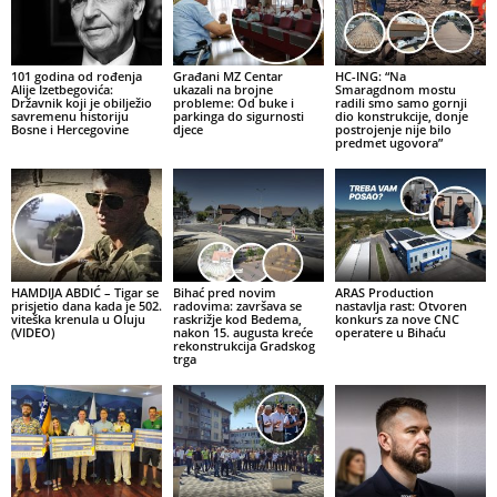
101 godina od rođenja
Građani MZ Centar
HC-ING: “Na
Alije Izetbegovića:
ukazali na brojne
Smaragdnom mostu
Državnik koji je obilježio
probleme: Od buke i
radili smo samo gornji
savremenu historiju
parkinga do sigurnosti
dio konstrukcije, donje
Bosne i Hercegovine
djece
postrojenje nije bilo
predmet ugovora”
HAMDIJA ABDIĆ – Tigar se
Bihać pred novim
ARAS Production
prisjetio dana kada je 502.
radovima: završava se
nastavlja rast: Otvoren
viteška krenula u Oluju
raskrižje kod Bedema,
konkurs za nove CNC
(VIDEO)
nakon 15. augusta kreće
operatere u Bihaću
rekonstrukcija Gradskog
trga