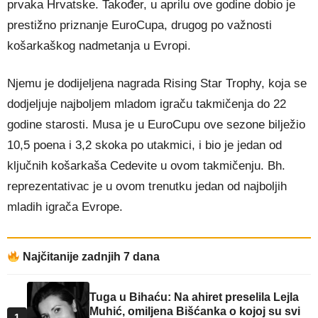
prvaka Hrvatske. Također, u aprilu ove godine dobio je
prestižno priznanje EuroCupa, drugog po važnosti
košarkaškog nadmetanja u Evropi.
Njemu je dodijeljena nagrada Rising Star Trophy, koja se
dodjeljuje najboljem mladom igraču takmičenja do 22
godine starosti. Musa je u EuroCupu ove sezone bilježio
10,5 poena i 3,2 skoka po utakmici, i bio je jedan od
ključnih košarkaša Cedevite u ovom takmičenju. Bh.
reprezentativac je u ovom trenutku jedan od najboljih
mladih igrača Evrope.
Najčitanije zadnjih 7 dana
Tuga u Bihaću: Na ahiret preselila Lejla
Muhić, omiljena Bišćanka o kojoj su svi
1