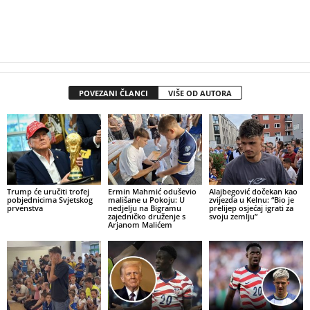
POVEZANI ČLANCI
VIŠE OD AUTORA
Trump će uručiti trofej
Ermin Mahmić oduševio
Alajbegović dočekan kao
pobjednicima Svjetskog
mališane u Pokoju: U
zvijezda u Kelnu: “Bio je
prvenstva
nedjelju na Bigramu
prelijep osjećaj igrati za
zajedničko druženje s
svoju zemlju”
Arjanom Malićem