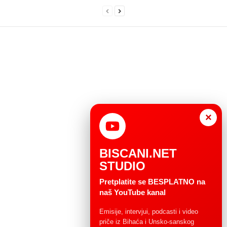
×
BISCANI.NET
STUDIO
Pretplatite se BESPLATNO na
naš YouTube kanal
Emisije, intervjui, podcasti i video
priče iz Bihaća i Unsko-sanskog