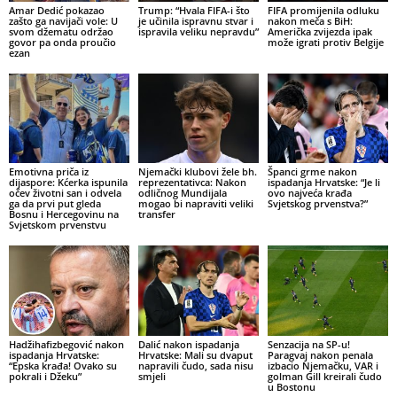
Amar Dedić pokazao
Trump: “Hvala FIFA-i što
FIFA promijenila odluku
zašto ga navijači vole: U
je učinila ispravnu stvar i
nakon meča s BiH:
svom džematu održao
ispravila veliku nepravdu”
Američka zvijezda ipak
govor pa onda proučio
može igrati protiv Belgije
ezan
Emotivna priča iz
Njemački klubovi žele bh.
Španci grme nakon
dijaspore: Kćerka ispunila
reprezentativca: Nakon
ispadanja Hrvatske: “Je li
očev životni san i odvela
odličnog Mundijala
ovo najveća krađa
ga da prvi put gleda
mogao bi napraviti veliki
Svjetskog prvenstva?”
Bosnu i Hercegovinu na
transfer
Svjetskom prvenstvu
Hadžihafizbegović nakon
Dalić nakon ispadanja
Senzacija na SP-u!
ispadanja Hrvatske:
Hrvatske: Mali su dvaput
Paragvaj nakon penala
“Epska krađa! Ovako su
napravili čudo, sada nisu
izbacio Njemačku, VAR i
pokrali i Džeku”
smjeli
golman Gill kreirali čudo
u Bostonu