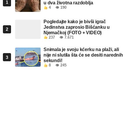
1
u dva životna razdoblja
4
👁 190
Pogledajte kako je bivši igrač
Jedinstva zaprosio Bišćanku u
2
Njemačkoj (FOTO + VIDEO)
237
👁 7.671
Snimala je svoju kćerku na plaži, ali
nije ni slutila šta će se desiti narednih
3
sekundi!
8
👁 245