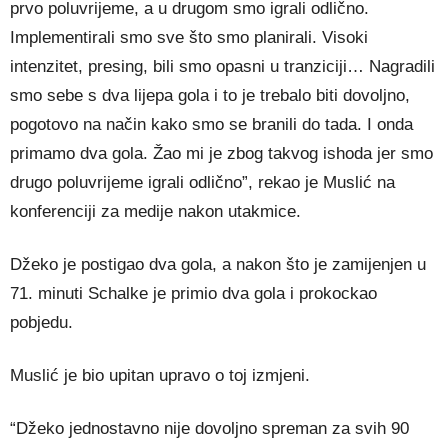
prvo poluvrijeme, a u drugom smo igrali odlično.
Implementirali smo sve što smo planirali. Visoki
intenzitet, presing, bili smo opasni u tranziciji… Nagradili
smo sebe s dva lijepa gola i to je trebalo biti dovoljno,
pogotovo na način kako smo se branili do tada. I onda
primamo dva gola. Žao mi je zbog takvog ishoda jer smo
drugo poluvrijeme igrali odlično”, rekao je Muslić na
konferenciji za medije nakon utakmice.
Džeko je postigao dva gola, a nakon što je zamijenjen u
71. minuti Schalke je primio dva gola i prokockao
pobjedu.
Muslić je bio upitan upravo o toj izmjeni.
“Džeko jednostavno nije dovoljno spreman za svih 90