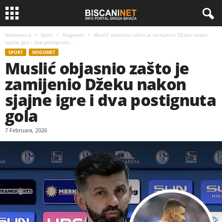
Naslovnica
Sport
Nogomet
Muslić objasnio zašto je zamijenio Džeku nakon
sjajne igre i dva postignuta...
SPORT
NOGOMET
Muslić objasnio zašto je
zamijenio Džeku nakon
sjajne igre i dva postignuta
gola
7 Februara, 2026